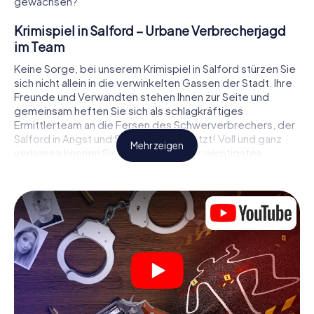
gewachsen?
Krimispiel in Salford – Urbane Verbrecherjagd
im Team
Keine Sorge, bei unserem Krimispiel in Salford stürzen Sie
sich nicht allein in die verwinkelten Gassen der Stadt. Ihre
Freunde und Verwandten stehen Ihnen zur Seite und
gemeinsam heften Sie sich als schlagkräftiges
Ermittlerteam an die Fersen des Schwerverbrechers, der
Salford in Angst und Schrecken versetzt! Voll und ganz
Mehr zeigen
verlassen können Sie sich dabei auf Ihr wichtigstes
Ermittlerutensil, Ihr Smartphone. Mittels GPS-Navigation
leitet es Sie auf Ihrer Spurensuche zum Tatort, zu
zahlreichen Schauplätzen in Salford, die mit der Tat in
Verbindung stehen, und schließlich zum Mörder. An jedem
Ort knacken Sie knifflige Rätsel und kommen so Stück für
Stück der Lösung des Falls immer näher. Anders als bei
einem klassischen Krimi Dinner in Salford bestimmen also
Sie das Geschehen, bewegen sich an der frischen Luft
und entdecken obendrein die Stadt mit ganz neuen
Augen.