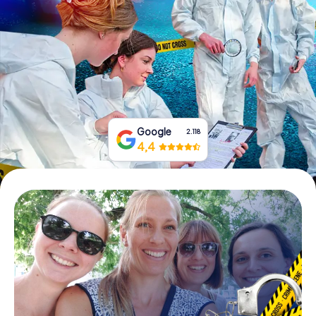
Tickets buchen
Gutscheine bestellen
Google
2.118
4,4