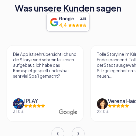
Was unsere Kunden sagen
Google
2.118
4,4
Die App ist sehr übersichtlich und
Tolle Storyline im Kr
die Storys sind sehr einfallsreich
Ende spannend. Tolle
aufgebaut. Ich habe das
der Stadt ausgewäh
Krimispiel gespielt und es hat
Sitzgelegenheiten s
sehr viel Spaß gemacht?
neuen...
IPLAY
31.03.
22.03.