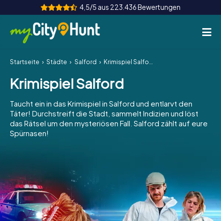
4,5/5 aus 223.436 Bewertungen
Startseite
Städte
Salford
Krimispiel Salford
So funktioniert's
Krimispiel Salford
Städte
Taucht ein in das Krimispiel in Salford und entlarvt den
Touren
Täter! Durchstreift die Stadt, sammelt Indizien und löst
das Rätsel um den mysteriösen Fall. Salford zählt auf eure
Spürnasen!
Teamevent
Tickets
INT
AT
CH
DE
ES
FR
UK
IE
IT
NL