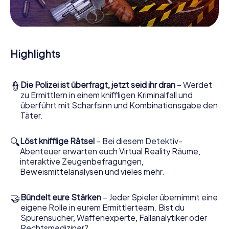
Mitmachkrimi in Salford - Die interaktive Krimi
Tour
Und Sie werden Augen machen, was das myCityHunt
Krimispiel Salford aus Ihren Smartphones herausholt! Ob
Highlights
Videoschalte zu einem Zeugen, geheimes Belauschen
von Verdächtigen oder die virtuelle Erkundung
konspirativer Räumlichkeiten – dieser Mitmachkrimi nutzt
👮
Die Polizei ist überfragt, jetzt seid ihr dran
– Werdet
sämtliche multimedialen Fähigkeiten Ihres Handgeräts.
zu Ermittlern in einem kniffligen Kriminalfall und
Das Krimispiel in Salford holt aber auch aus Ihnen und Ihren
überführt mit Scharfsinn und Kombinationsgabe den
Mitstreitern verborgene Talente heraus! Sie schlüpfen in
Täter.
spannende Rollen und meistern die Krimi-Stadtrallye
durch Salford als Kriminalist, Fallanalytiker oder
Gerichtsmediziner. Sie bekommen herausfordernde
🔍
Löst knifflige Rätsel
– Bei diesem Detektiv-
Zusatzaufgaben auf Ihre Handys gespielt, die Ihrem
Abenteuer erwarten euch Virtual Reality Räume,
jeweiligem Charakter entsprechen und dem Schlagwort
interaktive Zeugenbefragungen,
„Abwechslungsreichtum“ an ganz neue Bedeutung
Beweismittelanalysen und vieles mehr.
verleihen.
🤝
Bündelt eure Stärken
– Jeder Spieler übernimmt eine
Das Krimispiel in Salford kann beginnen!
eigene Rolle in eurem Ermittlerteam. Bist du
Nun fehlt Ihnen nur noch eine Kleinigkeit, um mit Ihren
Spurensucher, Waffenexperte, Fallanalytiker oder
Ermittlungen in Salford zu starten: Ihr Ticketcode! Ordern
Rechtsmediziner?