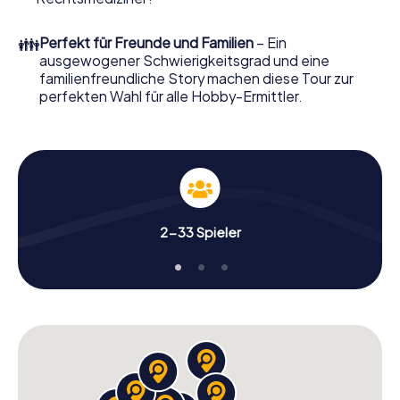
Sie ihn mit wenigen Klicks in unserem Ticketshop, schon in
wenigen Minuten finden Sie ihn in Ihrem eMail-Postfach.
👪
Perfekt für Freunde und Familien
– Ein
Jetzt starten Sie Ihren Online-Browser, geben Ihren Code
ausgewogener Schwierigkeitsgrad und eine
ein – und sind startklar!
familienfreundliche Story machen diese Tour zur
perfekten Wahl für alle Hobby-Ermittler.
Worauf warten Sie noch? Salford zählt auf Sie!
2-33 Spieler