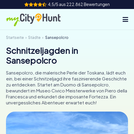
4,5/5 aus 222.862 Bewertungen
Startseite
Städte
Sansepolcro
So funktioniert's
Schnitzeljagden in
Städte
Sansepolcro
Touren
Sansepolcro, die malerische Perle der Toskana, lädt euch
ein, bei einer Schnitzeljagd ihre faszinierende Geschichte
Teamevent
zu entdecken. Startet am Duomo di Sansepolcro,
bewundert im Museo Civico Meisterwerke von Piero della
Tickets
Francesca und erkundet die imposante Fortezza. Ein
unvergessliches Abenteuer erwartet euch!
INT
AT
CH
DE
ES
FR
UK
IE
IT
NL