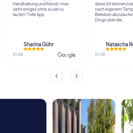
Handhabung und Rätsel, man
diese Art kennenzule
sieht einiges ohne zu viel zu
nach eigenem Tem
laufen! Tolle App
Belieben abzulaufe
Dinge über die...
Sharina Gühr
Natascha R
01.08.
01.08.