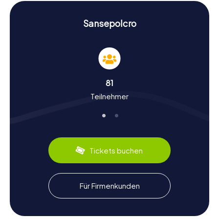
Geheimnisse von Sansepolcro eintauchen lassen. So wird
die Schnitzeljagd in Sansepolcro zu einem
unvergesslichen Erlebnis.
Sansepolcro
Geschichte und Kultur bei der Schnitzeljagd in
Sansepolcro
Die myCityHunt Schnitzeljagden in Sansepolcro bieten
euch die Möglichkeit, die reiche Geschichte und Kultur
81
der Stadt zu entdecken. Sansepolcro wurde im 10.
Teilnehmer
Jahrhundert gegründet und hat seitdem eine bewegte
Vergangenheit erlebt, von der Herrschaft der Medici bis
hin zu den Wirren des Zweiten Weltkriegs. Wusstet ihr,
dass Sansepolcro der Geburtsort des berühmten Malers
Piero della Francesca ist? Seine Werke sind weltweit
bekannt und einige davon könnt ihr im Museo Civico
Tickets buchen
bewundern. Auch kulinarisch hat Sansepolcro einiges zu
bieten: Probiert die lokalen Spezialitäten wie Crostini
Toscani oder die berühmte toskanische Wurst. Die
Schnitzeljagd in Sansepolcro ist somit nicht nur ein
Für Firmenkunden
Abenteuer, sondern auch eine Reise durch die Zeit und
die Kultur der Region.