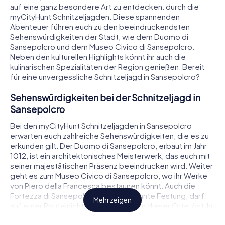
auf eine ganz besondere Art zu entdecken: durch die
myCityHunt Schnitzeljagden. Diese spannenden
Abenteuer führen euch zu den beeindruckendsten
Sehenswürdigkeiten der Stadt, wie dem Duomo di
Sansepolcro und dem Museo Civico di Sansepolcro.
Neben den kulturellen Highlights könnt ihr auch die
kulinarischen Spezialitäten der Region genießen. Bereit
für eine unvergessliche Schnitzeljagd in Sansepolcro?
Sehenswürdigkeiten bei der Schnitzeljagd in
Sansepolcro
Bei den myCityHunt Schnitzeljagden in Sansepolcro
erwarten euch zahlreiche Sehenswürdigkeiten, die es zu
erkunden gilt. Der Duomo di Sansepolcro, erbaut im Jahr
1012, ist ein architektonisches Meisterwerk, das euch mit
seiner majestätischen Präsenz beeindrucken wird. Weiter
geht es zum Museo Civico di Sansepolcro, wo ihr Werke
von Piero della Francesca bestaunen könnt. Auch die
Fortezza di Sansepolcro, eine imposante Festung, darf
Mehr zeigen
auf eurer Route nicht fehlen. An jedem dieser Orte löst ihr
spannende Rätsel, die euch tiefer in die Geschichte und