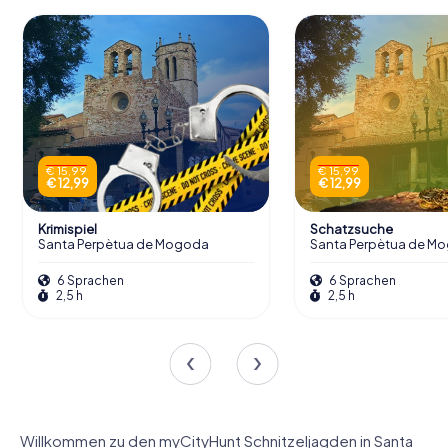
€ 15,99
€ 15,99
€ 12,99
€ 12,99
Krimispiel
Schatzsuche
Santa Perpètua de Mogoda
Santa Perpètua de M
6 Sprachen
6 Sprachen
2,5 h
2,5 h
Willkommen zu den myCityHunt Schnitzeljagden in Santa