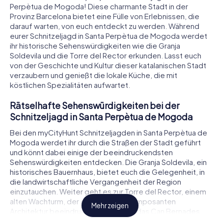
Perpètua de Mogoda! Diese charmante Stadt in der
Provinz Barcelona bietet eine Fülle von Erlebnissen, die
darauf warten, von euch entdeckt zu werden. Während
eurer Schnitzeljagd in Santa Perpètua de Mogoda werdet
ihr historische Sehenswürdigkeiten wie die Granja
Soldevila und die Torre del Rector erkunden. Lasst euch
von der Geschichte und Kultur dieser katalanischen Stadt
verzaubern und genießt die lokale Küche, die mit
köstlichen Spezialitäten aufwartet.
Rätselhafte Sehenswürdigkeiten bei der
Schnitzeljagd in Santa Perpètua de Mogoda
Bei den myCityHunt Schnitzeljagden in Santa Perpètua de
Mogoda werdet ihr durch die Straßen der Stadt geführt
und könnt dabei einige der beeindruckendsten
Sehenswürdigkeiten entdecken. Die Granja Soldevila, ein
historisches Bauernhaus, bietet euch die Gelegenheit, in
die landwirtschaftliche Vergangenheit der Region
einzutauchen. Weiter geht es zur Torre del Rector, einem
alten Wachturm, der euch mit seiner imposanten
Mehr zeigen
Architektur beeindrucken wird. Auch das Can Bernades