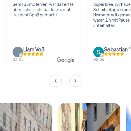
Sehr zu Empfehlen, war das erste
Super Idee. Wir habe
aber sicher nicht das letzte mal.
Schnitzeljagd in uns
Hat echt Spaß gemacht.
Heimatstadt gemac
waren 2 h mit Pause
unterhalten
Liam Voß
03.08.
02.08.