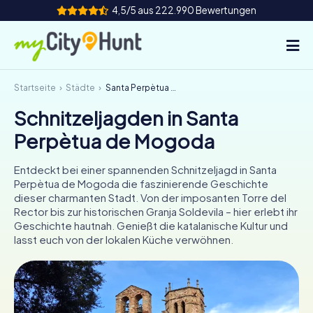
4,5/5 aus 222.990 Bewertungen
Startseite
Städte
Santa Perpètua de Mogoda
So funktioniert's
Schnitzeljagden in Santa
Städte
Perpètua de Mogoda
Touren
Entdeckt bei einer spannenden Schnitzeljagd in Santa
Perpètua de Mogoda die faszinierende Geschichte
Teamevent
dieser charmanten Stadt. Von der imposanten Torre del
Rector bis zur historischen Granja Soldevila – hier erlebt ihr
Tickets
Geschichte hautnah. Genießt die katalanische Kultur und
lasst euch von der lokalen Küche verwöhnen.
INT
AT
CH
DE
ES
FR
UK
IE
IT
NL