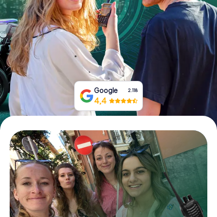
Tickets buchen
Gutscheine bestellen
Google
2.118
4,4