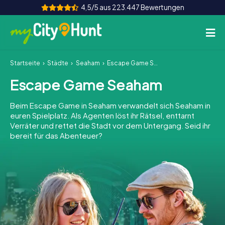
4,5/5 aus 223.447 Bewertungen
Startseite
Städte
Seaham
Escape Game Seaham
So funktioniert's
Escape Game Seaham
Städte
Beim Escape Game in Seaham verwandelt sich Seaham in
Touren
euren Spielplatz. Als Agenten löst ihr Rätsel, enttarnt
Verräter und rettet die Stadt vor dem Untergang. Seid ihr
bereit für das Abenteuer?
Teamevent
Tickets
INT
AT
CH
DE
ES
FR
UK
IE
IT
NL