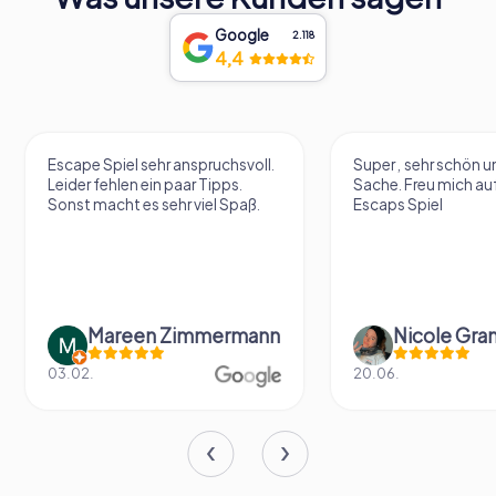
Google
2.118
4,4
Escape Spiel sehr anspruchsvoll.
Super , sehr schön un
Leider fehlen ein paar Tipps.
Sache. Freu mich au
Sonst macht es sehr viel Spaß.
Escaps Spiel
Mareen Zimmermann
Nicole Gra
03.02.
20.06.