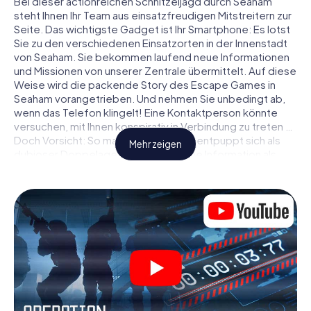
Bei dieser actionreichen Schnitzeljagd durch Seaham
steht Ihnen Ihr Team aus einsatzfreudigen Mitstreitern zur
Seite. Das wichtigste Gadget ist Ihr Smartphone: Es lotst
Sie zu den verschiedenen Einsatzorten in der Innenstadt
von Seaham. Sie bekommen laufend neue Informationen
und Missionen von unserer Zentrale übermittelt. Auf diese
Weise wird die packende Story des Escape Games in
Seaham vorangetrieben. Und nehmen Sie unbedingt ab,
wenn das Telefon klingelt! Eine Kontaktperson könnte
versuchen, mit Ihnen konspirativ in Verbindung zu treten …
Doch Vorsicht: So mancher Informant entpuppt sich als
Mehr zeigen
dubioser Doppelagent und so manche Information als
bewusst gelegte falsche Fährte. Seien Sie auf der Hut,
ziehen Sie die richtigen Schlüsse und vor allem: Vertrauen
Sie niemandem!
Anders als in einem klassischen Escape Room in Seaham
sind Sie also nicht in ein Zimmer eingesperrt, aus dem Sie
sich in einem vorgegebenen Zeitfenster befreien
müssen. Diese Smartphone Schnitzeljagd erklärt ganz
Seaham zu Ihrem persönlichen Spielfeld! Die technische
Voraussetzung für Ihr Agentenabenteuer in Seaham: Ein
Smartphone mit Zugang ins mobile Internet. Per Klick