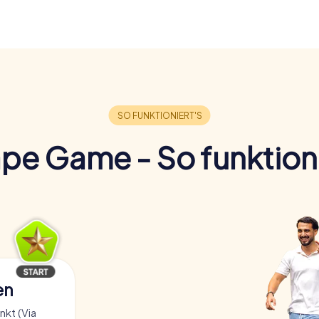
pe Game - So funktioni
en
kt (Via