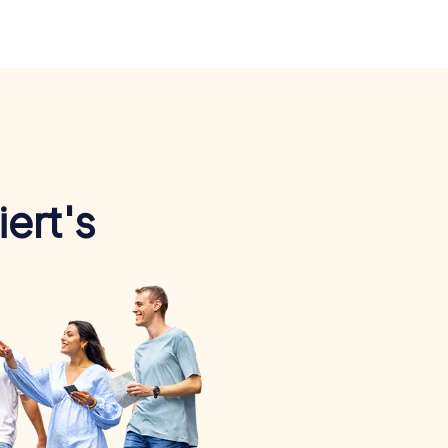
ert's