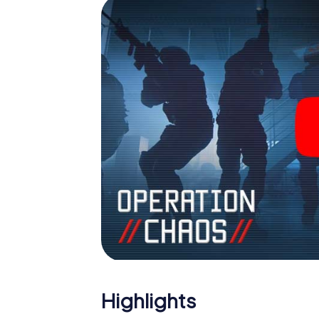
Team im Highscore von Seriate und erhalten 
Das myCityHunt Escape Game macht Seriate 
Holen Sie sich Ihre Tickets in die Welt de
Seriate in einen Outdoor Escape Room!
Highlights