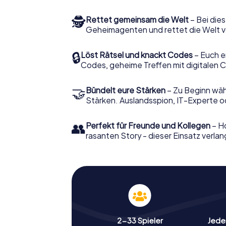
🕵
Rettet gemeinsam die Welt
– Bei dies
Geheimagenten und rettet die Welt v
🔒
Löst Rätsel und knackt Codes
– Euch e
Codes, geheime Treffen mit digitalen C
🤝
Bündelt eure Stärken
– Zu Beginn wähl
Stärken. Auslandsspion, IT-Experte od
👥
Perfekt für Freunde und Kollegen
– Ho
rasanten Story - dieser Einsatz verlan
2-33 Spieler
Jeder