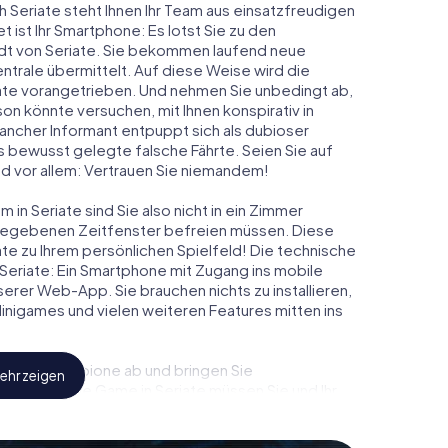
h Seriate steht Ihnen Ihr Team aus einsatzfreudigen
t ist Ihr Smartphone: Es lotst Sie zu den
adt von Seriate. Sie bekommen laufend neue
ntrale übermittelt. Auf diese Weise wird die
te vorangetrieben. Und nehmen Sie unbedingt ab,
on könnte versuchen, mit Ihnen konspirativ in
ancher Informant entpuppt sich als dubioser
 bewusst gelegte falsche Fährte. Seien Sie auf
und vor allem: Vertrauen Sie niemandem!
in Seriate sind Sie also nicht in ein Zimmer
rgegebenen Zeitfenster befreien müssen. Diese
ate zu Ihrem persönlichen Spielfeld! Die technische
Seriate: Ein Smartphone mit Zugang ins mobile
nserer Web-App. Sie brauchen nichts zu installieren,
 Minigames und vielen weiteren Features mitten ins
eindliche Spione ab und bringen Sie
ehr zeigen
iesem Escape Game in Seriate müssen Sie und Ihr
 die Bösewichte aufzuhalten. Im Gegensatz zu
zu stillen Helden: Sie verewigen sich mit Ihrem