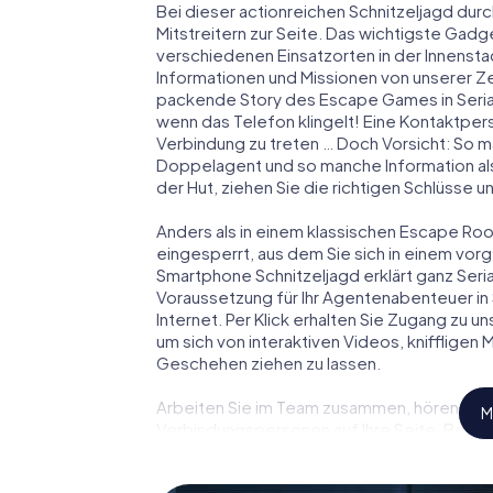
Bei dieser actionreichen Schnitzeljagd durc
Mitstreitern zur Seite. Das wichtigste Gadge
verschiedenen Einsatzorten in der Innenst
Informationen und Missionen von unserer Ze
packende Story des Escape Games in Seria
wenn das Telefon klingelt! Eine Kontaktpers
Verbindung zu treten … Doch Vorsicht: So m
Doppelagent und so manche Information als
der Hut, ziehen Sie die richtigen Schlüsse 
Anders als in einem klassischen Escape Room 
eingesperrt, aus dem Sie sich in einem vo
Smartphone Schnitzeljagd erklärt ganz Seri
Voraussetzung für Ihr Agentenabenteuer in 
Internet. Per Klick erhalten Sie Zugang zu u
um sich von interaktiven Videos, kniffligen
Geschehen ziehen zu lassen.
Arbeiten Sie im Team zusammen, hören Sie f
M
Verbindungspersonen auf Ihre Seite. Bei d
Team mit allen Wassern gewaschen sein, um
James Bond und Co. werden Sie jedoch nicht 