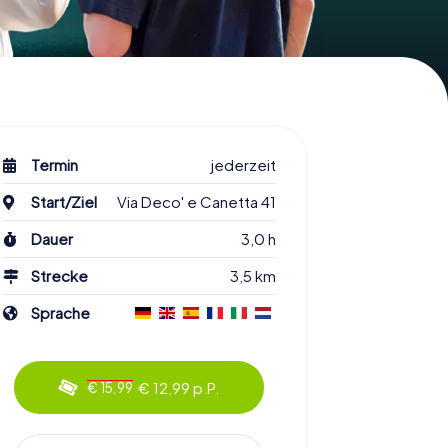
Termin
jederzeit
Start/Ziel
Via Deco' e Canetta 41
Dauer
3,0 h
Strecke
3,5 km
Sprache
€ 12,99 p.P.
€ 15,99