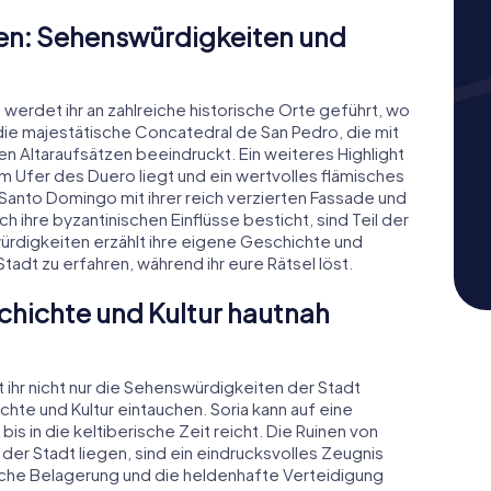
en: Sehenswürdigkeiten und
 werdet ihr an zahlreiche historische Orte geführt, wo
die majestätische Concatedral de San Pedro, die mit
en Altaraufsätzen beeindruckt. Ein weiteres Highlight
 am Ufer des Duero liegt und ein wertvolles flämisches
 Santo Domingo mit ihrer reich verzierten Fassade und
h ihre byzantinischen Einflüsse besticht, sind Teil der
würdigkeiten erzählt ihre eigene Geschichte und
tadt zu erfahren, während ihr eure Rätsel löst.
schichte und Kultur hautnah
 ihr nicht nur die Sehenswürdigkeiten der Stadt
chte und Kultur eintauchen. Soria kann auf eine
s in die keltiberische Zeit reicht. Die Ruinen von
 der Stadt liegen, sind ein eindrucksvolles Zeugnis
sche Belagerung und die heldenhafte Verteidigung