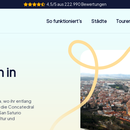
4,5/5 aus 222.990 Bewertungen
So funktioniert's
Städte
Toure
 in
, wo ihr entlang
 die Concatedral
San Saturio
ltur und