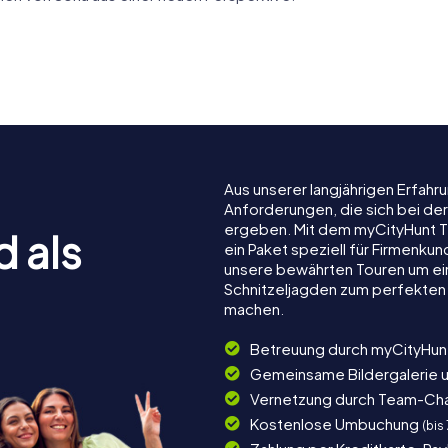
Iglesia de San Juan
de Santo
de Rabanera de
Iglesia de
o
Soria
María la M
Aus unserer langjährigen Erfah
Anforderungen, die sich bei der
ergeben. Mit dem myCityHunt Te
d als
ein Paket speziell für Firmenku
unsere bewährten Touren um ein
Schnitzeljagden zum perfekten 
machen.
Betreuung durch myCityHun
Gemeinsame Bildergalerie 
Vernetzung durch Team-Ch
Kostenlose Umbuchung
(bis