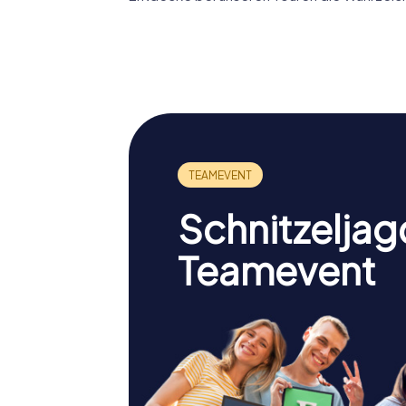
Palacio de los
Condes de
Iglesia 
Gómara
Doming
Schnitzeljag
Teamevent