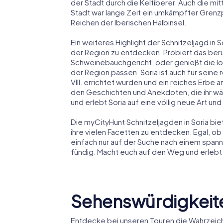
der Stadt durch die Keltiberer. Auch die mit
Stadt war lange Zeit ein umkämpfter Grenz
Reichen der Iberischen Halbinsel.
Ein weiteres Highlight der Schnitzeljagd in So
der Region zu entdecken. Probiert das ber
Schweinebauchgericht, oder genießt die lo
der Region passen. Soria ist auch für seine
VIII. errichtet wurden und ein reiches Erbe 
den Geschichten und Anekdoten, die ihr wäh
und erlebt Soria auf eine völlig neue Art un
Die myCityHunt Schnitzeljagden in Soria bie
ihre vielen Facetten zu entdecken. Egal, ob
einfach nur auf der Suche nach einem spanne
fündig. Macht euch auf den Weg und erlebt d
Sehenswürdigkeite
Entdecke bei unseren Touren die Wahrzeich