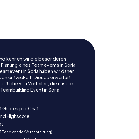
Convento de
 Santa
Nuestra Señora
ayor
del Carmen
rung kennen wir die besonderen
 Planung eines Teamevents in Soria
amevent in Soria haben wir daher
nden entwickelt. Dieses erweitert
e Reihe von Vorteilen, die unsere
Teambuilding Event in Soria
t Guides per Chat
und Highscore
at
 7 Tage vor der Veranstaltung)