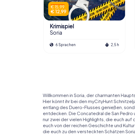
€ 15,99
€ 12,99
Krimispiel
Soria
6 Sprachen
2,5 h
Willkommen in Soria, der charmanten Hauptst
Hier könnt ihr bei den myCityHunt Schnitzel
entlang des Duero-Flusses genießen, sonde
entdecken. Die Concatedral de San Pedro u
nur zwei der vielen Highlights, die euch a
euch von der reichen Geschichte und Kultur 
die euch zu den versteckten Schätzen Soria