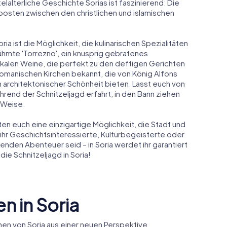
telalterliche Geschichte Sorias ist faszinierend: Die
posten zwischen den christlichen und islamischen
ria ist die Möglichkeit, die kulinarischen Spezialitäten
ühmte 'Torrezno', ein knusprig gebratenes
kalen Weine, die perfekt zu den deftigen Gerichten
 romanischen Kirchen bekannt, die von König Alfons
an architektonischer Schönheit bieten. Lasst euch von
rend der Schnitzeljagd erfahrt, in den Bann ziehen
d Weise.
ten euch eine einzigartige Möglichkeit, die Stadt und
 ihr Geschichtsinteressierte, Kulturbegeisterte oder
nden Abenteuer seid – in Soria werdet ihr garantiert
ie Schnitzeljagd in Soria!
n in Soria
en von Soria aus einer neuen Perspektive.