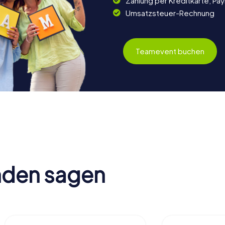
Zahlung per Kreditkarte, Pa
Umsatzsteuer-Rechnung
Teamevent buchen
nden sagen