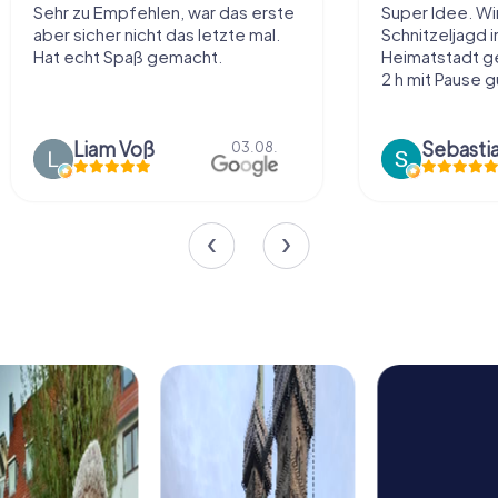
Super Idee. Wir haben die
Macht sehr vie
Schnitzeljagd in unserer
Handhabung und
Heimatstadt gemacht und waren
einiges ohne zu
2 h mit Pause gut unterhalten
Tolle App
Sebastian “the sleeping Boxer Dog” Röhner
Sharina 
02.08.