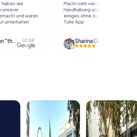
l Spaß, einfache
Sehr schöne Idee die Stadt auf
 Rätsel, man sieht
diese Art kennenzulernen. Alles
 viel zu laufen!
nach eigenem Tempo und
Belieben abzulaufen und dabei
Dinge über die...
Gühr
Natascha Reuter
01.08.
01.08.