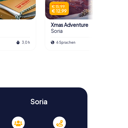
€ 15,99
€ 12,99
Xmas Adventure
Soria
3,0 h
6 Sprachen
2,5 h
Soria