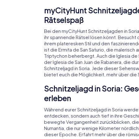
myCityHunt Schnitzeljagd
Rätselspaß
Bei den myCityHunt Schnitzeljagden in Soria
ihr spannende Rätsel lösen könnt. Besucht 
ihrem plateresken Stil und den faszinierend
ist die Ermita de San Saturio, die malerisch
Triptychon beherbergt. Auch die Iglesia de
der Iglesia de San Juan de Rabanera, die durc
Schnitzeljagd in Soria. Jede dieser Sehens
bietet euch die Möglichkeit, mehr über die S
Schnitzeljagd in Soria: Ge
erleben
Während eurer Schnitzeljagd in Soria werdet
entdecken, sondern auch tief in ihre Geschi
bewegte Vergangenheit zurückblicken, die bi
Numantia, die nur wenige Kilometer nördlich
dieser Epoche. Erfahrt mehr über die römi