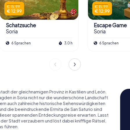
€ 15,99
€ 15,99
€ 12,99
€ 12,99
Schatzsuche
Escape Game
Soria
Soria
6 Sprachen
3,0 h
6 Sprachen
adt der gleichnamigen Provinz in Kastilien und León.
jagden in Soria nicht nur die wunderschöne Landschaft
rn auch zahlreiche historische Sehenswürdigkeiten
nd die beeindruckende Ermita de San Saturio sind
uf dieser spannenden Entdeckungsreise erwarten. Lasst
der Stadt verzaubern und löst dabei knifflige Rätsel,
s führen.