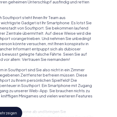
 ihren geheimen Unterschlupf ausfindig und retten
h Southport steht Ihnen Ihr Team aus
 wichtigste Gadget ist Ihr Smartphone: Es lotst Sie
Innenstadt von Southport. Sie bekommen laufend
er Zentrale übermittelt. Auf diese Weise wird die
hport vorangetrieben. Und nehmen Sie unbedingt
person könnte versuchen, mit Ihnen konspirativ in
ancher Informant entpuppt sich als dubioser
 bewusst gelegte falsche Fährte. Seien Sie auf
und vor allem: Vertrauen Sie niemandem!
 in Southport sind Sie also nicht in ein Zimmer
rgegebenen Zeitfenster befreien müssen. Diese
hport zu Ihrem persönlichen Spielfeld! Die
benteuer in Southport: Ein Smartphone mit Zugang
 Zugang zu unserer Web-App. Sie brauchen nichts zu
s, kniffligen Minigames und vielen weiteren Features
eindliche Spione ab und bringen Sie
ehr zeigen
iesem Escape Game in Southport müssen Sie und Ihr