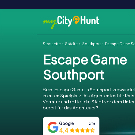
Startseite
Städte
Southport
Escape Game So
Escape Game
Southport
Beim Escape Game in Southport verwandelt
in euren Spielplatz. Als Agenten löst ihr Räts
Verräter und rettet die Stadt vor dem Unter
bereit für das Abenteuer?
Google
2.118
4,4