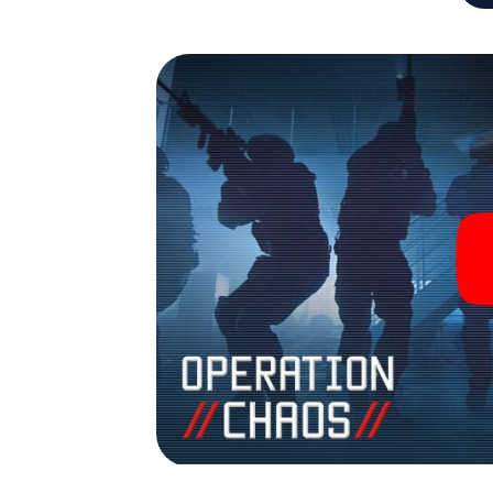
Team mit allen Wassern gewaschen sein, um
James Bond und Co. werden Sie jedoch nicht 
Team im Highscore von Southport und erhal
Bildergalerie. Das myCityHunt Escape Gam
Erlebnisspielplatz. Holen Sie sich Ihre Tic
verwandeln Sie Southport in einen Outdoo