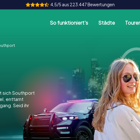
4,5/5 aus 223.447 Bewertungen
So funktioniert's
Städte
Toure
uthport
 sich Southport
el, enttarnt
gang. Seid ihr