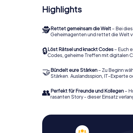
Highlights
🕵
Rettet gemeinsam die Welt
– Bei dies
Geheimagenten und rettet die Welt v
🔒
Löst Rätsel und knackt Codes
– Euch e
Codes, geheime Treffen mit digitalen C
🤝
Bündelt eure Stärken
– Zu Beginn wähl
Stärken. Auslandsspion, IT-Experte od
👥
Perfekt für Freunde und Kollegen
– Ho
rasanten Story - dieser Einsatz verlan