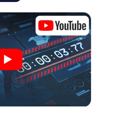
 die Bösewichte aufzuhalten. Im Gegensatz zu
zu stillen Helden: Sie verewigen sich mit Ihrem
ten Zugang zu Ihrer ganz persönlichen
e macht Southport zu Ihrem ganz persönlichen
kets in die Welt der Spionage und Geheimagenten und
r Escape Room!