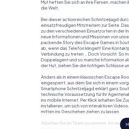
Mut heften Sie sich an ihre Fersen, machen
die Welt.
Bei dieser actionreichen Schnitzeljagd durc
einsatzfreudigen Mitstreitern zur Seite. Das
zu den verschiedenen Einsatzorten in der 
neue Informationen und Missionen von unser
packende Story des Escape Games in Sout
ab, wenn das Telefon klingelt! Eine Kontakt
Verbindung zu treten … Doch Vorsicht: So m
Doppelagent und so manche Information als
der Hut, ziehen Sie die richtigen Schlüsse 
Anders als in einem klassischen Escape Room
eingesperrt, aus dem Sie sich in einem vo
Smartphone Schnitzeljagd erklärt ganz Sout
technische Voraussetzung für Ihr Agentena
ins mobile Internet. Per Klick erhalten Sie
installieren, um sich von interaktiven Video
mitten ins Geschehen ziehen zu lassen.
Arbeiten Sie im Team zusammen, hören Sie f
M
Verbindungspersonen auf Ihre Seite. Bei d