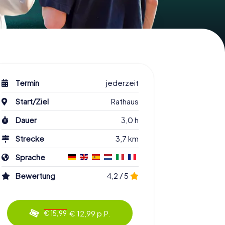
Termin
jederzeit
Start/Ziel
Rathaus
Dauer
3,0 h
Strecke
3,7 km
Sprache
Bewertung
4,2 / 5
€ 12,99 p.P.
€ 15,99