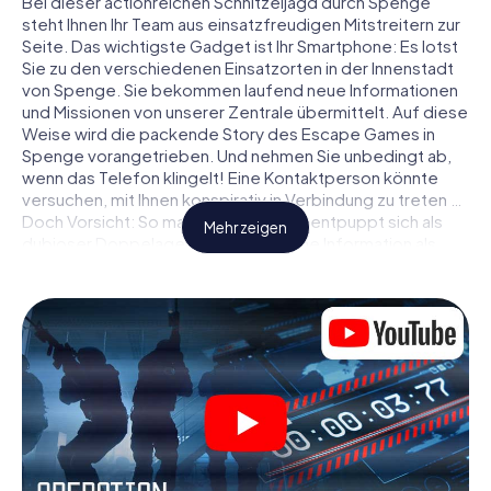
Bei dieser actionreichen Schnitzeljagd durch Spenge
steht Ihnen Ihr Team aus einsatzfreudigen Mitstreitern zur
Seite. Das wichtigste Gadget ist Ihr Smartphone: Es lotst
Sie zu den verschiedenen Einsatzorten in der Innenstadt
von Spenge. Sie bekommen laufend neue Informationen
und Missionen von unserer Zentrale übermittelt. Auf diese
Weise wird die packende Story des Escape Games in
Spenge vorangetrieben. Und nehmen Sie unbedingt ab,
wenn das Telefon klingelt! Eine Kontaktperson könnte
versuchen, mit Ihnen konspirativ in Verbindung zu treten …
Doch Vorsicht: So mancher Informant entpuppt sich als
Mehr zeigen
dubioser Doppelagent und so manche Information als
bewusst gelegte falsche Fährte. Seien Sie auf der Hut,
ziehen Sie die richtigen Schlüsse und vor allem: Vertrauen
Sie niemandem!
Anders als in einem klassischen Escape Room in Spenge
sind Sie also nicht in ein Zimmer eingesperrt, aus dem Sie
sich in einem vorgegebenen Zeitfenster befreien
müssen. Diese Smartphone Schnitzeljagd erklärt ganz
Spenge zu Ihrem persönlichen Spielfeld! Die technische
Voraussetzung für Ihr Agentenabenteuer in Spenge: Ein
Smartphone mit Zugang ins mobile Internet. Per Klick