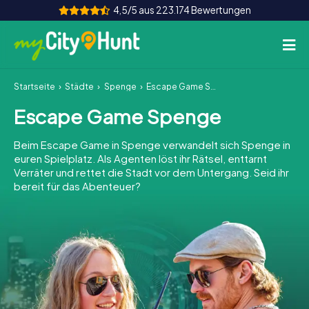
4,5/5 aus 223.174 Bewertungen
Startseite
Städte
Spenge
Escape Game Spenge
So funktioniert's
Escape Game Spenge
Städte
Beim Escape Game in Spenge verwandelt sich Spenge in
Touren
euren Spielplatz. Als Agenten löst ihr Rätsel, enttarnt
Verräter und rettet die Stadt vor dem Untergang. Seid ihr
bereit für das Abenteuer?
Teamevent
Tickets
INT
AT
CH
DE
ES
FR
UK
IE
IT
NL