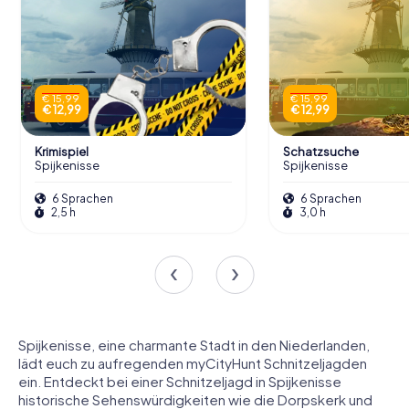
€ 15,99
€ 15,99
€ 12,99
€ 12,99
Krimispiel
Schatzsuche
Spijkenisse
Spijkenisse
6 Sprachen
6 Sprachen
2,5 h
3,0 h
Spijkenisse, eine charmante Stadt in den Niederlanden,
lädt euch zu aufregenden myCityHunt Schnitzeljagden
ein. Entdeckt bei einer Schnitzeljagd in Spijkenisse
historische Sehenswürdigkeiten wie die Dorpskerk und