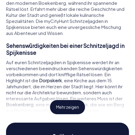
den modernen Boekenberg, während ihr spannende
Rätsel löst. Erfahrt mehr über die reiche Geschichte und
Kultur der Stadt und genießt lokale kulinarische
Spezialitäten. Die myCityHunt Schnitzeljagden in
Spijkenisse bieten euch eine unvergessliche Mischung
aus Abenteuer und Wissen.
Sehenswürdigkeiten bei einer Schnitzeljagd in
Spijkenisse
Auf euren Schnitzeljagden in Spijkenisse werdet ihr an
verschiedenen beeindruckenden Sehenswürdigkeiten
vorbeikommen und dort knifflige Rätsel lösen. Ein
Highlight ist die
Dorpskerk
, eine Kirche aus dem 15.
Jahrhundert, die im Herzen der Stadt liegt. Hier könnt ihr
nicht nur die Architektur bewundern, sondern auch
interessante Aufgaben lösen. Ein weiteres Muss ist der
Boekenberg
, eine moderne Bibliothek, die wie ein Berg
Mehr zeigen
aus Büchern gestaltet ist. Sie ist nicht nur ein
architektonisches Meisterwerk, sondern bietet auch
zahlreiche Verstecke für eure Schnitzeljagd in Spijkenisse.
Auch das
Theater De Stoep
ist ein beliebter Ort, an dem
ihr spannende Rätsel lösen könnt, während ihr mehr über