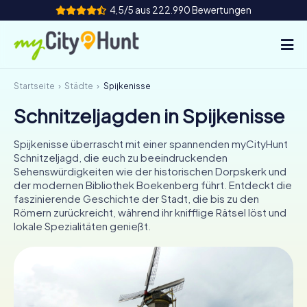
4,5/5 aus 222.990 Bewertungen
Startseite
Städte
Spijkenisse
So funktioniert's
Schnitzeljagden in Spijkenisse
Städte
Spijkenisse überrascht mit einer spannenden myCityHunt
Touren
Schnitzeljagd, die euch zu beeindruckenden
Sehenswürdigkeiten wie der historischen Dorpskerk und
der modernen Bibliothek Boekenberg führt. Entdeckt die
Teamevent
faszinierende Geschichte der Stadt, die bis zu den
Römern zurückreicht, während ihr knifflige Rätsel löst und
Tickets
lokale Spezialitäten genießt.
INT
AT
CH
DE
ES
FR
UK
IE
IT
NL