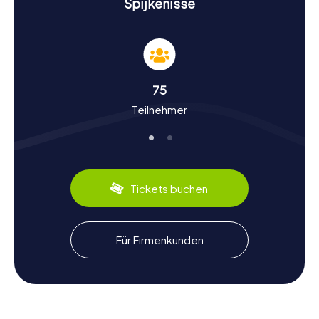
Spijkenisse
das kulturelle Leben der Stadt erfahrt.
Geschichte und Kultur bei einer Schnitzeljagd in
Spijkenisse
Während eurer Schnitzeljagden in Spijkenisse erhaltet ihr
75
tiefe Einblicke in die Geschichte und Kultur der Stadt.
Teilnehmer
Spijkenisse wurde bereits um 2200 v. Chr. von Jägern der
Jungsteinzeit besiedelt. Im Mittelalter entwickelte sich
das Dorf rund um einen Deich und eine Kirche. Besonders
interessant ist, dass die Römer hier Spuren hinterlassen
haben, darunter eine römische Grabstätte im Stadtpark.
Bei einer Schnitzeljagd in Spijkenisse könnt ihr mehr über
Tickets buchen
diese historische Entwicklung erfahren und dabei
spannende Fakten entdecken. Wusstet ihr zum Beispiel,
dass Spijkenisse im Jahr 1958 als „Wachstumsgemeinde“
ausgewiesen wurde und seitdem rasant gewachsen ist?
Für Firmenkunden
Kulinarisch könnt ihr euch auf typisch niederländische
Spezialitäten freuen, wie zum Beispiel den „Stroopwafel“,
der in vielen lokalen Cafés angeboten wird.
Nach der Schnitzeljagd in Spijkenisse die