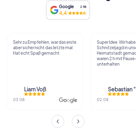
Google
2.118
4,4
Sehr zu Empfehlen, war das erste
Super Idee. Wir habe
aber sicher nicht das letzte mal.
Schnitzeljagd in uns
Hat echt Spaß gemacht.
Heimatstadt gemac
waren 2 h mit Pause
unterhalten
Liam Voß
03.08.
02.08.