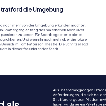
 Stratford die Umgebung
tford noch mehr von der Umgebung erkunden möchtet,
 Ein Spaziergang entlang des malerischen Avon River
 passieren zu lassen. Für Sportbegeisterte bietet
glichkeiten. Und wenn ihr noch mehr über die lokale
n Besuch im Tom Patterson Theatre. Die Schnitzeljagd
uers in dieser faszinierenden Stadt.
Aus unserer langjährigen Erfah
Anforderungen, die sich bei de
Stratford ergeben. Mit dem myC
d als
haben wir daher ein Paket spezi