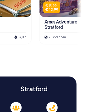
€ 15,99
€ 12,99
Xmas Adventure
Stratford
3,0 h
6 Sprachen
2,5 h
Stratford