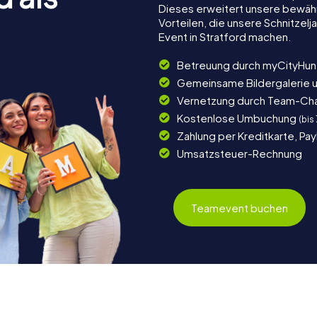
Dieses erweitert unsere bewäh
Vorteilen, die unsere Schnitze
Event in Stratford machen.
Betreuung durch myCityHun
Gemeinsame Bildergalerie 
Vernetzung durch Team-Ch
Kostenlose Umbuchung
(bis
Zahlung per Kreditkarte, Pa
Umsatzsteuer-Rechnung
Teamevent buchen