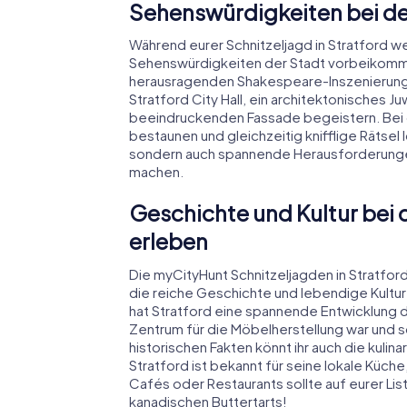
Sehenswürdigkeiten bei der
Während eurer Schnitzeljagd in Stratford w
Sehenswürdigkeiten der Stadt vorbeikommen
herausragenden Shakespeare-Inszenierungen,
Stratford City Hall, ein architektonisches Ju
beeindruckenden Fassade begeistern. Bei d
bestaunen und gleichzeitig knifflige Rätsel 
sondern auch spannende Herausforderungen,
machen.
Geschichte und Kultur bei d
erleben
Die myCityHunt Schnitzeljagden in Stratfo
die reiche Geschichte und lebendige Kultur 
hat Stratford eine spannende Entwicklung du
Zentrum für die Möbelherstellung war und 
historischen Fakten könnt ihr auch die kuli
Stratford ist bekannt für seine lokale Küch
Cafés oder Restaurants sollte auf eurer List
kanadischen Buttertarts!