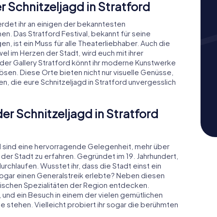
 Schnitzeljagd in Stratford
erdet ihr an einigen der bekanntesten
. Das Stratford Festival, bekannt für seine
 ist ein Muss für alle Theaterliebhaber. Auch die
wel im Herzen der Stadt, wird euch mit ihrer
er Gallery Stratford könnt ihr moderne Kunstwerke
lösen. Diese Orte bieten nicht nur visuelle Genüsse,
 die eure Schnitzeljagd in Stratford unvergesslich
er Schnitzeljagd in Stratford
rd sind eine hervorragende Gelegenheit, mehr über
der Stadt zu erfahren. Gegründet im 19. Jahrhundert,
rchlaufen. Wusstet ihr, dass die Stadt einst ein
sogar einen Generalstreik erlebte? Neben diesen
narischen Spezialitäten der Region entdecken.
e, und ein Besuch in einem der vielen gemütlichen
e stehen. Vielleicht probiert ihr sogar die berühmten