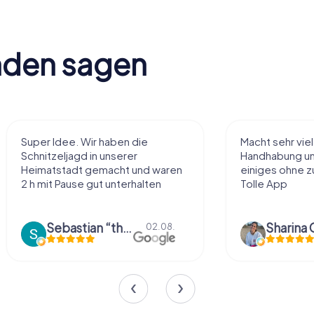
nden sagen
Super Idee. Wir haben die
Macht sehr vie
Schnitzeljagd in unserer
Handhabung und
Heimatstadt gemacht und waren
einiges ohne zu
2 h mit Pause gut unterhalten
Tolle App
Sebastian “the sleeping Boxer Dog” Röhner
Sharina 
02.08.