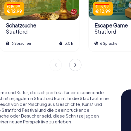
€ 15,99
€ 15,99
€ 12,99
€ 12,99
Schatzsuche
Escape Game
Stratford
Stratford
6 Sprachen
3,0 h
6 Sprachen
arme und Kultur, die sich perfekt für eine spannende
nitzeljagden in Stratford könnt ihr die Stadt auf eine
 euch von der Mischung aus Geschichte, Kunst und
 Stratford Festival und die beeindruckende
mische oder Besucher seid, diese Schnitzeljagden
einer neuen Perspektive zu erleben.