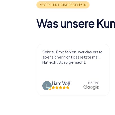
Was unsere Ku
r viel Spaß
Sehr zu Empfehlen, war das erste
t die Stadt
aber sicher nicht das letzte mal.
ißt als
Hat echt Spaß gemacht.
en.
Liam Voß
03.08.
03.08.