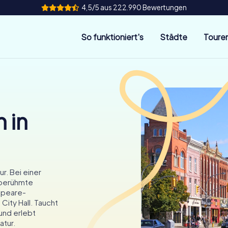
4,5/5 aus 222.990 Bewertungen
So funktioniert's
Städte
Toure
 in
r. Bei einer
 berühmte
espeare-
City Hall. Taucht
und erlebt
atur.