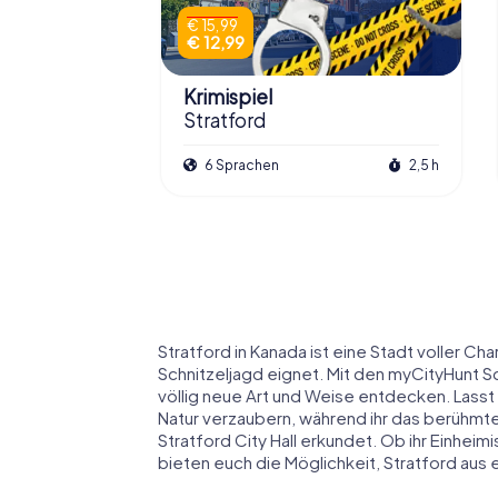
€ 15,99
€ 12,99
Krimispiel
Stratford
6 Sprachen
2,5 h
Stratford in Kanada ist eine Stadt voller Ch
Schnitzeljagd eignet. Mit den myCityHunt Sch
völlig neue Art und Weise entdecken. Lasst
Natur verzaubern, während ihr das berühmte
Stratford City Hall erkundet. Ob ihr Einhei
bieten euch die Möglichkeit, Stratford aus 