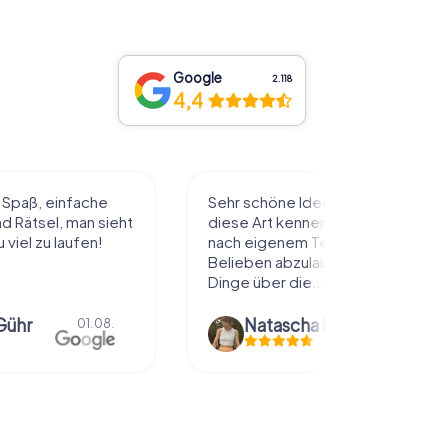
Google
2.118
4,4
l Spaß, einfache
Sehr schöne Idee die Stadt auf
 Rätsel, man sieht
diese Art kennenzulernen. Alles
 viel zu laufen!
nach eigenem Tempo und
Belieben abzulaufen und dabei
Dinge über die...
Gühr
Natascha Reuter
01.08.
01.08.