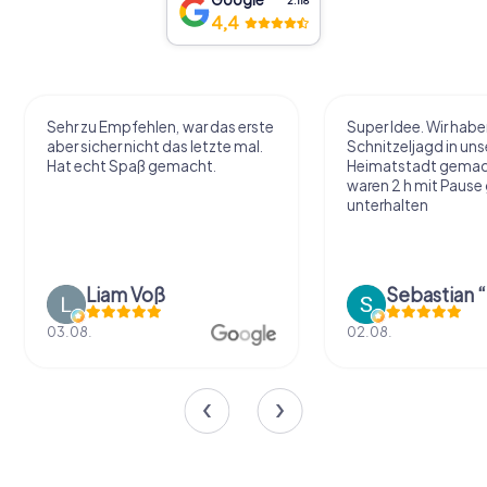
2.118
4,4
Sehr zu Empfehlen, war das erste
Super Idee. Wir habe
aber sicher nicht das letzte mal.
Schnitzeljagd in uns
Hat echt Spaß gemacht.
Heimatstadt gemac
waren 2 h mit Pause
unterhalten
Liam Voß
03.08.
02.08.