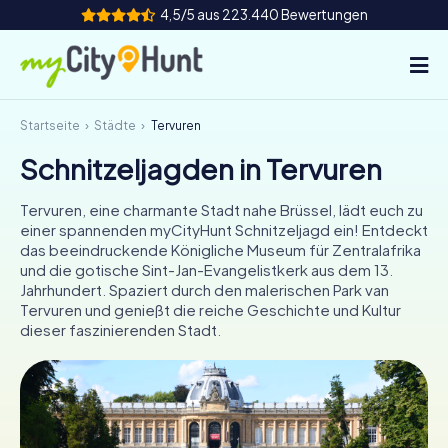
4,5/5 aus 223.440 Bewertungen
Startseite
Städte
Tervuren
So funktioniert's
Schnitzeljagden in Tervuren
Städte
Tervuren, eine charmante Stadt nahe Brüssel, lädt euch zu
Touren
einer spannenden myCityHunt Schnitzeljagd ein! Entdeckt
das beeindruckende Königliche Museum für Zentralafrika
und die gotische Sint-Jan-Evangelistkerk aus dem 13.
Teamevent
Jahrhundert. Spaziert durch den malerischen Park van
Tervuren und genießt die reiche Geschichte und Kultur
Tickets
dieser faszinierenden Stadt.
INT
AT
CH
DE
ES
FR
UK
IE
IT
NL