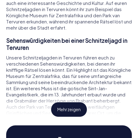
auch eine interessante Geschichte und Kultur. Auf euren
Schnitzeljagden in Tervuren könnt ihr zum Beispiel das
Königliche Museum für Zentralafrika und den Park van
Tervuren erkunden, während ihr spannende Rätsel löst und
mehr über die Stadt erfahrt.
Sehenswürdigkeiten bei einer Schnitzeljagd in
Tervuren
Unsere Schnitzeljagden in Tervuren führen euch zu
verschiedenen Sehenswürdigkeiten, bei denen ihr
knifflige Rätsel lösen könnt. Ein Highlight ist das Königliche
Museum für Zentralafrika, das für seine umfangreiche
Sammlung und seine beeindruckende Architektur bekannt
ist. Ein weiteres Muss ist die gotische Sint-Jan-
Evangelistkerk, die im 13. Jahrhundert erbaut wurde und
die Grabmäler der Herzöge von Brabant beherbergt.
Auch der Park van Tervuren mit seinen weitläufigen
Mehr zeigen
Grünflächen und Seen ist ein wunderbarer Ort, um die
Natur zu genießen und gleichzeitig spannende Aufgaben
zu meistern. Bei unserer Schnitzeljagd in Tervuren kommt
ihr an all diesen faszinierenden Orten vorbei und entdeckt
sie auf spielerische Weise.