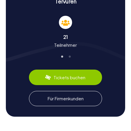
Tervuren
Geschichte und Kultur bei einer Schnitzeljagd in
Tervuren
Während ihr an unseren Schnitzeljagden in Tervuren
teilnehmt, werdet ihr viel über die Geschichte und Kultur
21
der Stadt erfahren. Tervuren hat eine lange und
Teilnehmer
interessante Vergangenheit, die bis ins Jahr 1213
zurückreicht, als hier eine hölzerne Festung errichtet
wurde. Diese wurde später zur Burg von Tervuren
ausgebaut und diente den Herzögen von Brabant als
Residenz. Wusstet ihr, dass Tervuren in den 1940er und
1950er Jahren ein beliebter Treffpunkt für Künstler war?
Tickets buchen
Die Auberge du Renard war damals ein bekannter
Künstler-Treffpunkt. Auch kulinarisch hat Tervuren einiges
zu bieten. Probiert unbedingt die lokalen Spezialitäten,
wie zum Beispiel die Pralinen, für die Belgien so berühmt
Für Firmenkunden
ist.
Nach der Schnitzeljagd in Tervuren die
Umgebung erkunden