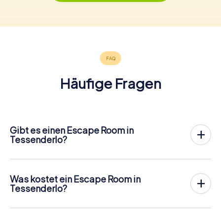
Häufige Fragen
Gibt es einen Escape Room in
Tessenderlo?
In Tessenderlo gibt es jetzt die Möglichkeit, ein
Outdoor
Escape Game in der Innenstadt von Tessenderlo
zu
spielen!
Was kostet ein Escape Room in
Anders als bei einem klassischen Escape Room, bei dem
Tessenderlo?
die Spieler in einen kleinen Raum eingesperrt werden,
Ein Indoor Escape Room kostet für gewöhnlich pauschal
findet das myCityHunt Outdoor Escape Game in
zwischen 90 und 150 € für 2 bis 6 Personen.
Tessenderlo an der frischen Luft statt. Ähnlich wie bei