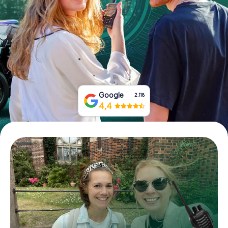
Tickets buchen
Gutscheine bestellen
Google
2.118
4,4