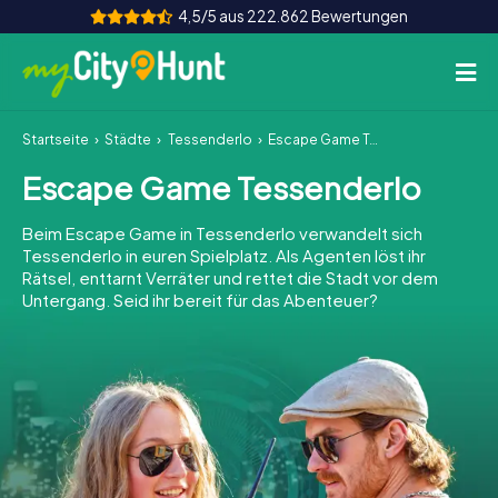
4,5/5 aus 222.862 Bewertungen
Startseite
Städte
Tessenderlo
Escape Game Tessenderlo
So funktioniert's
Escape Game Tessenderlo
Städte
Beim Escape Game in Tessenderlo verwandelt sich
Touren
Tessenderlo in euren Spielplatz. Als Agenten löst ihr
Rätsel, enttarnt Verräter und rettet die Stadt vor dem
Untergang. Seid ihr bereit für das Abenteuer?
Teamevent
Tickets
INT
AT
CH
DE
ES
FR
UK
IE
IT
NL