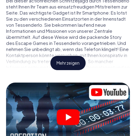
Bei dieser actionreichen Schnitzeljagd durch Tessenderlo
steht Ihnen Ihr Team aus einsatzfreudigen Mitstreitern zur
Seite. Das wichtigste Gadget ist Ihr Smartphone: Es lotst
Sie zu den verschiedenen Einsatzorten in der Innenstadt
von Tessenderlo. Sie bekommen laufend neue
Informationen und Missionen von unserer Zentrale
übermittelt. Auf diese Weise wird die packende Story
des Escape Games in Tessenderlo vorangetrieben. Und
nehmen Sie unbedingt ab, wenn das Telefon klingelt! Eine
Kontaktperson könnte versuchen, mit Ihnen konspirativ in
Verbindung zu treten … Doch Vorsicht: So mancher
Mehr zeigen
Informant entpuppt sich als dubioser Doppelagent und so
manche Information als bewusst gelegte falsche Fährte.
Seien Sie auf der Hut, ziehen Sie die richtigen Schlüsse
und vor allem: Vertrauen Sie niemandem!
Anders als in einem klassischen Escape Room in
Tessenderlo sind Sie also nicht in ein Zimmer eingesperrt,
aus dem Sie sich in einem vorgegebenen Zeitfenster
befreien müssen. Diese Smartphone Schnitzeljagd erklärt
ganz Tessenderlo zu Ihrem persönlichen Spielfeld! Die
technische Voraussetzung für Ihr Agentenabenteuer in
Tessenderlo: Ein Smartphone mit Zugang ins mobile