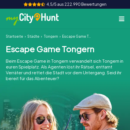
4,5/5 aus 222.990 Bewertungen
Startseite
Städte
Tongern
Escape Game Tongern
So funktioniert's
Escape Game Tongern
Städte
Beim Escape Game in Tongern verwandelt sich Tongern in
Touren
euren Spielplatz. Als Agenten löst ihr Rätsel, enttarnt
Verräter und rettet die Stadt vor dem Untergang. Seid ihr
bereit für das Abenteuer?
Teamevent
Tickets
INT
AT
CH
DE
ES
FR
UK
IE
IT
NL