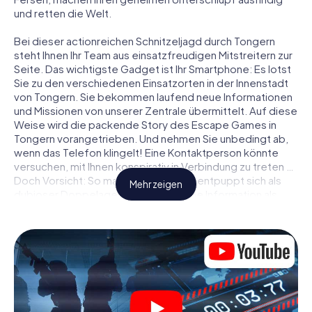
und retten die Welt.
Bei dieser actionreichen Schnitzeljagd durch Tongern
steht Ihnen Ihr Team aus einsatzfreudigen Mitstreitern zur
Seite. Das wichtigste Gadget ist Ihr Smartphone: Es lotst
Sie zu den verschiedenen Einsatzorten in der Innenstadt
von Tongern. Sie bekommen laufend neue Informationen
und Missionen von unserer Zentrale übermittelt. Auf diese
Weise wird die packende Story des Escape Games in
Tongern vorangetrieben. Und nehmen Sie unbedingt ab,
wenn das Telefon klingelt! Eine Kontaktperson könnte
versuchen, mit Ihnen konspirativ in Verbindung zu treten …
Doch Vorsicht: So mancher Informant entpuppt sich als
Mehr zeigen
dubioser Doppelagent und so manche Information als
bewusst gelegte falsche Fährte. Seien Sie auf der Hut,
ziehen Sie die richtigen Schlüsse und vor allem: Vertrauen
Sie niemandem!
Anders als in einem klassischen Escape Room in Tongern
sind Sie also nicht in ein Zimmer eingesperrt, aus dem Sie
sich in einem vorgegebenen Zeitfenster befreien
müssen. Diese Smartphone Schnitzeljagd erklärt ganz