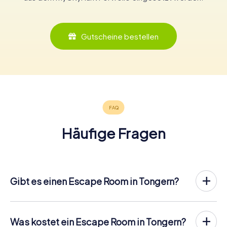
Gutscheine bestellen
Häufige Fragen
Gibt es einen Escape Room in Tongern?
In Tongern gibt es jetzt die Möglichkeit, ein
Outdoor
Escape Game in der Innenstadt von Tongern
zu spielen!
Anders als bei einem klassischen Escape Room, bei dem
Was kostet ein Escape Room in Tongern?
die Spieler in einen kleinen Raum eingesperrt werden,