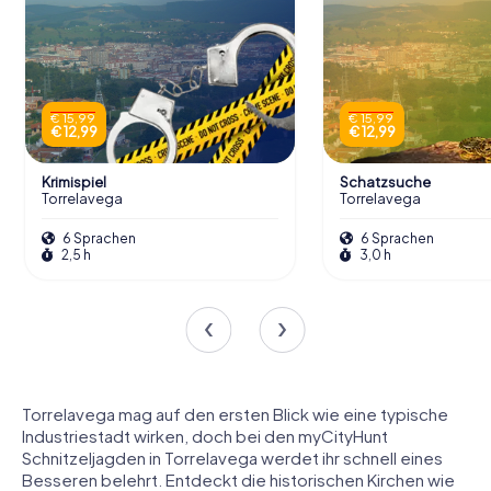
€ 15,99
€ 15,99
€ 12,99
€ 12,99
Krimispiel
Schatzsuche
Torrelavega
Torrelavega
6 Sprachen
6 Sprachen
2,5 h
3,0 h
Torrelavega mag auf den ersten Blick wie eine typische
Industriestadt wirken, doch bei den myCityHunt
Schnitzeljagden in Torrelavega werdet ihr schnell eines
Besseren belehrt. Entdeckt die historischen Kirchen wie