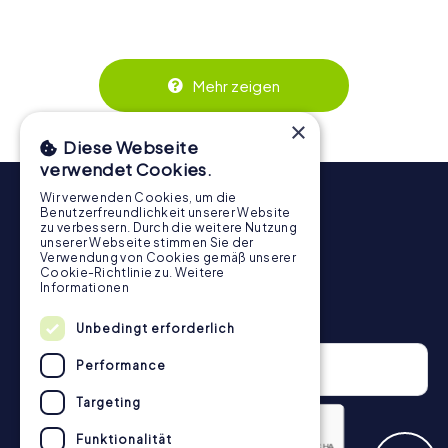
mit größeren Gruppen, da jede Person aktiv eingebunden
wird. Die interaktiven Aufgaben fördern das
Zusammenspiel und erzeugen einen echten Teamspirit.
Dank der einfachen Handhabung über das Smartphone
Mehr zeigen
behält ihr jederzeit den Überblick. So wird die
Schnitzeljagd in Torrelavega für jedes Team – klein wie
×
groß – zu einem Highlight.
Diese Webseite
verwendet Cookies.
Wir verwenden Cookies, um die
Benutzerfreundlichkeit unserer Website
zu verbessern. Durch die weitere Nutzung
unserer Webseite stimmen Sie der
Verwendung von Cookies gemäß unserer
Cookie-Richtlinie zu.
Weitere
Informationen
Newsletter
Unbedingt erforderlich
Performance
Targeting
Funktionalität