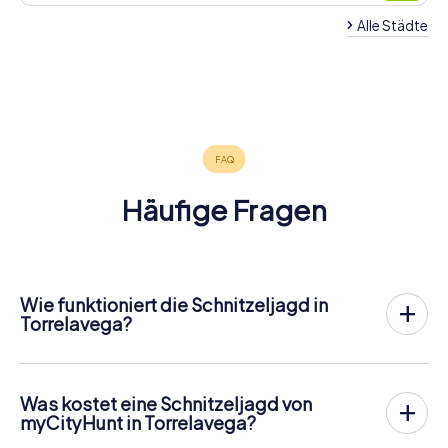
Alle Städte
Castro
Camargo
El Astillero
Santander
Colindres
Urdiales
Santurtzi
4 Touren
3 Touren
6 Touren
Portugalete
Getxo
4 Touren
4 Touren
4 Touren
verfügbar
verfügbar
verfügbar
4 Touren
4 Touren
verfügbar
verfügbar
verfügbar
4,6
verfügbar
verfügbar
4,6
4,5
Häufige Fragen
Wie funktioniert die Schnitzeljagd in
Torrelavega?
Bei myCityHunt wird Torrelavega zu eurem Spielfeld!
Alles, was ihr für den
Ablauf der Schnitzjagd
benötigt, ist
ein Ticketcode und ein internetfähiges Handy.
Was kostet eine Schnitzeljagd von
Am gewünschten Termin versammelst du dein Team im
myCityHunt in Torrelavega?
Stadtzentrum von Torrelavega. Dann geht es los: Dein
Der Preis für eine myCityHunt Schnitzeljagd in Torrelavega