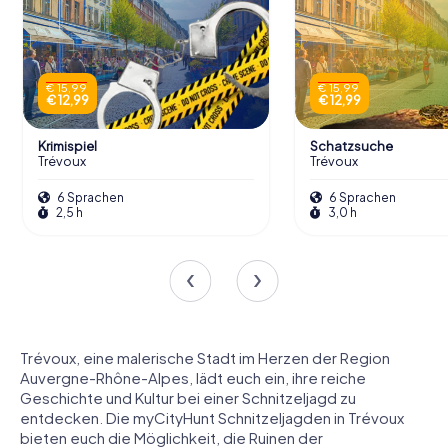
€ 15,99
€ 15,99
€ 12,99
€ 12,99
Krimispiel
Schatzsuche
Trévoux
Trévoux
6 Sprachen
6 Sprachen
2,5 h
3,0 h
Trévoux, eine malerische Stadt im Herzen der Region
Auvergne-Rhône-Alpes, lädt euch ein, ihre reiche
Geschichte und Kultur bei einer Schnitzeljagd zu
entdecken. Die myCityHunt Schnitzeljagden in Trévoux
bieten euch die Möglichkeit, die Ruinen der