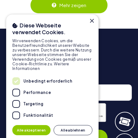
Dank der einfachen Handhabung über das Smartphone
Mehr zeigen
behält ihr jederzeit den Überblick. So wird die
Schnitzeljagd in Trévoux für jedes Team – klein wie groß –
×
zu einem Highlight.
Diese Webseite
verwendet Cookies.
Wir verwenden Cookies, um die
Benutzerfreundlichkeit unserer Website
zu verbessern. Durch die weitere Nutzung
unserer Webseite stimmen Sie der
Verwendung von Cookies gemäß unserer
Cookie-Richtlinie zu.
Weitere
Informationen
Newsletter
Unbedingt erforderlich
Performance
Targeting
Funktionalität
Datenschutzerklärung
Alle akzeptieren
Alle ablehnen
Anmelden