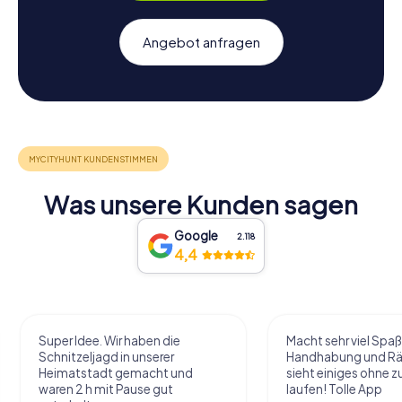
Angebot anfragen
Was unsere Kunden sagen
Google
2.118
4,4
Super Idee. Wir haben die
Macht sehr viel Spaß
Schnitzeljagd in unserer
Handhabung und Rä
Heimatstadt gemacht und
sieht einiges ohne zu
waren 2 h mit Pause gut
laufen! Tolle App