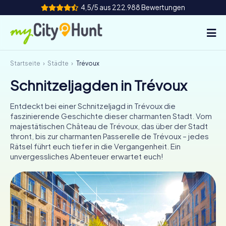
4,5/5 aus 222.988 Bewertungen
Startseite
Städte
Trévoux
So funktioniert's
Schnitzeljagden in Trévoux
Städte
Entdeckt bei einer Schnitzeljagd in Trévoux die
Touren
faszinierende Geschichte dieser charmanten Stadt. Vom
majestätischen Château de Trévoux, das über der Stadt
thront, bis zur charmanten Passerelle de Trévoux – jedes
Teamevent
Rätsel führt euch tiefer in die Vergangenheit. Ein
unvergessliches Abenteuer erwartet euch!
Tickets
INT
AT
CH
DE
ES
FR
UK
IE
IT
NL