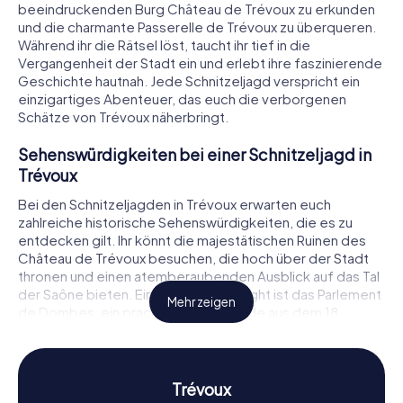
beeindruckenden Burg Château de Trévoux zu erkunden
und die charmante Passerelle de Trévoux zu überqueren.
Während ihr die Rätsel löst, taucht ihr tief in die
Vergangenheit der Stadt ein und erlebt ihre faszinierende
Geschichte hautnah. Jede Schnitzeljagd verspricht ein
einzigartiges Abenteuer, das euch die verborgenen
Schätze von Trévoux näherbringt.
Sehenswürdigkeiten bei einer Schnitzeljagd in
Trévoux
Bei den Schnitzeljagden in Trévoux erwarten euch
zahlreiche historische Sehenswürdigkeiten, die es zu
entdecken gilt. Ihr könnt die majestätischen Ruinen des
Château de Trévoux besuchen, die hoch über der Stadt
thronen und einen atemberaubenden Ausblick auf das Tal
der Saône bieten. Ein weiteres Highlight ist das Parlement
Mehr zeigen
de Dombes, ein prachtvolles Gebäude aus dem 18.
Jahrhundert, das mit kunstvollen Fresken und
Holzverkleidungen beeindruckt. Auch die Passerelle de
Trévoux, eine charmante Hängebrücke über die Saône, ist
Teil eurer Entdeckungstour. Während der Schnitzeljagd
Trévoux
löst ihr spannende Rätsel, die euch von einer