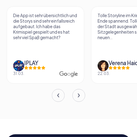
Die App ist sehr übersichtlich und
Tolle Storyline im Kr
die Storys sind sehr einfallsreich
Ende spannend. Tolle
aufgebaut. Ich habe das
der Stadt ausgewäh
Krimispiel gespielt und es hat
Sitzgelegenheiten s
sehr viel Spaß gemacht?
neuen...
IPLAY
31.03.
22.03.