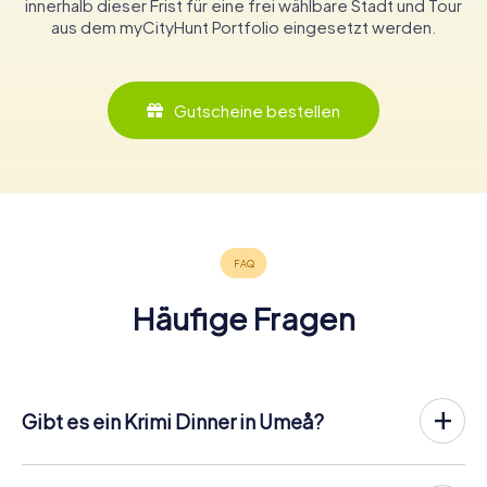
innerhalb dieser Frist für eine frei wählbare Stadt und Tour
aus dem myCityHunt Portfolio eingesetzt werden.
Gutscheine bestellen
Häufige Fragen
Gibt es ein Krimi Dinner in Umeå?
In Umeå könnt ihr an einem Krimispiel teilnehmen – wann
und mit wem ihr wollt! Bei unserem Krimispiel handelt es
sich nicht um ein klassisches Krimi Dinner, bei dem ihr zu