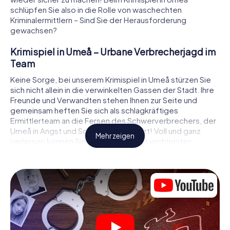
schlüpfen Sie also in die Rolle von waschechten
Kriminalermittlern – Sind Sie der Herausforderung
gewachsen?
Krimispiel in Umeå – Urbane Verbrecherjagd im
Team
Keine Sorge, bei unserem Krimispiel in Umeå stürzen Sie
sich nicht allein in die verwinkelten Gassen der Stadt. Ihre
Freunde und Verwandten stehen Ihnen zur Seite und
gemeinsam heften Sie sich als schlagkräftiges
Ermittlerteam an die Fersen des Schwerverbrechers, der
Umeå in Angst und Schrecken versetzt! Voll und ganz
Mehr zeigen
verlassen können Sie sich dabei auf Ihr wichtigstes
Ermittlerutensil, Ihr Smartphone. Mittels GPS-Navigation
leitet es Sie auf Ihrer Spurensuche zum Tatort, zu
zahlreichen Schauplätzen in Umeå, die mit der Tat in
Verbindung stehen, und schließlich zum Mörder. An jedem
Ort knacken Sie knifflige Rätsel und kommen so Stück für
Stück der Lösung des Falls immer näher. Anders als bei
einem klassischen Krimi Dinner in Umeå bestimmen also
Sie das Geschehen, bewegen sich an der frischen Luft