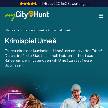
4,5/5 aus 222.862 Bewertungen
Startseite
Städte
Umeå
Krimispiel Umeå
So funktioniert's
Krimispiel Umeå
Städte
Taucht ein in das Krimispiel in Umeå und entlarvt den Täter!
Touren
Durchstreift die Stadt, sammelt Indizien und löst das
Rätsel um den mysteriösen Fall. Umeå zählt auf eure
Spürnasen!
Teamevent
Tickets
INT
AT
CH
DE
ES
FR
UK
IE
IT
NL