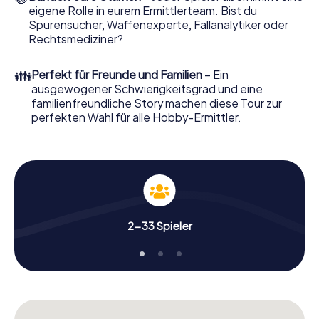
eigene Rolle in eurem Ermittlerteam. Bist du
Nun fehlt Ihnen nur noch eine Kleinigkeit, um mit Ihren
Spurensucher, Waffenexperte, Fallanalytiker oder
Ermittlungen in Umeå zu starten: Ihr Ticketcode! Ordern
Rechtsmediziner?
Sie ihn mit wenigen Klicks in unserem Ticketshop, schon in
wenigen Minuten finden Sie ihn in Ihrem eMail-Postfach.
👪
Perfekt für Freunde und Familien
– Ein
Jetzt starten Sie Ihren Online-Browser, geben Ihren Code
ausgewogener Schwierigkeitsgrad und eine
ein – und sind startklar!
familienfreundliche Story machen diese Tour zur
perfekten Wahl für alle Hobby-Ermittler.
Worauf warten Sie noch? Umeå zählt auf Sie!
2-33 Spieler