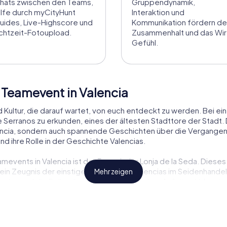
hats zwischen den Teams,
Gruppendynamik,
ilfe durch myCityHunt
Interaktion und
uides, Live-Highscore und
Kommunikation fördern d
chtzeit-Fotoupload.
Zusammenhalt und das Wir
Gefühl.
 Teamevent in Valencia
nd Kultur, die darauf wartet, von euch entdeckt zu werden. Bei 
de Serranos zu erkunden, eines der ältesten Stadttore der Stad
ncia, sondern auch spannende Geschichten über die Vergangenhe
d ihre Rolle in der Geschichte Valencias.
amevents in Valencia ist der Besuch der Lonja de la Seda. Diese
in Zeugnis der einstigen Bedeutung Valencias im Seidenhandel. B
Mehr zeigen
 und die Rolle, die es im wirtschaftlichen Aufstieg Valencias
ltesten Märkte Europas, ist ein weiteres Muss bei eurem Teameven
 Köstlichkeiten der Region entdecken. Während eurer Tour erfah
ukte für die valencianische Küche.