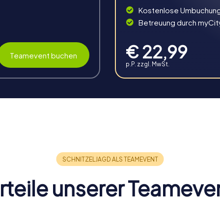
 Smartphones jagt ihr durch Valencia, um finstere Pläne zu durc
Kostenlose Umbuchun
teraktiven Spielplatz zu erleben und eure Teamfähigkeiten unter 
Betreuung durch myCit
ihnachtliche Schatzsuche, die euch durch die festlich geschmück
tz sucht, entdeckt ihr die prachtvolle Weihnachtsbeleuchtung u
€ 22,99
ie Stadt in ihrem weihnachtlichen Glanz zu erleben und unverges
Teamevent buchen
p.P. zzgl. MwSt.
et ihr zu echten Kriminalermittlern, die einen rätselhaften Mord
tadt, löst knifflige Rätsel und kommt dem Täter Schritt für Schritt
n Perspektive zu entdecken und eure detektivischen Fähigkeiten 
ein Abenteuer, das euch zu den verborgensten Winkeln der Stadt 
t ihr die beeindruckenden Bauwerke und die reiche Geschichte V
he und unterhaltsame Weise kennenzulernen.
rteile unserer Teameve