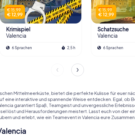
€ 15,99
€ 15,99
€ 12,99
€ 12,99
Krimispiel
Schatzsuche
Valencia
Valencia
6 Sprachen
2,5 h
6 Sprachen
nischen Mittelmeerküste, bietet die perfekte Kulisse für euer 
 auf eine interaktive und spannende Weise entdecken. Egal, ob
alencia garantiert Spaß, Teamgeist und unvergessliche Erlebnisse
tsel löst und Herausforderungen meistert. Lasst euch von der ei
zaubern und erlebt, wie ein Teamevent in Valencia eure Zusammen
Valencia