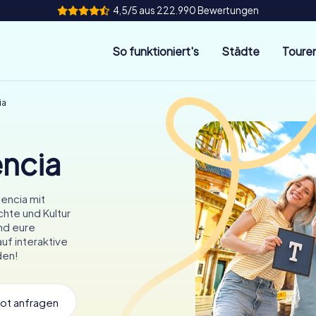
4,5/5 aus 222.990 Bewertungen
So funktioniert's
Städte
Toure
ia
ncia
encia mit
chte und Kultur
und eure
uf interaktive
den!
ot anfragen