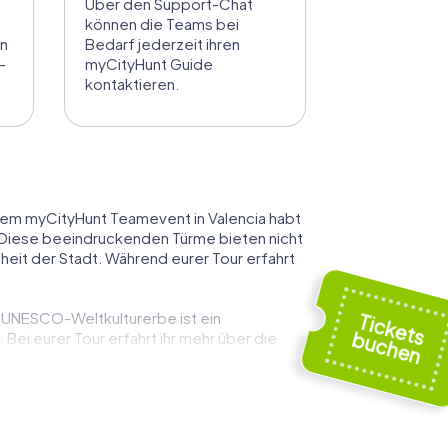
Über den Support-Chat
können die Teams bei
en
Bedarf jederzeit ihren
-
myCityHunt Guide
kontaktieren.
einem myCityHunt Teamevent in Valencia habt
t. Diese beeindruckenden Türme bieten nicht
it der Stadt. Während eurer Tour erfahrt
s UNESCO-Weltkulturerbe ist ein
ei eurer Tour erfahrt ihr mehr über die
 spielte.
t in Valencia. Hier könnt ihr die lebhafte
rt ihr mehr über die Geschichte des