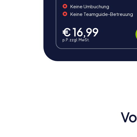
Mit eurem detektivischen Spürsinn und euren
Keine Umbuchung
bietet euch die Möglichkeit, Valencia als in
Keine Teamguide-Betreuung
Das Xmas Adventure in Valencia ist eine we
Rätsel löst und nach dem verborgenen Scha
€ 16,99
Diese Tour ist die perfekte Gelegenheit, d
p.P. zzgl. MwSt.
Beim myCityHunt Krimispiel in Valencia werd
als Ermittlungstool navigiert ihr durch die S
Möglichkeit, Valencia aus einer völlig neue
Die myCityHunt Schatzsuche in Valencia ist 
dem geheimnisvollen Schatz sucht, entdeck
Gelegenheit, die Stadt auf eine spielerisc
Vo