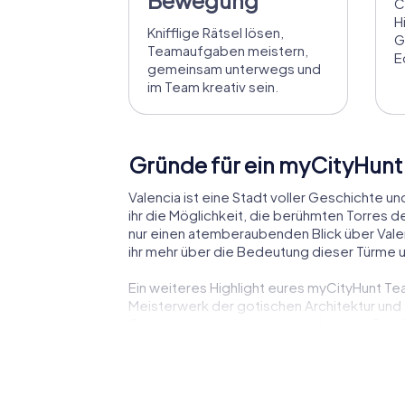
C
H
Knifflige Rätsel lösen,
G
Teamaufgaben meistern,
E
gemeinsam unterwegs und
im Team kreativ sein.
Gründe für ein myCityHunt
Valencia ist eine Stadt voller Geschichte u
ihr die Möglichkeit, die berühmten Torres 
nur einen atemberaubenden Blick über Vale
ihr mehr über die Bedeutung dieser Türme un
Ein weiteres Highlight eures myCityHunt Te
Meisterwerk der gotischen Architektur und e
Geschichte dieses beeindruckenden Gebäudes
Der Mercat Central, einer der größten und ä
Atmosphäre genießen und die kulinarischen
Marktes und die Bedeutung der lokalen Prod