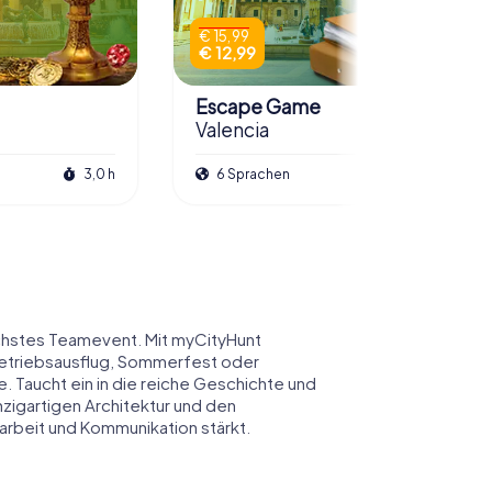
€ 15,99
€ 12,99
Escape Game
Valencia
3,0 h
6 Sprachen
3,0 h
nächstes Teamevent. Mit myCityHunt
 Betriebsausflug, Sommerfest oder
. Taucht ein in die reiche Geschichte und
nzigartigen Architektur und den
arbeit und Kommunikation stärkt.