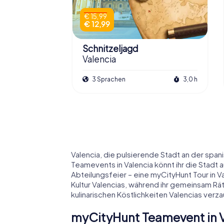
€ 15,99
€ 12,99
Schnitzeljagd
Valencia
3 Sprachen
3,0 h
Valencia, die pulsierende Stadt an der spa
Teamevents in Valencia könnt ihr die Stadt
Abteilungsfeier – eine myCityHunt Tour in V
Kultur Valencias, während ihr gemeinsam Rä
kulinarischen Köstlichkeiten Valencias ver
myCityHunt Teamevent in 