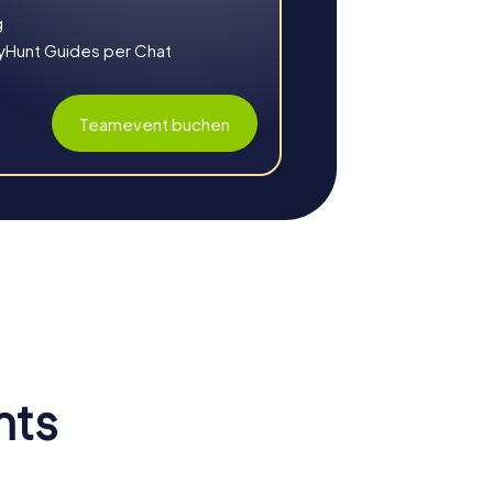
hkreuzen und die Stadt zu retten. Diese Tour
g
Beweis zu stellen.
yHunt Guides per Chat
ten Straßen der Stadt führt. Während ihr
nd die festliche Atmosphäre Valencias.
sliche Erinnerungen zu sammeln.
Teamevent buchen
fall aufklären müssen. Mit eurem Smartphone
 näher. Diese Tour bietet euch die
unter Beweis zu stellen.
führt. Während ihr Rätsel löst und nach
alencias. Diese Tour ist die perfekte
nts