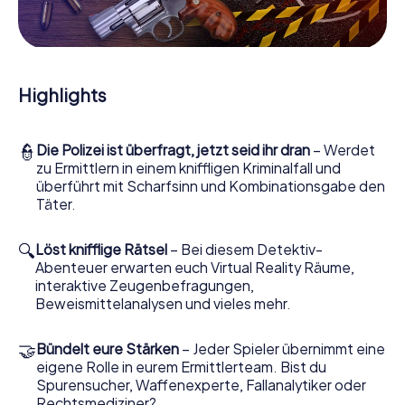
Mitmachkrimi in Vénissieux - Die interaktive
Krimi Tour
Und Sie werden Augen machen, was das myCityHunt
Krimispiel Vénissieux aus Ihren Smartphones herausholt!
Highlights
Ob Videoschalte zu einem Zeugen, geheimes
Belauschen von Verdächtigen oder die virtuelle
Erkundung konspirativer Räumlichkeiten – dieser
👮
Die Polizei ist überfragt, jetzt seid ihr dran
– Werdet
Mitmachkrimi nutzt sämtliche multimedialen Fähigkeiten
zu Ermittlern in einem kniffligen Kriminalfall und
Ihres Handgeräts. Das Krimispiel in Vénissieux holt aber
überführt mit Scharfsinn und Kombinationsgabe den
auch aus Ihnen und Ihren Mitstreitern verborgene Talente
Täter.
heraus! Sie schlüpfen in spannende Rollen und meistern
die Krimi-Stadtrallye durch Vénissieux als Kriminalist,
Fallanalytiker oder Gerichtsmediziner. Sie bekommen
🔍
Löst knifflige Rätsel
– Bei diesem Detektiv-
herausfordernde Zusatzaufgaben auf Ihre Handys
Abenteuer erwarten euch Virtual Reality Räume,
gespielt, die Ihrem jeweiligem Charakter entsprechen
interaktive Zeugenbefragungen,
und dem Schlagwort „Abwechslungsreichtum“ an ganz
Beweismittelanalysen und vieles mehr.
neue Bedeutung verleihen.
🤝
Bündelt eure Stärken
– Jeder Spieler übernimmt eine
Das Krimispiel in Vénissieux kann beginnen!
eigene Rolle in eurem Ermittlerteam. Bist du
Nun fehlt Ihnen nur noch eine Kleinigkeit, um mit Ihren
Spurensucher, Waffenexperte, Fallanalytiker oder
Ermittlungen in Vénissieux zu starten: Ihr Ticketcode!
Rechtsmediziner?