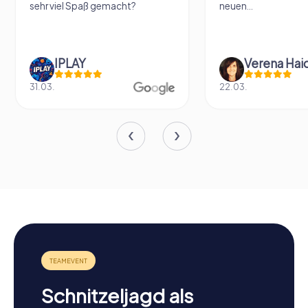
el Spaß gemacht?
neuen...
PLAY
Verena Haidenberger
22.03.
Schnitzeljagd als