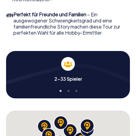
Ordern Sie ihn mit wenigen Klicks in unserem Ticketshop,
schon in wenigen Minuten finden Sie ihn in Ihrem eMail-
👪
Perfekt für Freunde und Familien
– Ein
Postfach. Jetzt starten Sie Ihren Online-Browser, geben
ausgewogener Schwierigkeitsgrad und eine
Ihren Code ein – und sind startklar!
familienfreundliche Story machen diese Tour zur
perfekten Wahl für alle Hobby-Ermittler.
Worauf warten Sie noch? Vénissieux zählt auf Sie!
2-33 Spieler