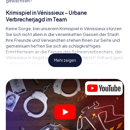
gewachsen?
Krimispiel in Vénissieux – Urbane
Verbrecherjagd im Team
Keine Sorge, bei unserem Krimispiel in Vénissieux stürzen
Sie sich nicht allein in die verwinkelten Gassen der Stadt.
Ihre Freunde und Verwandten stehen Ihnen zur Seite und
gemeinsam heften Sie sich als schlagkräftiges
Ermittlerteam an die Fersen des Schwerverbrechers, der
Vénissieux in Angst und Schrecken versetzt! Voll und ganz
Mehr zeigen
verlassen können Sie sich dabei auf Ihr wichtigstes
Ermittlerutensil, Ihr Smartphone. Mittels GPS-Navigation
leitet es Sie auf Ihrer Spurensuche zum Tatort, zu
zahlreichen Schauplätzen in Vénissieux, die mit der Tat in
Verbindung stehen, und schließlich zum Mörder. An jedem
Ort knacken Sie knifflige Rätsel und kommen so Stück für
Stück der Lösung des Falls immer näher. Anders als bei
einem klassischen Krimi Dinner in Vénissieux bestimmen
also Sie das Geschehen, bewegen sich an der frischen
Luft und entdecken obendrein die Stadt mit ganz neuen
Augen.