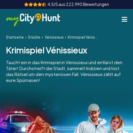
4,5/5 aus 222.990 Bewertungen
Startseite
Städte
Vénissieux
Krimispiel Vénissieux
So funktioniert's
Krimispiel Vénissieux
Städte
Taucht ein in das Krimispiel in Vénissieux und entlarvt den
Touren
Täter! Durchstreift die Stadt, sammelt Indizien und löst
das Rätsel um den mysteriösen Fall. Vénissieux zählt auf
eure Spürnasen!
Teamevent
Tickets
INT
AT
CH
DE
ES
FR
UK
IE
IT
NL