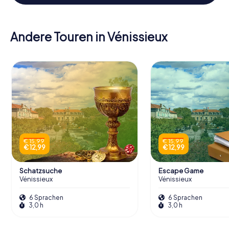
Andere Touren in Vénissieux
€ 15,99
€ 15,99
€ 12,99
€ 12,99
Schatzsuche
Escape Game
Vénissieux
Vénissieux
6 Sprachen
6 Sprachen
3,0 h
3,0 h