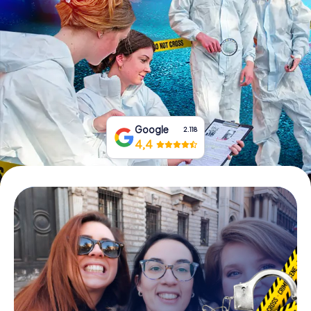
Tickets buchen
Gutscheine bestellen
Google
2.118
4,4