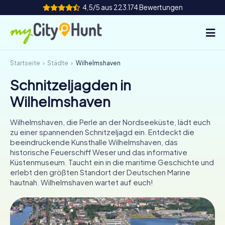
4,5/5 aus 223.174 Bewertungen
Startseite
Städte
Wilhelmshaven
So funktioniert's
Schnitzeljagden in
Städte
Wilhelmshaven
Touren
Wilhelmshaven, die Perle an der Nordseeküste, lädt euch
zu einer spannenden Schnitzeljagd ein. Entdeckt die
Teamevent
beeindruckende Kunsthalle Wilhelmshaven, das
historische Feuerschiff Weser und das informative
Tickets
Küstenmuseum. Taucht ein in die maritime Geschichte und
erlebt den größten Standort der Deutschen Marine
hautnah. Wilhelmshaven wartet auf euch!
INT
AT
CH
DE
ES
FR
UK
IE
IT
NL