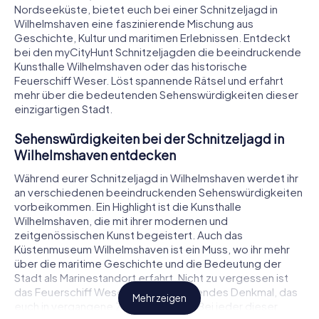
Nordseeküste, bietet euch bei einer Schnitzeljagd in
Wilhelmshaven eine faszinierende Mischung aus
Geschichte, Kultur und maritimen Erlebnissen. Entdeckt
bei den myCityHunt Schnitzeljagden die beeindruckende
Kunsthalle Wilhelmshaven oder das historische
Feuerschiff Weser. Löst spannende Rätsel und erfahrt
mehr über die bedeutenden Sehenswürdigkeiten dieser
einzigartigen Stadt.
Sehenswürdigkeiten bei der Schnitzeljagd in
Wilhelmshaven entdecken
Während eurer Schnitzeljagd in Wilhelmshaven werdet ihr
an verschiedenen beeindruckenden Sehenswürdigkeiten
vorbeikommen. Ein Highlight ist die Kunsthalle
Wilhelmshaven, die mit ihrer modernen und
zeitgenössischen Kunst begeistert. Auch das
Küstenmuseum Wilhelmshaven ist ein Muss, wo ihr mehr
über die maritime Geschichte und die Bedeutung der
Stadt als Marinestandort erfahrt. Nicht zu vergessen ist
das Feuerschiff Weser, ein schwimmendes Denkmal, das
Mehr zeigen
euch in vergangene Zeiten entführt. Bei jeder dieser