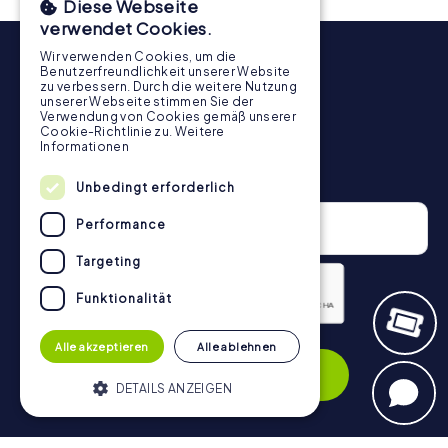
Diese Webseite
verwendet Cookies.
Wir verwenden Cookies, um die
Benutzerfreundlichkeit unserer Website
zu verbessern. Durch die weitere Nutzung
unserer Webseite stimmen Sie der
Verwendung von Cookies gemäß unserer
Cookie-Richtlinie zu.
Weitere
Informationen
Newsletter
Unbedingt erforderlich
Performance
Targeting
Funktionalität
Datenschutzerklärung
Alle akzeptieren
Alle ablehnen
Anmelden
DETAILS ANZEIGEN