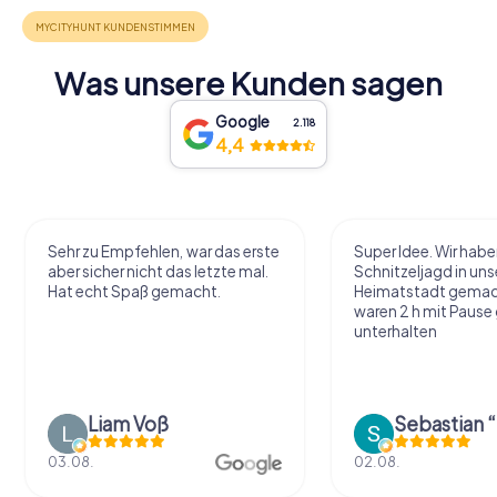
Was unsere Kunden sagen
Google
2.118
4,4
Sehr zu Empfehlen, war das erste
Super Idee. Wir habe
aber sicher nicht das letzte mal.
Schnitzeljagd in uns
Hat echt Spaß gemacht.
Heimatstadt gemac
waren 2 h mit Pause
unterhalten
Liam Voß
03.08.
02.08.