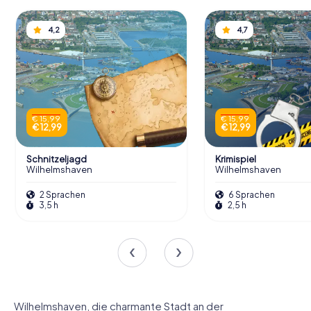
4,2
4,7
€ 15,99
€ 15,99
€ 12,99
€ 12,99
Schnitzeljagd
Krimispiel
Wilhelmshaven
Wilhelmshaven
2 Sprachen
6 Sprachen
3,5 h
2,5 h
Wilhelmshaven, die charmante Stadt an der