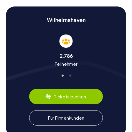
Stationen erwarten euch spannende Rätsel, die es zu
lösen gilt, um die nächste Etappe eurer Schnitzeljagd in
Wilhelmshaven zu erreichen.
Wilhelmshaven
Geschichte und Kultur bei der Schnitzeljagd in
Wilhelmshaven erleben
Bei den Schnitzeljagden in Wilhelmshaven lernt ihr nicht nur
die Sehenswürdigkeiten kennen, sondern taucht auch tief
in die Geschichte und Kultur der Stadt ein. Wilhelmshaven
2.786
wurde 1869 als erster deutscher Kriegshafen an der Jade
Teilnehmer
gegründet und ist heute der größte Standort der
Deutschen Marine. Wusstet ihr, dass die Stadt den
Tiefwasserhafen mit der größten Wassertiefe in
Deutschland besitzt? Oder dass Wilhelmshaven der
größte Erdölumschlaghafen des Landes ist? Bei eurer
Schnitzeljagd in Wilhelmshaven werdet ihr viele solcher
Tickets buchen
faszinierenden Fakten entdecken. Zudem könnt ihr die
kulinarischen Spezialitäten der Region probieren, wie
frischen Fisch direkt von der Nordseeküste.
Für Firmenkunden
Nach der Schnitzeljagd in Wilhelmshaven die
Umgebung erkunden