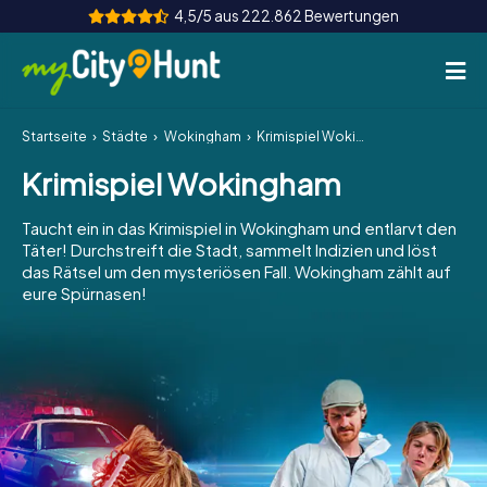
4,5/5 aus 222.862 Bewertungen
Startseite
Städte
Wokingham
Krimispiel Wokingham
So funktioniert's
Krimispiel Wokingham
Städte
Taucht ein in das Krimispiel in Wokingham und entlarvt den
Touren
Täter! Durchstreift die Stadt, sammelt Indizien und löst
das Rätsel um den mysteriösen Fall. Wokingham zählt auf
eure Spürnasen!
Teamevent
Tickets
INT
AT
CH
DE
ES
FR
UK
IE
IT
NL