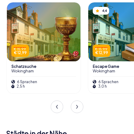
4,4
€ 15,99
€ 15,99
€ 12,99
€ 12,99
Schatzsuche
Escape Game
Wokingham
Wokingham
6 Sprachen
6 Sprachen
2,5 h
3,0 h
Städte in der Nähe