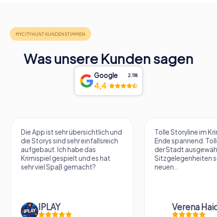
Was unsere Kunden sagen
Google
2.118
4,4
Die App ist sehr übersichtlich und
Tolle Storyline im Kr
die Storys sind sehr einfallsreich
Ende spannend. Tolle
aufgebaut. Ich habe das
der Stadt ausgewäh
Krimispiel gespielt und es hat
Sitzgelegenheiten s
sehr viel Spaß gemacht?
neuen...
IPLAY