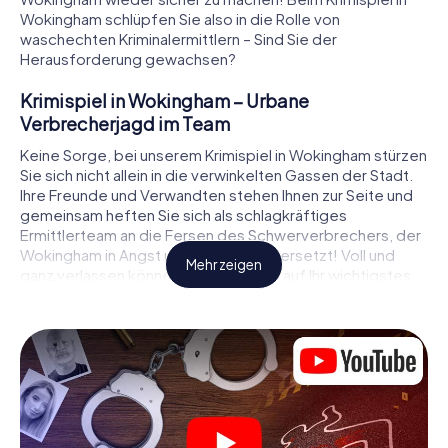
Wokingham schlüpfen Sie also in die Rolle von
waschechten Kriminalermittlern – Sind Sie der
Herausforderung gewachsen?
Krimispiel in Wokingham – Urbane
Verbrecherjagd im Team
Keine Sorge, bei unserem Krimispiel in Wokingham stürzen
Sie sich nicht allein in die verwinkelten Gassen der Stadt.
Ihre Freunde und Verwandten stehen Ihnen zur Seite und
gemeinsam heften Sie sich als schlagkräftiges
Ermittlerteam an die Fersen des Schwerverbrechers, der
Wokingham in Angst und Schrecken versetzt! Voll und
Mehr zeigen
ganz verlassen können Sie sich dabei auf Ihr wichtigstes
Ermittlerutensil, Ihr Smartphone. Mittels GPS-Navigation
leitet es Sie auf Ihrer Spurensuche zum Tatort, zu
zahlreichen Schauplätzen in Wokingham, die mit der Tat in
Verbindung stehen, und schließlich zum Mörder. An jedem
Ort knacken Sie knifflige Rätsel und kommen so Stück für
Stück der Lösung des Falls immer näher. Anders als bei
einem klassischen Krimi Dinner in Wokingham bestimmen
also Sie das Geschehen, bewegen sich an der frischen