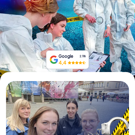
Tickets buchen
Gutscheine bestellen
Google
2.118
4,4