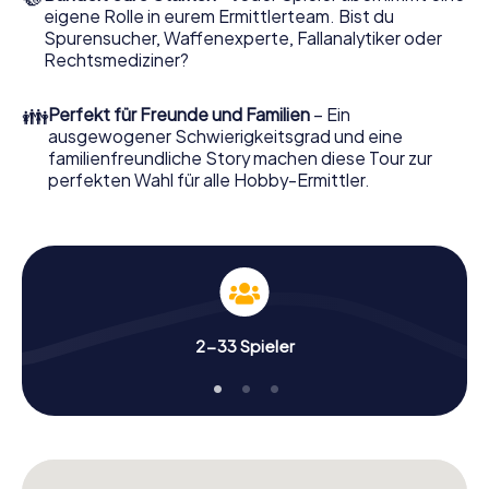
eigene Rolle in eurem Ermittlerteam. Bist du
Nun fehlt Ihnen nur noch eine Kleinigkeit, um mit Ihren
Spurensucher, Waffenexperte, Fallanalytiker oder
Ermittlungen in Wokingham zu starten: Ihr Ticketcode!
Rechtsmediziner?
Ordern Sie ihn mit wenigen Klicks in unserem Ticketshop,
schon in wenigen Minuten finden Sie ihn in Ihrem eMail-
👪
Perfekt für Freunde und Familien
– Ein
Postfach. Jetzt starten Sie Ihren Online-Browser, geben
ausgewogener Schwierigkeitsgrad und eine
Ihren Code ein – und sind startklar!
familienfreundliche Story machen diese Tour zur
perfekten Wahl für alle Hobby-Ermittler.
Worauf warten Sie noch? Wokingham zählt auf Sie!
2-33 Spieler