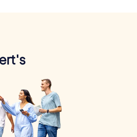
ert's