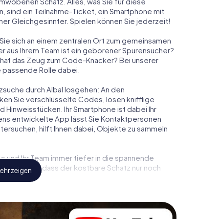
mwobenen Schatz. Alles, was Sie für diese
, sind ein Teilnahme-Ticket, ein Smartphone mit
r Gleichgesinnter. Spielen können Sie jederzeit!
en Sie sich an einem zentralen Ort zum gemeinsamen
 Wer aus Ihrem Team ist ein geborener Spurensucher?
 hat das Zeug zum Code-Knacker? Bei unserer
ie passende Rolle dabei.
atzsuche durch Albal losgehen: An den
ken Sie verschlüsselte Codes, lösen knifflige
Hinweisstücken. Ihr Smartphone ist dabei Ihr
ens entwickelte App lässt Sie Kontaktpersonen
tersuchen, hilft Ihnen dabei, Objekte zu sammeln
ie und Ihr Team immer tiefer in die spannende
feststellen, dass der kostbare Schatz nur noch
ehr zeigen