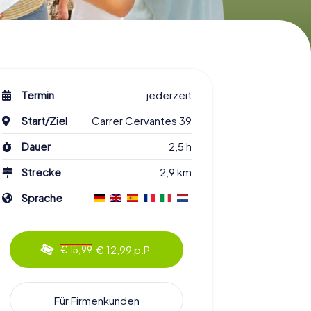
Termin
jederzeit
Start/Ziel
Carrer Cervantes 39
Dauer
2,5 h
Strecke
2,9 km
Sprache
€ 12,99 p.P.
€ 15,99
Für Firmenkunden