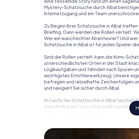
eine fesselnde Story rund um einen sagenu
Mystery-Schatzsuche durch Albal benötigen
Internetzugang und ein Team unerschrockene
Zu Beginn Ihrer Schatzsuche in Albal treff
Briefing. Dann werden die Rollen verteilt.
Wer ein waschechter Abenteurer? Und wer
Schatzsuche in Albal ist für jeden Spieler d
Sind die Rollen verteilt, kann die Krimi-Sch
unterschiedlichsten Orten in der Stadt knac
Logikaufgaben und fahnden nach Spuren und 
wichtigstes Ermittlerwerkzeug: Unsere eig
befragen und rätselhafte Zeichenfolgen un
und navigiert Sie sicher durch Albal.
Im Laufe der Schatzsuche in Albal tauchen S
Geschichte ein, und schon bald werden Sie 
M
wenige Schritte entfernt ist.