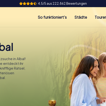
4,5/5 aus 222.862 Bewertungen
So funktioniert's
Städte
Toure
bal
suche in Albal!
ie entdeckt ihr
nifflige Rätsel,
teriösen
bal.