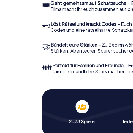
👑
Geht gemeinsam auf Schatzsuche
– 
Films macht ihr euch zusammen auf di
🗝
Löst Rätsel und knackt Codes
– Euch 
Codes und eine rätselhafte Schatzka
🤝
Bündelt eure Stärken
– Zu Beginn wähl
Stärken. Abenteurer, Spurensucher ode
👪
Perfekt für Familien und Freunde
– Ei
familienfreundliche Story machen dies
2-33 Spieler
Jeder