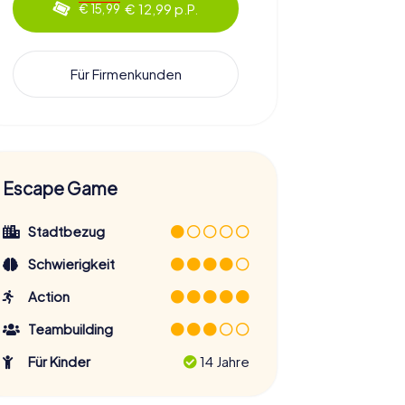
€ 12,99 p.P.
€ 15,99
Für Firmenkunden
Escape Game
Stadtbezug
Schwierigkeit
Action
Teambuilding
Für Kinder
14 Jahre