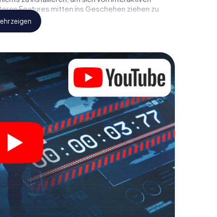
iteren Features mitten ins Geschehen ziehen zu
ehr zeigen
eindliche Spione ab und bringen Sie
iesem Escape Game in Bad Königshofen i. Grabfeld
gewaschen sein, um die Bösewichte aufzuhalten. Im
e jedoch nicht zu stillen Helden: Sie verewigen
önigshofen i. Grabfeld und erhalten Zugang zu Ihrer
tyHunt Escape Game macht Bad Königshofen i.
spielplatz. Holen Sie sich Ihre Tickets in die Welt
ndeln Sie Bad Königshofen i. Grabfeld in einen