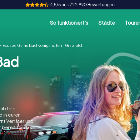
4,5/5 aus 222.990 Bewertungen
So funktioniert's
Städte
Toure
Escape Game Bad Königshofen i. Grabfeld
Bad
rabfeld
d in euren
arnt Verräter und
 bereit für das