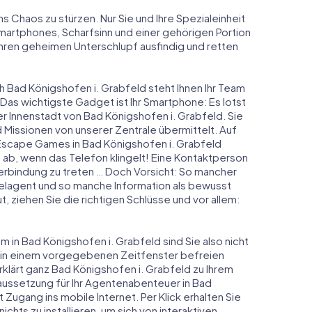
ns Chaos zu stürzen. Nur Sie und Ihre Spezialeinheit
Smartphones, Scharfsinn und einer gehörigen Portion
 ihren geheimen Unterschlupf ausfindig und retten
h Bad Königshofen i. Grabfeld steht Ihnen Ihr Team
 Das wichtigste Gadget ist Ihr Smartphone: Es lotst
er Innenstadt von Bad Königshofen i. Grabfeld. Sie
issionen von unserer Zentrale übermittelt. Auf
Escape Games in Bad Königshofen i. Grabfeld
ab, wenn das Telefon klingelt! Eine Kontaktperson
Verbindung zu treten … Doch Vorsicht: So mancher
elagent und so manche Information als bewusst
t, ziehen Sie die richtigen Schlüsse und vor allem:
 in Bad Königshofen i. Grabfeld sind Sie also nicht
ch in einem vorgegebenen Zeitfenster befreien
lärt ganz Bad Königshofen i. Grabfeld zu Ihrem
aussetzung für Ihr Agentenabenteuer in Bad
Zugang ins mobile Internet. Per Klick erhalten Sie
hts zu installieren, um sich von interaktiven