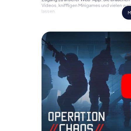
Videos, kniffligen Minigames und vielen we
lassen.
M
Arbeiten Sie im Team zusammen, hören Sie f
Verbindungspersonen auf Ihre Seite. Bei d
müssen Sie und Ihr Team mit allen Wassern 
Gegensatz zu James Bond und Co. werden Si
sich mit Ihrem Team im Highscore von Bad K
ganz persönlichen Bildergalerie. Das myCi
Grabfeld zu Ihrem ganz persönlichen Erlebnis
der Spionage und Geheimagenten und verwa
Outdoor Escape Room!