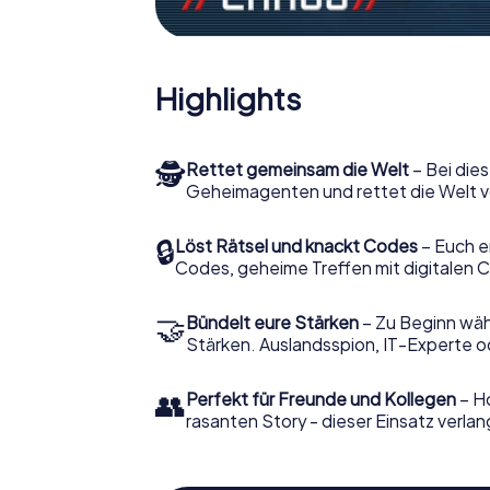
Highlights
🕵
Rettet gemeinsam die Welt
– Bei dies
Geheimagenten und rettet die Welt v
🔒
Löst Rätsel und knackt Codes
– Euch e
Codes, geheime Treffen mit digitalen C
🤝
Bündelt eure Stärken
– Zu Beginn wähl
Stärken. Auslandsspion, IT-Experte od
👥
Perfekt für Freunde und Kollegen
– Ho
rasanten Story - dieser Einsatz verlan