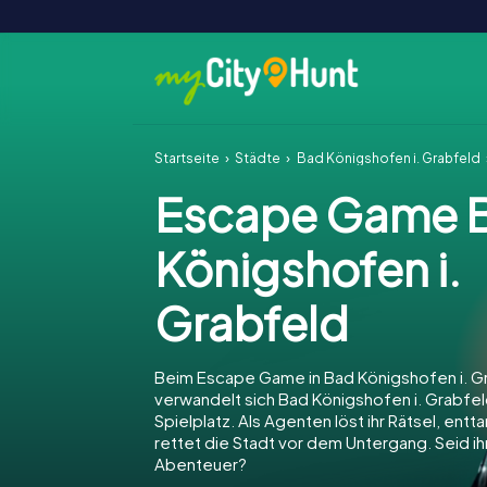
Startseite
Städte
Bad Königshofen i. Grabfeld
Escape Game 
Königshofen i.
Grabfeld
Beim Escape Game in Bad Königshofen i. G
verwandelt sich Bad Königshofen i. Grabfel
Spielplatz. Als Agenten löst ihr Rätsel, entt
rettet die Stadt vor dem Untergang. Seid ihr
Abenteuer?