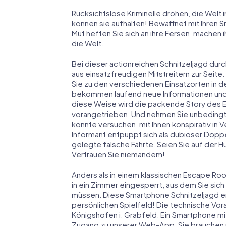
Rücksichtslose Kriminelle drohen, die Welt i
können sie aufhalten! Bewaffnet mit Ihren 
Mut heften Sie sich an ihre Fersen, machen
die Welt.
Bei dieser actionreichen Schnitzeljagd durc
aus einsatzfreudigen Mitstreitern zur Seite.
Sie zu den verschiedenen Einsatzorten in d
bekommen laufend neue Informationen und M
diese Weise wird die packende Story des 
vorangetrieben. Und nehmen Sie unbedingt 
könnte versuchen, mit Ihnen konspirativ in 
Informant entpuppt sich als dubioser Dopp
gelegte falsche Fährte. Seien Sie auf der Hu
Vertrauen Sie niemandem!
Anders als in einem klassischen Escape Room
in ein Zimmer eingesperrt, aus dem Sie si
müssen. Diese Smartphone Schnitzeljagd erk
persönlichen Spielfeld! Die technische Vor
Königshofen i. Grabfeld: Ein Smartphone mit 
Zugang zu unserer Web-App. Sie brauchen nic