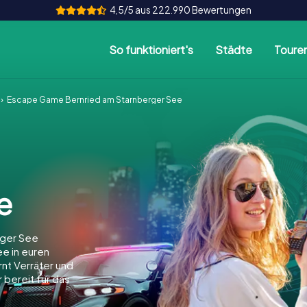
4,5/5 aus 222.990 Bewertungen
So funktioniert's
Städte
Toure
Escape Game Bernried am Starnberger See
e
rger See
e in euren
arnt Verräter und
 bereit für das