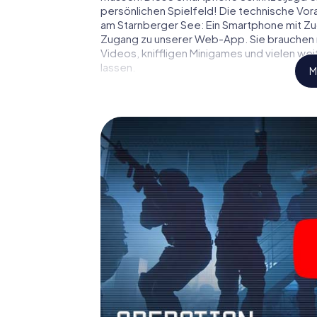
persönlichen Spielfeld! Die technische Vor
am Starnberger See: Ein Smartphone mit Zuga
Zugang zu unserer Web-App. Sie brauchen nic
Videos, kniffligen Minigames und vielen we
lassen.
M
Arbeiten Sie im Team zusammen, hören Sie f
Verbindungspersonen auf Ihre Seite. Bei 
See müssen Sie und Ihr Team mit allen Was
aufzuhalten. Im Gegensatz zu James Bond un
Sie verewigen sich mit Ihrem Team im High
Zugang zu Ihrer ganz persönlichen Bilderg
am Starnberger See zu Ihrem ganz persönliche
die Welt der Spionage und Geheimagenten 
in einen Outdoor Escape Room!