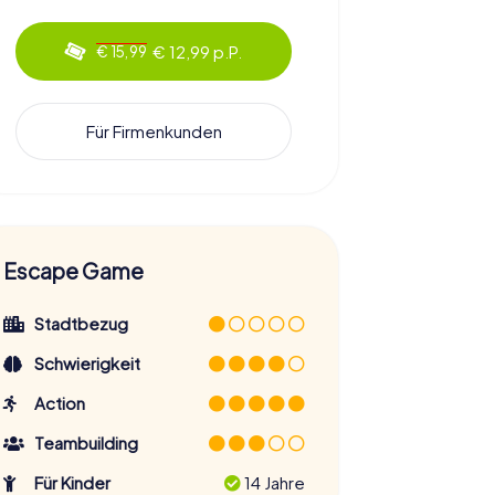
€ 12,99 p.P.
€ 15,99
Für Firmenkunden
Escape Game
Stadtbezug
Schwierigkeit
Action
Teambuilding
Für Kinder
14 Jahre