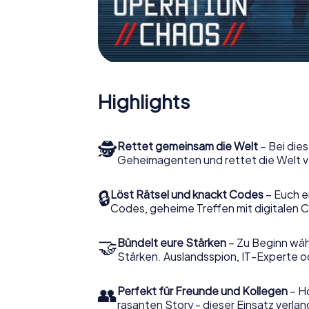
Highlights
🕵
Rettet gemeinsam die Welt
– Bei dies
Geheimagenten und rettet die Welt v
🔒
Löst Rätsel und knackt Codes
– Euch e
Codes, geheime Treffen mit digitalen C
🤝
Bündelt eure Stärken
– Zu Beginn wähl
Stärken. Auslandsspion, IT-Experte od
👥
Perfekt für Freunde und Kollegen
– Ho
rasanten Story - dieser Einsatz verlan