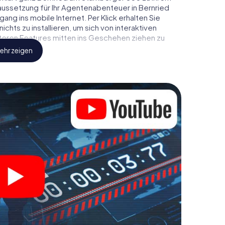
aussetzung für Ihr Agentenabenteuer in Bernried
ng ins mobile Internet. Per Klick erhalten Sie
hts zu installieren, um sich von interaktiven
iteren Features mitten ins Geschehen ziehen zu
ehr zeigen
eindliche Spione ab und bringen Sie
diesem Escape Game in Bernried am Starnberger
sern gewaschen sein, um die Bösewichte
d Co. werden Sie jedoch nicht zu stillen Helden:
score von Bernried am Starnberger See und erhalten
alerie. Das myCityHunt Escape Game macht Bernried
n Erlebnisspielplatz. Holen Sie sich Ihre Tickets in
und verwandeln Sie Bernried am Starnberger See