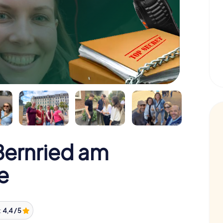
ernried am
e
:
4,4 / 5