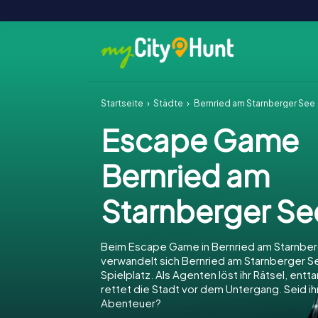
Startseite
Städte
Bernried am Starnberger See
Escape Game
Bernried am
Starnberger Se
Beim Escape Game in Bernried am Starnbe
verwandelt sich Bernried am Starnberger Se
Spielplatz. Als Agenten löst ihr Rätsel, entt
rettet die Stadt vor dem Untergang. Seid ihr
Abenteuer?