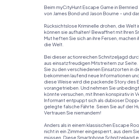
Beim myCityHunt Escape Game in Bernried a
von James Bond und Jason Bourne – und das
Rücksichtslose Kriminelle drohen, die Welt i
können sie aufhalten! Bewaffnet mit Ihren 
Mut heften Sie sich an ihre Fersen, machen
die Welt.
Bei dieser actionreichen Schnitzeljagd dur
aus einsatzfreudigen Mitstreitern zur Seite.
Sie zu den verschiedenen Einsatzorten in d
bekommen laufend neue Informationen und M
diese Weise wird die packende Story des 
vorangetrieben. Und nehmen Sie unbedingt 
könnte versuchen, mit Ihnen konspirativ in 
Informant entpuppt sich als dubioser Dopp
gelegte falsche Fährte. Seien Sie auf der Hu
Vertrauen Sie niemandem!
Anders als in einem klassischen Escape Roo
nicht in ein Zimmer eingesperrt, aus dem S
müssen. Diese Smartphone Schnitzeljagd er