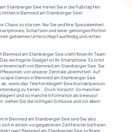
m Starnberger See treten Sie in die Fußstapfen
 mitten in Bernried am Starnberger See!
ns Chaos zu stürzen. Nur Sie und Ihre Spezialeinheit
Smartphones, Scharfsinn und einer gehörigen Portion
 ihren geheimen Unterschlupf ausfindig und retten
ch Bernried am Starnberger See steht Ihnen Ihr Team
 Das wichtigste Gadget ist Ihr Smartphone: Es lotst
er Innenstadt von Bernried am Starnberger See. Sie
issionen von unserer Zentrale übermittelt. Auf
Escape Games in Bernried am Starnberger See
ab, wenn das Telefon klingelt! Eine Kontaktperson
Verbindung zu treten … Doch Vorsicht: So mancher
elagent und so manche Information als bewusst
t, ziehen Sie die richtigen Schlüsse und vor allem:
m in Bernried am Starnberger See sind Sie also
ie sich in einem vorgegebenen Zeitfenster befreien
klärt ganz Bernried am Starnberger See zu Ihrem