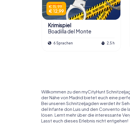
€ 15,99
€ 12,99
Krimispiel
Boadilla del Monte
6 Sprachen
2,5 h
Willkommen zu den myCityHunt Schnitzeljagd
der Nähe von Madrid bietet euch eine perf
Bei unseren Schnitzeljagden werdet ihr Se
del Infante don Luis und den Convento de 
lösen. Lernt mehr über die interessante Ve
Lasst euch dieses Erlebnis nicht entgehen!