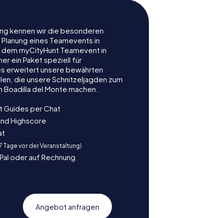
rung kennen wir die besonderen
r Planung eines Teamevents in
it dem myCityHunt Teamevent in
er ein Paket speziell für
es erweitert unsere bewährten
len, die unsere Schnitzeljagden zum
n Boadilla del Monte machen.
t Guides per Chat
und Highscore
at
 7 Tage vor der Veranstaltung)
yPal oder auf Rechnung
Angebot anfragen