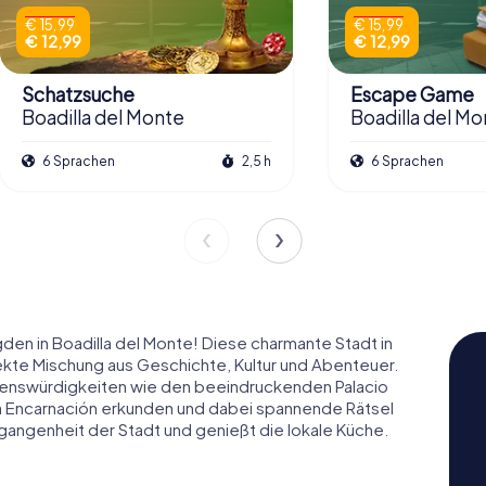
€ 15,99
€ 15,99
€ 12,99
€ 12,99
Schatzsuche
Escape Game
Boadilla del Monte
Boadilla del Mo
6 Sprachen
2,5 h
6 Sprachen
en in Boadilla del Monte! Diese charmante Stadt in
ekte Mischung aus Geschichte, Kultur und Abenteuer.
henswürdigkeiten wie den beeindruckenden Palacio
la Encarnación erkunden und dabei spannende Rätsel
rgangenheit der Stadt und genießt die lokale Küche.