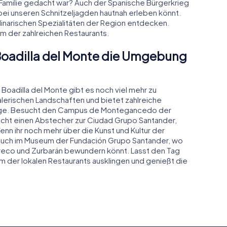
e Familie gedacht war? Auch der Spanische Bürgerkrieg
r bei unseren Schnitzeljagden hautnah erleben könnt.
linarischen Spezialitäten der Region entdecken.
em der zahlreichen Restaurants.
 Boadilla del Monte die Umgebung
Boadilla del Monte gibt es noch viel mehr zu
alerischen Landschaften und bietet zahlreiche
lüge. Besucht den Campus de Montegancedo der
acht einen Abstecher zur Ciudad Grupo Santander,
n ihr noch mehr über die Kunst und Kultur der
esuch im Museum der Fundación Grupo Santander, wo
Greco und Zurbarán bewundern könnt. Lasst den Tag
 der lokalen Restaurants ausklingen und genießt die