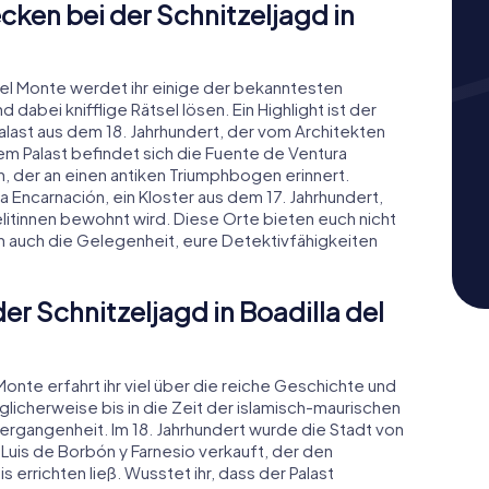
ken bei der Schnitzeljagd in
del Monte werdet ihr einige der bekanntesten
abei knifflige Rätsel lösen. Ein Highlight ist der
 Palast aus dem 18. Jahrhundert, der vom Architekten
m Palast befindet sich die Fuente de Ventura
n, der an einen antiken Triumphbogen erinnert.
 Encarnación, ein Kloster aus dem 17. Jahrhundert,
itinnen bewohnt wird. Diese Orte bieten euch nicht
rn auch die Gelegenheit, eure Detektivfähigkeiten
er Schnitzeljagd in Boadilla del
Monte erfahrt ihr viel über die reiche Geschichte und
glicherweise bis in die Zeit der islamisch-maurischen
rgangenheit. Im 18. Jahrhundert wurde die Stadt von
Luis de Borbón y Farnesio verkauft, der den
 errichten ließ. Wusstet ihr, dass der Palast