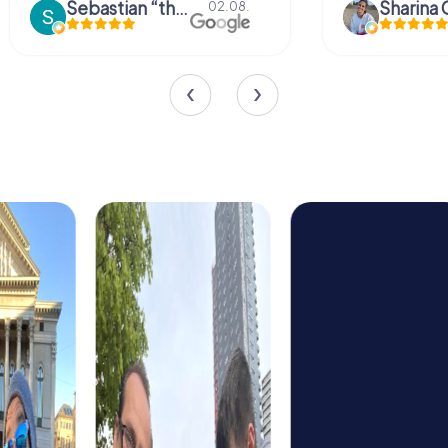
Sebastian “the sleeping Boxer Dog” Röhner
Sharina 
02.08.