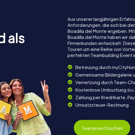
Aus unserer langjährigen Erfah
Anforderungen, die sich bei de
Boadilla del Monte ergeben. M
d als
Boadilla del Monte haben wir dah
Firmenkunden entwickelt. Dies
Touren um eine Reihe von Vortei
perfekten Teambuilding Event i
Betreuung durch myCityHun
Gemeinsame Bildergalerie 
Vernetzung durch Team-Ch
Kostenlose Umbuchung
(bis
Zahlung per Kreditkarte, Pa
Umsatzsteuer-Rechnung
Teamevent buchen