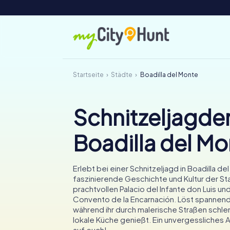
Startseite
Städte
Boadilla del Monte
Schnitzeljagden
Boadilla del Mo
Erlebt bei einer Schnitzeljagd in Boadilla de
faszinierende Geschichte und Kultur der St
prachtvollen Palacio del Infante don Luis un
Convento de la Encarnación. Löst spannend
während ihr durch malerische Straßen schle
lokale Küche genießt. Ein unvergessliches
auf euch!