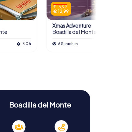
€ 15,99
€ 12,99
Xmas Adventure
nte
Boadilla del Monte
3,0 h
6 Sprachen
2,5 h
Boadilla del Monte