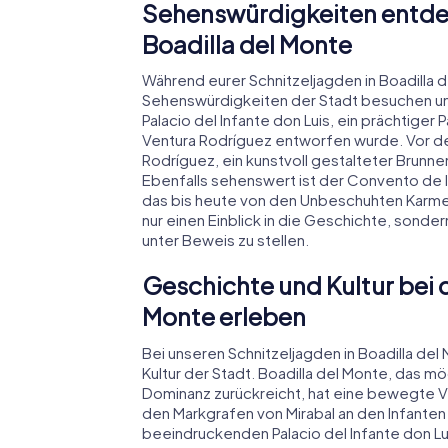
Sehenswürdigkeiten entdec
Boadilla del Monte
Während eurer Schnitzeljagden in Boadilla 
Sehenswürdigkeiten der Stadt besuchen und d
Palacio del Infante don Luis, ein prächtiger
Ventura Rodríguez entworfen wurde. Vor de
Rodríguez, ein kunstvoll gestalteter Brunne
Ebenfalls sehenswert ist der Convento de la
das bis heute von den Unbeschuhten Karmel
nur einen Einblick in die Geschichte, sonde
unter Beweis zu stellen.
Geschichte und Kultur bei d
Monte erleben
Bei unseren Schnitzeljagden in Boadilla del 
Kultur der Stadt. Boadilla del Monte, das mö
Dominanz zurückreicht, hat eine bewegte Ve
den Markgrafen von Mirabal an den Infanten 
beeindruckenden Palacio del Infante don Luis