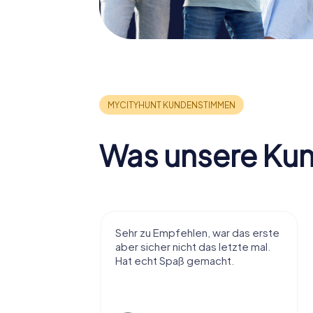
Was unsere Ku
r viel Spaß
Sehr zu Empfehlen, war das erste
t die Stadt
aber sicher nicht das letzte mal.
ißt als
Hat echt Spaß gemacht.
en.