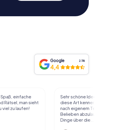
Google
2.118
4,4
l Spaß, einfache
Sehr schöne Idee die Stadt auf
 Rätsel, man sieht
diese Art kennenzulernen. Alles
 viel zu laufen!
nach eigenem Tempo und
Belieben abzulaufen und dabei
Dinge über die...