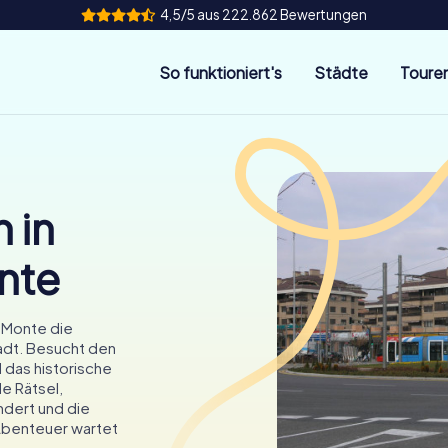
4,5/5 aus 222.862 Bewertungen
So funktioniert's
Städte
Toure
 in
nte
l Monte die
adt. Besucht den
d das historische
e Rätsel,
ndert und die
 Abenteuer wartet