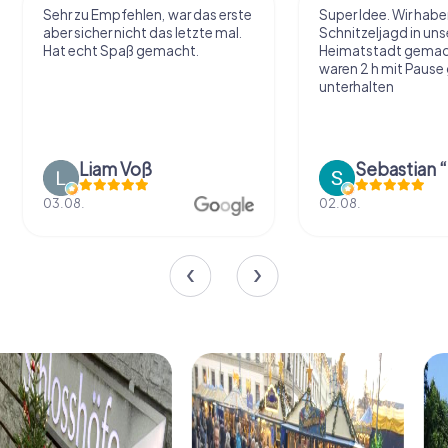
Sehr zu Empfehlen, war das erste
Super Idee. Wir habe
aber sicher nicht das letzte mal.
Schnitzeljagd in uns
Hat echt Spaß gemacht.
Heimatstadt gemac
waren 2 h mit Pause
unterhalten
Liam Voß
03.08.
02.08.