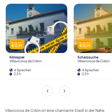
€ 15,99
€ 15,99
€ 12,99
€ 12,99
Krimispiel
Schatzsuche
Villaviciosa de Odón
Villaviciosa de Odón
6 Sprachen
6 Sprachen
2,5 h
2,5 h
Villaviciosa de Odón ist eine charmante Stadt in der Nähe