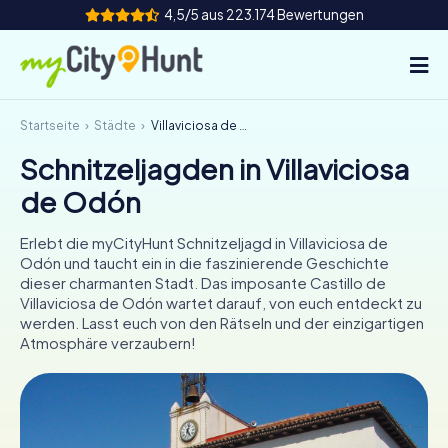
4,5/5 aus 223.174 Bewertungen
Startseite
Städte
Villaviciosa de Odón
So funktioniert's
Schnitzeljagden in Villaviciosa
Städte
de Odón
Touren
Erlebt die myCityHunt Schnitzeljagd in Villaviciosa de
Odón und taucht ein in die faszinierende Geschichte
Teamevent
dieser charmanten Stadt. Das imposante Castillo de
Villaviciosa de Odón wartet darauf, von euch entdeckt zu
Tickets
werden. Lasst euch von den Rätseln und der einzigartigen
Atmosphäre verzaubern!
INT
AT
CH
DE
ES
FR
UK
IE
IT
NL