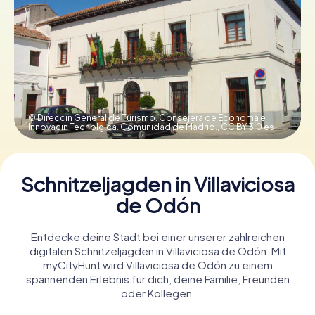
Tickets buchen
Gutscheine bestellen
© Direccin General de Turismo. Consejera de Economa e
Innovacin Tecnolgica. Comunidad de Madrid.,
CC BY 3.0 es
Schnitzeljagden in Villaviciosa
de Odón
Entdecke deine Stadt bei einer unserer zahlreichen
digitalen Schnitzeljagden in Villaviciosa de Odón. Mit
myCityHunt wird Villaviciosa de Odón zu einem
spannenden Erlebnis für dich, deine Familie, Freunden
oder Kollegen.