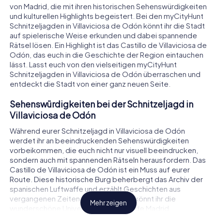
von Madrid, die mit ihren historischen Sehenswürdigkeiten
und kulturellen Highlights begeistert. Bei den myCityHunt
Schnitzeljagden in Villaviciosa de Odón könnt ihr die Stadt
auf spielerische Weise erkunden und dabei spannende
Rätsel lösen. Ein Highlight ist das Castillo de Villaviciosa de
Odón, das euch in die Geschichte der Region eintauchen
lässt. Lasst euch von den vielseitigen myCityHunt
Schnitzeljagden in Villaviciosa de Odón überraschen und
entdeckt die Stadt von einer ganz neuen Seite.
Sehenswürdigkeiten bei der Schnitzeljagd in
Villaviciosa de Odón
Während eurer Schnitzeljagd in Villaviciosa de Odón
werdet ihr an beeindruckenden Sehenswürdigkeiten
vorbeikommen, die euch nicht nur visuell beeindrucken,
sondern auch mit spannenden Rätseln herausfordern. Das
Castillo de Villaviciosa de Odón ist ein Muss auf eurer
Route. Diese historische Burg beherbergt das Archiv der
spanischen Luftwaffe und erzählt Geschichten aus
vergangenen Zeiten. Darüber hinaus könnt ihr die
Mehr zeigen
wunderschöne Universidad Europea de Madrid