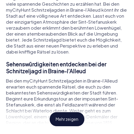
viele spannende Geschichten zu erzählen hat. Bei den
myCityHunt Schnitzeljagden in Braine-l’Alleud könnt ihr die
Stadt auf eine völlig neue Art entdecken. Lasst euch von
der einzigartigen Atmosphäre der Sint-Stefanuskerk
verzaubern oder erklimmt den berühmten Löwenhügel,
der einen atemberaubenden Blick auf die Umgebung
bietet. Jede Schnitzeljagd bietet euch die Möglichkeit,
die Stadt aus einer neuen Perspektive zu erleben und
dabei knifflige Rätsel zu lösen.
Sehenswürdigkeiten entdecken bei der
Schnitzeljagd in Braine-l’Alleud
Bei den myCityHunt Schnitzeljagden in Braine-l’Alleud
erwarten euch spannende Rätsel, die euch zu den
bekanntesten Sehenswürdigkeiten der Stadt führen.
Beginnt eure Erkundungstour an der imposanten Sint-
Stefanuskerk, die einst als Feldlazarett während der
Schlacht bei Waterloo diente. Weiter geht es zum
Löwenhügel, einem der markantesten Denkmäler der
Mehr zeigen
Region, der an die historischen Ereignisse von 1815
erinnert. Auch das charmante Zentrum von Braine-l’Alleud