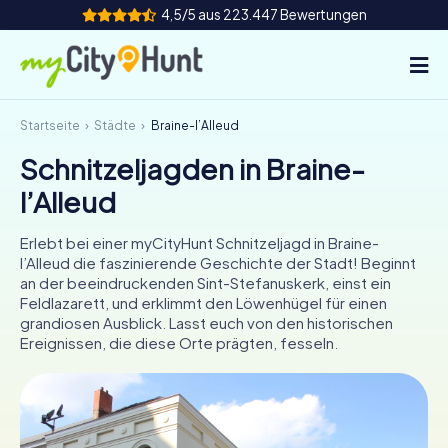
4,5/5 aus 223.447 Bewertungen
Startseite
Städte
Braine-l’Alleud
So funktioniert's
Schnitzeljagden in Braine-
Städte
l’Alleud
Touren
Erlebt bei einer myCityHunt Schnitzeljagd in Braine-
l’Alleud die faszinierende Geschichte der Stadt! Beginnt
Teamevent
an der beeindruckenden Sint-Stefanuskerk, einst ein
Feldlazarett, und erklimmt den Löwenhügel für einen
Tickets
grandiosen Ausblick. Lasst euch von den historischen
Ereignissen, die diese Orte prägten, fesseln.
INT
AT
CH
DE
ES
FR
UK
IE
IT
NL