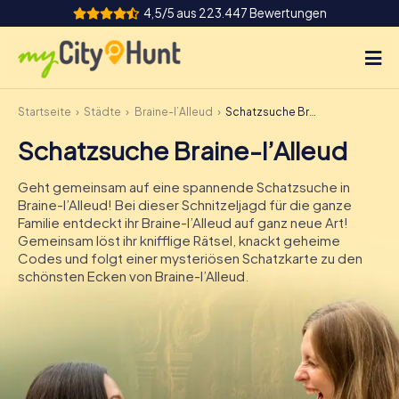
4,5/5 aus 223.447 Bewertungen
Startseite
Städte
Braine-l’Alleud
Schatzsuche Braine-l’Alleud
So funktioniert's
Schatzsuche Braine-l’Alleud
Städte
Geht gemeinsam auf eine spannende Schatzsuche in
Touren
Braine-l’Alleud! Bei dieser Schnitzeljagd für die ganze
Familie entdeckt ihr Braine-l’Alleud auf ganz neue Art!
Gemeinsam löst ihr knifflige Rätsel, knackt geheime
Teamevent
Codes und folgt einer mysteriösen Schatzkarte zu den
schönsten Ecken von Braine-l’Alleud.
Tickets
INT
AT
CH
DE
ES
FR
UK
IE
IT
NL