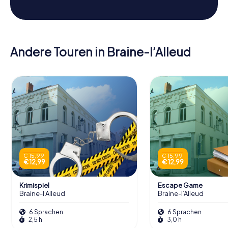
Andere Touren in Braine-l’Alleud
€ 15,99
€ 15,99
€ 12,99
€ 12,99
Krimispiel
Escape Game
Braine-l’Alleud
Braine-l’Alleud
6 Sprachen
6 Sprachen
2,5 h
3,0 h