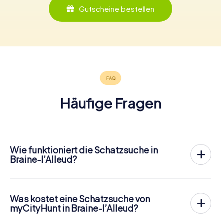
Gutscheine bestellen
Häufige Fragen
Wie funktioniert die Schatzsuche in
Braine-l’Alleud?
Bei myCityHunt wird Braine-l’Alleud zu eurem Spielfeld!
Alles, was ihr für den
Ablauf der Schnitzjagd
benötigt, ist
ein Ticketcode und ein internetfähiges Handy.
Was kostet eine Schatzsuche von
Am gewünschten Termin versammelst du dein Team im
myCityHunt in Braine-l’Alleud?
Stadtzentrum von Braine-l’Alleud. Dann geht es los: Dein
Der Preis für eine myCityHunt Schatzsuche in Braine-