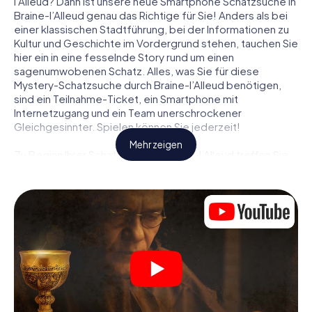
l’Alleud? Dann ist unsere neue Smartphone Schatzsuche in
Braine-l’Alleud genau das Richtige für Sie! Anders als bei
einer klassischen Stadtführung, bei der Informationen zu
Kultur und Geschichte im Vordergrund stehen, tauchen Sie
hier ein in eine fesselnde Story rund um einen
sagenumwobenen Schatz. Alles, was Sie für diese
Mystery-Schatzsuche durch Braine-l’Alleud benötigen,
sind ein Teilnahme-Ticket, ein Smartphone mit
Internetzugang und ein Team unerschrockener
Gleichgesinnter. Spielen können Sie jederzeit!
Mehr zeigen
Zu Beginn Ihrer Schatzsuche in Braine-l’Alleud treffen Sie
sich an einem zentralen Ort zum gemeinsamen Briefing.
Dann werden die Rollen verteilt. Wer aus Ihrem Team ist
ein geborener Spurensucher? Wer ein waschechter
Abenteurer? Und wer hat das Zeug zum Code-Knacker?
Bei unserer Schatzsuche in Braine-l’Alleud ist für jeden
Spieler die passende Rolle dabei.
Sind die Rollen verteilt, kann die Krimi-Schatzsuche durch
Braine-l’Alleud losgehen: An den unterschiedlichsten
Orten in der Stadt knacken Sie verschlüsselte Codes,
lösen knifflige Logikaufgaben und fahnden nach Spuren