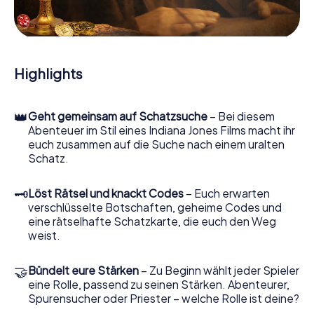
und Hinweisstücken. Ihr Smartphone ist dabei Ihr
wichtigstes Ermittlerwerkzeug: Unsere eigens
entwickelte App lässt Sie Kontaktpersonen befragen und
rätselhafte Zeichenfolgen untersuchen, hilft Ihnen dabei,
Objekte zu sammeln und navigiert Sie sicher durch Braine-
Highlights
l’Alleud.
Im Laufe der Schatzsuche in Braine-l’Alleud tauchen Sie
👑
Geht gemeinsam auf Schatzsuche
– Bei diesem
und Ihr Team immer tiefer in die spannende Geschichte
Abenteuer im Stil eines Indiana Jones Films macht ihr
ein, und schon bald werden Sie feststellen, dass der
euch zusammen auf die Suche nach einem uralten
kostbare Schatz nur noch wenige Schritte entfernt ist.
Schatz.
🗝
Löst Rätsel und knackt Codes
– Euch erwarten
verschlüsselte Botschaften, geheime Codes und
eine rätselhafte Schatzkarte, die euch den Weg
weist.
🤝
Bündelt eure Stärken
– Zu Beginn wählt jeder Spieler
eine Rolle, passend zu seinen Stärken. Abenteurer,
Spurensucher oder Priester – welche Rolle ist deine?