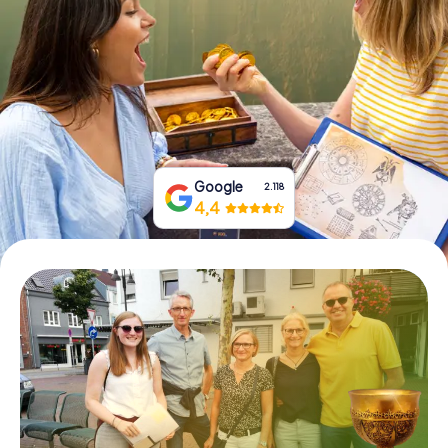
Tickets buchen
Gutscheine bestellen
Google
2.118
4,4