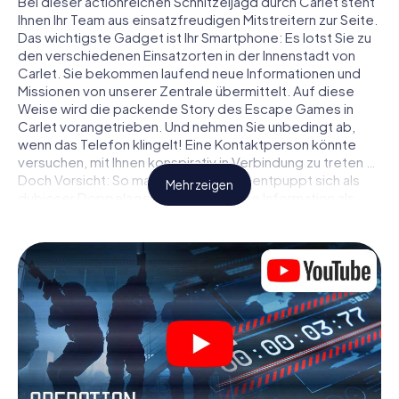
Bei dieser actionreichen Schnitzeljagd durch Carlet steht
Ihnen Ihr Team aus einsatzfreudigen Mitstreitern zur Seite.
Das wichtigste Gadget ist Ihr Smartphone: Es lotst Sie zu
den verschiedenen Einsatzorten in der Innenstadt von
Carlet. Sie bekommen laufend neue Informationen und
Missionen von unserer Zentrale übermittelt. Auf diese
Weise wird die packende Story des Escape Games in
Carlet vorangetrieben. Und nehmen Sie unbedingt ab,
wenn das Telefon klingelt! Eine Kontaktperson könnte
versuchen, mit Ihnen konspirativ in Verbindung zu treten …
Doch Vorsicht: So mancher Informant entpuppt sich als
Mehr zeigen
dubioser Doppelagent und so manche Information als
bewusst gelegte falsche Fährte. Seien Sie auf der Hut,
ziehen Sie die richtigen Schlüsse und vor allem: Vertrauen
Sie niemandem!
Anders als in einem klassischen Escape Room in Carlet
sind Sie also nicht in ein Zimmer eingesperrt, aus dem Sie
sich in einem vorgegebenen Zeitfenster befreien
müssen. Diese Smartphone Schnitzeljagd erklärt ganz
Carlet zu Ihrem persönlichen Spielfeld! Die technische
Voraussetzung für Ihr Agentenabenteuer in Carlet: Ein
Smartphone mit Zugang ins mobile Internet. Per Klick