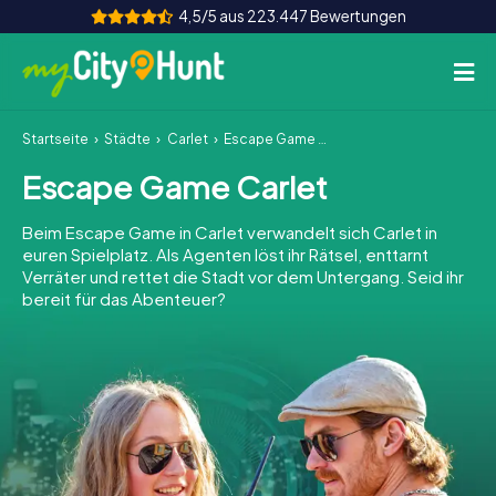
4,5/5 aus 223.447 Bewertungen
Startseite
Städte
Carlet
Escape Game Carlet
So funktioniert's
Escape Game Carlet
Städte
Beim Escape Game in Carlet verwandelt sich Carlet in
Touren
euren Spielplatz. Als Agenten löst ihr Rätsel, enttarnt
Verräter und rettet die Stadt vor dem Untergang. Seid ihr
bereit für das Abenteuer?
Teamevent
Tickets
INT
AT
CH
DE
ES
FR
UK
IE
IT
NL