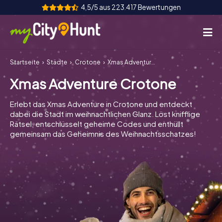
4,5/5 aus 223.417 Bewertungen
Startseite
Städte
Crotone
Xmas Adventure Crotone
So funktioniert's
Xmas Adventure Crotone
Städte
Erlebt das Xmas Adventure in Crotone und entdeckt
Touren
dabei die Stadt im weihnachtlichen Glanz. Löst knifflige
Rätsel, entschlüsselt geheime Codes und enthüllt
gemeinsam das Geheimnis des Weihnachtsschatzes!
Teamevent
Tickets
INT
AT
CH
DE
ES
FR
UK
IE
IT
NL