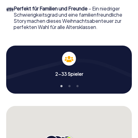
perfekten Weihnachtsfeier in Crotone erwartet: Spaß,
👪
Perfekt für Familien und Freunde
– Ein niedriger
Teambuilding und eine stimmungsvolle
Schwierigkeitsgrad und eine familienfreundliche
Weihnachtsthematik. Gönnen Sie Ihren Kollegen also
Story machen dieses Weihnachtsabenteuer zur
einen unvergesslichen Ausklang des Jahres und planen Sie
perfekten Wahl für alle Altersklassen.
unser X-Mas Adventure als Programmpunkt Ihrer
Weihnachtsfeier in Crotone ein!
2-33 Spieler