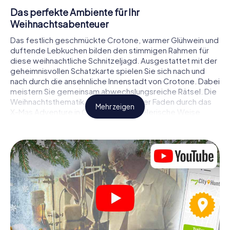
Das perfekte Ambiente für Ihr
Weihnachtsabenteuer
Das festlich geschmückte Crotone, warmer Glühwein und
duftende Lebkuchen bilden den stimmigen Rahmen für
diese weihnachtliche Schnitzeljagd. Ausgestattet mit der
geheimnisvollen Schatzkarte spielen Sie sich nach und
nach durch die ansehnliche Innenstadt von Crotone. Dabei
meistern Sie gemeinsam abwechslungsreiche Rätsel. Die
Weihnachtsthematik zieht sich als roter Faden durch das
Mehr zeigen
X-Mas Adventure in Crotone. Auf spielerische Weise
erfahren Sie faszinierende Anekdoten rund um das
nahende Weihnachtsfest. Wird es Ihnen gelingen, die
Hinweise richtig zu deuten und anderen Schatzsuchern
stets einen Schritt voraus zu sein?
Der Weihnachtsmarkt von Crotone als
Zwischenstopp
Stellen Sie ein kompetentes Team aus Freunden oder
Familienmitgliedern zusammen und begeben Sie sich
gemeinsam auf eine weihnachtliche Rätseltour durch