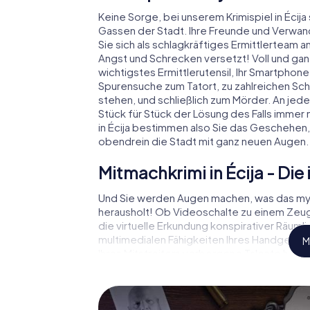
Keine Sorge, bei unserem Krimispiel in Écija s
Gassen der Stadt. Ihre Freunde und Verwan
Sie sich als schlagkräftiges Ermittlerteam 
Angst und Schrecken versetzt! Voll und ganz
wichtigstes Ermittlerutensil, Ihr Smartphone.
Spurensuche zum Tatort, zu zahlreichen Schau
stehen, und schließlich zum Mörder. An jed
Stück für Stück der Lösung des Falls immer n
in Écija bestimmen also Sie das Geschehen
obendrein die Stadt mit ganz neuen Augen.
Mitmachkrimi in Écija - Die 
Und Sie werden Augen machen, was das myCi
herausholt! Ob Videoschalte zu einem Ze
die virtuelle Erkundung konspirativer Räuml
multimedialen Fähigkeiten Ihres Handgeräts. 
M
Ihren Mitstreitern verborgene Talente hera
die Krimi-Stadtrallye durch Écija als Kriminal
bekommen herausfordernde Zusatzaufgaben 
Charakter entsprechen und dem Schlagwor
Bedeutung verleihen.