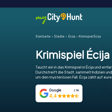
Startseite
Städte
Écija
Krimispiel Écija
Krimispiel Écija
Taucht ein in das Krimispiel in Écija und entla
Durchstreift die Stadt, sammelt Indizien und
um den mysteriösen Fall. Écija zählt auf eur
Google
2.118
4,4