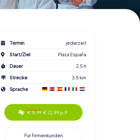
Termin
jederzeit
Start/Ziel
Plaza España
Dauer
2,5 h
Strecke
3,5 km
Sprache
€ 12,99 p.P.
€ 15,99
Für Firmenkunden