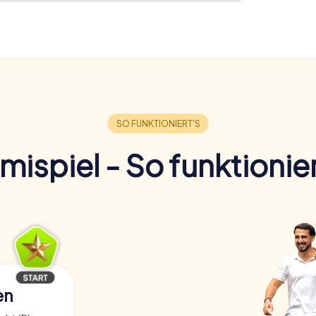
imispiel - So funktionier
en