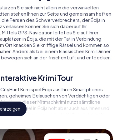
türzen Sie sich nicht allein in die verwinkelten
dten stehen Ihnen zur Seite und gemeinsam heften
an die Fersen des Schwerverbrechers, der Écija in
 verlassen können Sie sich dabei auf Ihr
 Mittels GPS-Navigation leitet es Sie auf Ihrer
plätzen in Écija, die mit der Tat in Verbindung
em Ort knacken Sie knifflige Rätsel und kommen so
äher. Anders als bei einem klassischen Krimi Dinner
, bewegen sich an der frischen Luft und entdecken
interaktive Krimi Tour
tyHunt Krimispiel Écija aus Ihren Smartphones
ugen, geheimes Belauschen von Verdächtigen oder
ichkeiten – dieser Mitmachkrimi nutzt sämtliche
Das Krimispiel in Écija holt aber auch aus Ihnen und
ehr zeigen
us! Sie schlüpfen in spannende Rollen und meistern
ist, Fallanalytiker oder Gerichtsmediziner. Sie
auf Ihre Handys gespielt, die Ihrem jeweiligem
t „Abwechslungsreichtum“ an ganz neue