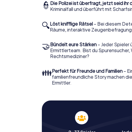
👮
Die Polizei ist überfragt, jetzt seid ihr 
Kriminalfall und überführt mit Scharf
🔍
Löst knifflige Rätsel
– Bei diesem Dete
Räume, interaktive Zeugenbefragunge
🤝
Bündelt eure Stärken
– Jeder Spieler 
Ermittlerteam. Bist du Spurensucher, 
Rechtsmediziner?
👪
Perfekt für Freunde und Familien
– Ei
familienfreundliche Story machen die
Ermittler.