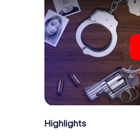
Das Krimispiel in Écija kan
Nun fehlt Ihnen nur noch eine Kleinigkeit, um m
Ticketcode! Ordern Sie ihn mit wenigen Kli
Minuten finden Sie ihn in Ihrem eMail-Postfa
Ihren Code ein – und sind startklar!
Worauf warten Sie noch? Écija zählt auf Sie!
Highlights