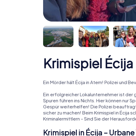
Krimispiel Écija
Ein Mörder hält Écija in Atem! Polizei und Be
Ein erfolgreicher Lokalunternehmer ist der 
Spuren führen ins Nichts. Hier können nur S
Gespür weiterhelfen! Die Polizei beauftragt
sicher zu machen! Beim Krimispiel in Écija s
Kriminalermittlern – Sind Sie der Herausfo
Krimispiel in Écija – Urba