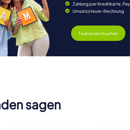
Zahlung per Kreditkarte, Pa
Umsatzsteuer-Rechnung
Teamevent buchen
nden sagen