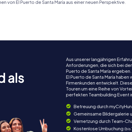
n von El Puerto de Santa María aus einer neuen Perspektive.
io de la
Casa Vizarrón
Aus unserer langjährigen Erfah
Anforderungen, die sich bei der
Puerto de Santa María ergeben
d als
El Puerto de Santa María haben w
Firmenkunden entwickelt. Dies
Touren um eine Reihe von Vortei
perfekten Teambuilding Event in
Betreuung durch myCityHun
Gemeinsame Bildergalerie 
Vernetzung durch Team-Ch
Kostenlose Umbuchung
(bis