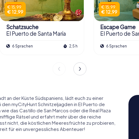
€ 15,99
€ 15,99
€ 12,99
€ 12,99
Schatzsuche
Escape Game
El Puerto de Santa María
El Puerto de Sa
6 Sprachen
2,5 h
6 Sprachen
adt an der Küste Südspaniens, lädt euch zu einer
 den myCityHunt Schnitzeljagden in El Puerto de
 wie das Castillo de San Marcos oder die Real Plaza
nifflige Rätsel und erfahrt mehr über die reiche
sst nicht, die köstlichen Meeresfrüchte zu probieren,
ereit für ein unvergessliches Abenteuer!