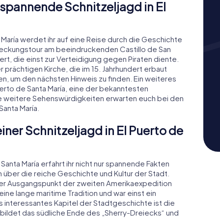
e spannende Schnitzeljagd in El
a María werdet ihr auf eine Reise durch die Geschichte
eckungstour am beeindruckenden Castillo de San
rt, die einst zur Verteidigung gegen Piraten diente.
er prächtigen Kirche, die im 15. Jahrhundert erbaut
sen, um den nächsten Hinweis zu finden. Ein weiteres
Puerto de Santa María, eine der bekanntesten
le weitere Sehenswürdigkeiten erwarten euch bei den
Santa María.
iner Schnitzeljagd in El Puerto de
Santa María erfahrt ihr nicht nur spannende Fakten
über die reiche Geschichte und Kultur der Stadt.
a der Ausgangspunkt der zweiten Amerikaexpedition
ine lange maritime Tradition und war einst ein
interessantes Kapitel der Stadtgeschichte ist die
a bildet das südliche Ende des „Sherry-Dreiecks“ und