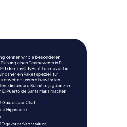
rung kennen wir die besonderen
 Planung eines Teamevents in El
. Mit dem myCityHunt Teamevent in
ir daher ein Paket speziell für
es erweitert unsere bewährten
len, die unsere Schnitzeljagden zum
 El Puerto de Santa María machen.
t Guides per Chat
und Highscore
at
 7 Tage vor der Veranstaltung)