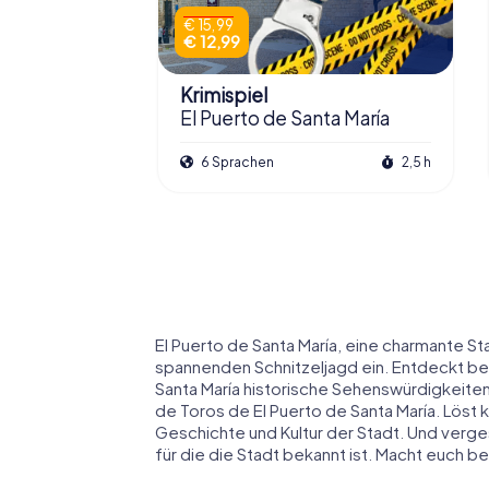
€ 15,99
€ 12,99
Krimispiel
El Puerto de Santa María
6 Sprachen
2,5 h
El Puerto de Santa María, eine charmante St
spannenden Schnitzeljagd ein. Entdeckt bei
Santa María historische Sehenswürdigkeiten
de Toros de El Puerto de Santa María. Löst k
Geschichte und Kultur der Stadt. Und verge
für die die Stadt bekannt ist. Macht euch b