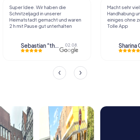
Macht sehr viel Spaß, einfache
Sehr schöne Id
Handhabung und Rätsel, man sieht
diese Art kenn
einiges ohne zu viel zu laufen!
nach eigenem
Tolle App
Belieben abzu
Dinge über die.
Sharina Gühr
01.08.