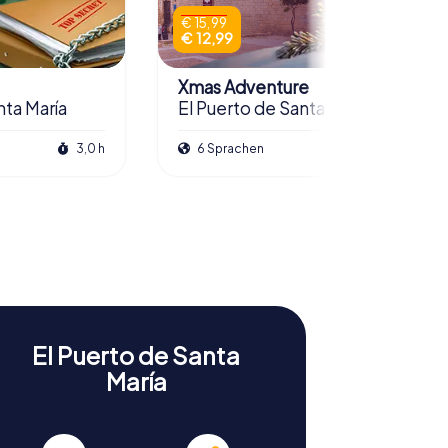
€ 15,99
€ 12,99
Xmas Adventure
nta María
El Puerto de Santa María
3,0 h
6 Sprachen
2,5 h
El Puerto de Santa
María