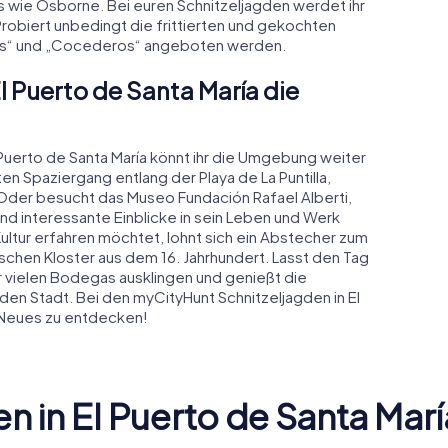
s wie Osborne. Bei euren Schnitzeljagden werdet ihr
 Probiert unbedingt die frittierten und gekochten
rias“ und „Cocederos“ angeboten werden.
l Puerto de Santa María die
 Puerto de Santa María könnt ihr die Umgebung weiter
n Spaziergang entlang der Playa de La Puntilla,
Oder besucht das Museo Fundación Rafael Alberti,
d interessante Einblicke in sein Leben und Werk
Kultur erfahren möchtet, lohnt sich ein Abstecher zum
chen Kloster aus dem 16. Jahrhundert. Lasst den Tag
er vielen Bodegas ausklingen und genießt die
den Stadt. Bei den myCityHunt Schnitzeljagden in El
 Neues zu entdecken!
 in El Puerto de Santa Marí