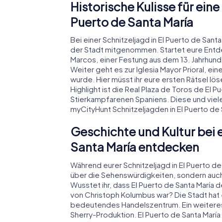
Historische Kulisse für ein
Puerto de Santa María
Bei einer Schnitzeljagd in El Puerto de Sant
der Stadt mitgenommen. Startet eure Entd
Marcos, einer Festung aus dem 13. Jahrhunde
Weiter geht es zur Iglesia Mayor Prioral, ein
wurde. Hier müsst ihr eure ersten Rätsel lö
Highlight ist die Real Plaza de Toros de El 
Stierkampfarenen Spaniens. Diese und vie
myCityHunt Schnitzeljagden in El Puerto de 
Geschichte und Kultur bei e
Santa María entdecken
Während eurer Schnitzeljagd in El Puerto de 
über die Sehenswürdigkeiten, sondern auch 
Wusstet ihr, dass El Puerto de Santa Marí
von Christoph Kolumbus war? Die Stadt hat e
bedeutendes Handelszentrum. Ein weiteres 
Sherry-Produktion. El Puerto de Santa Marí