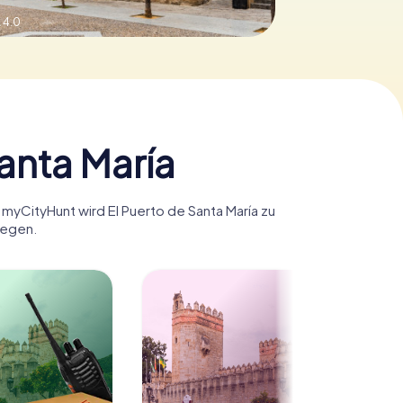
 4.0
anta María
t myCityHunt wird El Puerto de Santa María zu
legen.