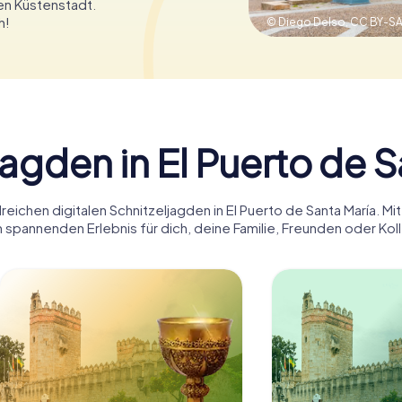
en Küstenstadt.
h!
© Diego Delso,
CC BY-SA
jagden in El Puerto de S
eichen digitalen Schnitzeljagden in El Puerto de Santa María. Mi
 spannenden Erlebnis für dich, deine Familie, Freunden oder Kol