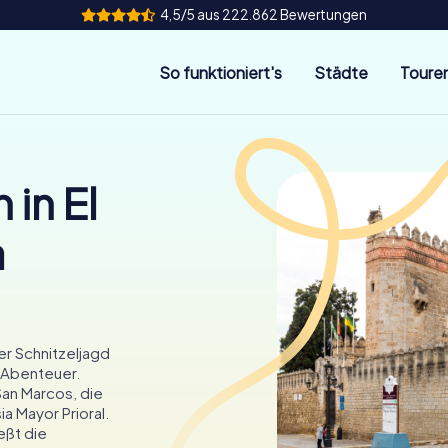
4,5/5 aus 222.862 Bewertungen
So funktioniert's
Städte
Toure
 in El
a
er Schnitzeljagd
 Abenteuer.
an Marcos, die
ia Mayor Prioral.
eßt die