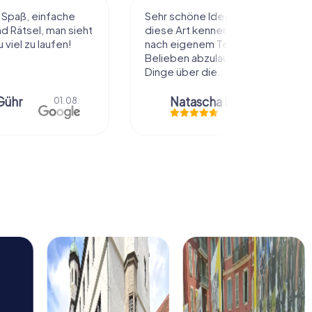
ee die Stadt auf
wir haben ein Krimi aufgelöst.
enzulernen. Alles
fanden es echt genial gemacht.
 Tempo und
hat meinem Mann und mir Spaß
laufen und dabei
gemacht. mal die Stadt anders
..
erkunden.
Natascha Reuter
01.08.
Anna Gsteu
30.07.