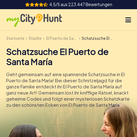
4,5/5 aus 223.447 Bewertungen
Startseite
Städte
El Puerto de Santa María
Schatzsuche El Puerto de Santa María
So funktioniert's
Schatzsuche El Puerto de
Städte
Santa María
Touren
Geht gemeinsam auf eine spannende Schatzsuche in El
Puerto de Santa María! Bei dieser Schnitzeljagd für die
Teamevent
ganze Familie entdeckt ihr El Puerto de Santa María auf
ganz neue Art! Gemeinsam löst ihr knifflige Rätsel, knackt
Tickets
geheime Codes und folgt einer mysteriösen Schatzkarte
zu den schönsten Ecken von El Puerto de Santa María.
INT
AT
CH
DE
ES
FR
UK
IE
IT
NL