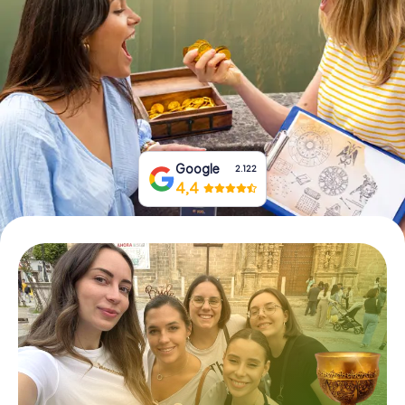
Tickets buchen
Gutscheine bestellen
Google
2.122
4,4