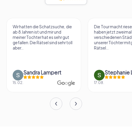
Wir hatten die Schatzsuche, die
Die Tour macht riese
ab 8 Jahren ist und mir und
haben jetzt zweimal 
meiner Tochter hat es sehr gut
verschiedenen Städ
gefallen. Die Rätsel sind sehr toll
unserer Töchter mit
aber...
Rätsel...
Sandra Lampert
Stephanie L
15.02.
17.08.