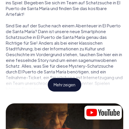
ins Spiel: Begeben Sie sich im Team auf Schatzsuche in El
Puerto de Santa María und finden Sie das kostbare
Artefakt!
Sind Sie auf der Suche nach einem Abenteuer in El Puerto
de Santa María? Dann ist unsere neue Smartphone
Schatzsuche in El Puerto de Santa María genau das
Richtige für Sie! Anders als bei einer klassischen
Stadtführung, bei der Informationen zu Kultur und
Geschichte im Vordergrund stehen, tauchen Sie hier ein in
eine fesselnde Story rund um einen sagenumwobenen
Schatz. Alles, was Sie für diese Mystery-Schatzsuche
durch El Puerto de Santa María benötigen, sind ein
Teilnahme-Ticket, ein Smartphone mit Internetzugang und
ein Team unerschrockener Gleichgesinnter. Spielen
Mehr zeigen
können Sie jederzeit!
Zu Beginn Ihrer Schatzsuche in El Puerto de Santa María
treffen Sie sich an einem zentralen Ort zum gemeinsamen
Briefing. Dann werden die Rollen verteilt. Wer aus Ihrem
Team ist ein geborener Spurensucher? Wer ein
waschechter Abenteurer? Und wer hat das Zeug zum