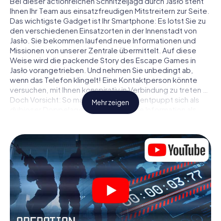
Bei dieser actionreichen Schnitzeljagd durch Jasło steht
Ihnen Ihr Team aus einsatzfreudigen Mitstreitern zur Seite.
Das wichtigste Gadget ist Ihr Smartphone: Es lotst Sie zu
den verschiedenen Einsatzorten in der Innenstadt von
Jasło. Sie bekommen laufend neue Informationen und
Missionen von unserer Zentrale übermittelt. Auf diese
Weise wird die packende Story des Escape Games in
Jasło vorangetrieben. Und nehmen Sie unbedingt ab,
wenn das Telefon klingelt! Eine Kontaktperson könnte
versuchen, mit Ihnen konspirativ in Verbindung zu treten …
Doch Vorsicht: So mancher Informant entpuppt sich als
Mehr zeigen
dubioser Doppelagent und so manche Information als
bewusst gelegte falsche Fährte. Seien Sie auf der Hut,
ziehen Sie die richtigen Schlüsse und vor allem: Vertrauen
Sie niemandem!
Anders als in einem klassischen Escape Room in Jasło sind
Sie also nicht in ein Zimmer eingesperrt, aus dem Sie sich
in einem vorgegebenen Zeitfenster befreien müssen.
Diese Smartphone Schnitzeljagd erklärt ganz Jasło zu
Ihrem persönlichen Spielfeld! Die technische
Voraussetzung für Ihr Agentenabenteuer in Jasło: Ein
Smartphone mit Zugang ins mobile Internet. Per Klick