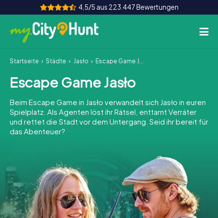
4,5/5 aus 223.447 Bewertungen
Startseite
Städte
Jasło
Escape Game Jasło
So funktioniert's
Escape Game Jasło
Städte
Beim Escape Game in Jasło verwandelt sich Jasło in euren
Touren
Spielplatz. Als Agenten löst ihr Rätsel, enttarnt Verräter
und rettet die Stadt vor dem Untergang. Seid ihr bereit für
das Abenteuer?
Teamevent
Tickets
INT
AT
CH
DE
ES
FR
UK
IE
IT
NL