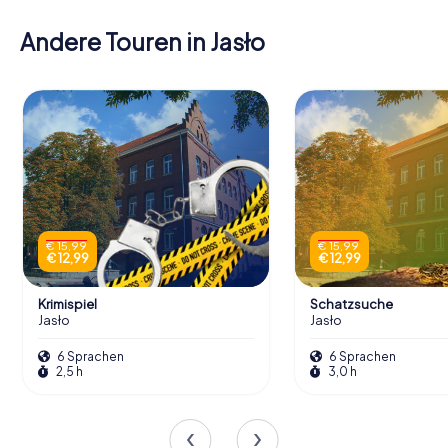
Andere Touren in Jasło
€ 15,99
€ 15,99
€ 12,99
€ 12,99
Krimispiel
Schatzsuche
Jasło
Jasło
6 Sprachen
6 Sprachen
2,5 h
3,0 h