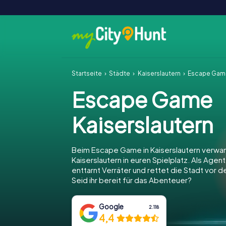
Startseite
Städte
Kaiserslautern
Escape Game
Escape Game
Kaiserslautern
Beim Escape Game in Kaiserslautern verwan
Kaiserslautern in euren Spielplatz. Als Agente
enttarnt Verräter und rettet die Stadt vor 
Seid ihr bereit für das Abenteuer?
Google
2.118
4,4