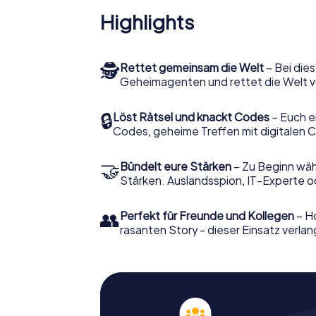
Highlights
🕵
Rettet gemeinsam die Welt
– Bei dies
Geheimagenten und rettet die Welt v
🔒
Löst Rätsel und knackt Codes
– Euch e
Codes, geheime Treffen mit digitalen C
🤝
Bündelt eure Stärken
– Zu Beginn wähl
Stärken. Auslandsspion, IT-Experte od
👥
Perfekt für Freunde und Kollegen
– Ho
rasanten Story - dieser Einsatz verlan