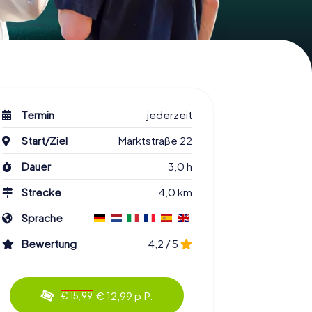
Termin
jederzeit
Start/Ziel
Marktstraße 22
Dauer
3,0 h
Strecke
4,0 km
Sprache
Bewertung
4,2 / 5
€ 12,99 p.P.
€ 15,99