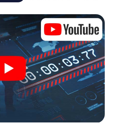
sein, um die Bösewichte aufzuhalten. Im Gegensatz
ht zu stillen Helden: Sie verewigen sich mit Ihrem
rhalten Zugang zu Ihrer ganz persönlichen
 macht Kaiserslautern zu Ihrem ganz persönlichen
kets in die Welt der Spionage und Geheimagenten und
tdoor Escape Room!