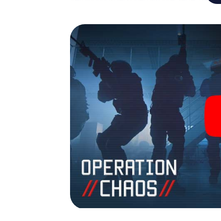
und Ihr Team mit allen Wassern gewaschen 
zu James Bond und Co. werden Sie jedoch nic
Team im Highscore von Kaiserslautern und e
Bildergalerie. Das myCityHunt Escape Game
Erlebnisspielplatz. Holen Sie sich Ihre Tic
verwandeln Sie Kaiserslautern in einen Ou