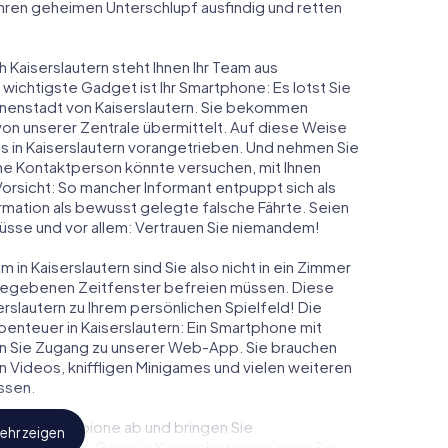
 ihren geheimen Unterschlupf ausfindig und retten
 Kaiserslautern steht Ihnen Ihr Team aus
 wichtigste Gadget ist Ihr Smartphone: Es lotst Sie
Innenstadt von Kaiserslautern. Sie bekommen
on unserer Zentrale übermittelt. Auf diese Weise
 in Kaiserslautern vorangetrieben. Und nehmen Sie
ine Kontaktperson könnte versuchen, mit Ihnen
Vorsicht: So mancher Informant entpuppt sich als
ation als bewusst gelegte falsche Fährte. Seien
chlüsse und vor allem: Vertrauen Sie niemandem!
in Kaiserslautern sind Sie also nicht in ein Zimmer
rgegebenen Zeitfenster befreien müssen. Diese
rslautern zu Ihrem persönlichen Spielfeld! Die
enteuer in Kaiserslautern: Ein Smartphone mit
lten Sie Zugang zu unserer Web-App. Sie brauchen
ven Videos, kniffligen Minigames und vielen weiteren
ssen.
eindliche Spione ab und bringen Sie
ehr zeigen
iesem Escape Game in Kaiserslautern müssen Sie