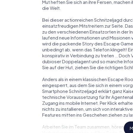
Mut heften Sie sich an ihre Fersen, machen
die Welt.
Bei dieser actionreichen Schnitzeljagd durch
einsatzfreudigen Mitstreitern zur Seite. Das
zu den verschiedenen Einsatzorten in der 
laufend neue Informationen und Missionen v
wird die packende Story des Escape Games
unbedingt ab, wenn das Telefon klingelt! E
konspirativ in Verbindung zu treten … Doch 
dubioser Doppelagent und so manche Inform
Sie auf der Hut, ziehen Sie die richtigen S
Anders als in einem klassischen Escape Room 
eingesperrt, aus dem Sie sich in einem vo
Smartphone Schnitzeljagd erklärt ganz Kaise
technische Voraussetzung für Ihr Agentenab
Zugang ins mobile Internet. Per Klick erha
nichts zu installieren, um sich von interakti
Features mitten ins Geschehen ziehen zu la
Arbeiten Sie im Team zusammen, hören Sie f
M
Verbindungspersonen auf Ihre Seite. Bei d