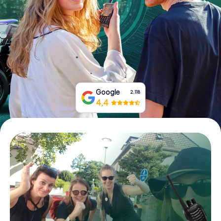
Tickets buchen
Gutscheine bestellen
Google
2.118
4,4