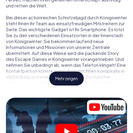
und retten die Welt.
Bei dieser actionreichen Schnitzeljagd durch Königswinter
steht Ihnen Ihr Team aus einsatzfreudigen Mitstreitern zur
Seite. Das wichtigste Gadget ist Ihr Smartphone: Es lotst
Sie zu den verschiedenen Einsatzorten in der Innenstadt
von Königswinter. Sie bekommen laufend neue
Informationen und Missionen von unserer Zentrale
übermittelt. Auf diese Weise wird die packende Story
des Escape Games in Königswinter vorangetrieben. Und
nehmen Sie unbedingt ab, wenn das Telefon klingelt! Eine
Kontaktperson könnte versuchen, mit Ihnen konspirativ in
Verbindung zu treten … Doch Vorsicht: So mancher
Mehr zeigen
Informant entpuppt sich als dubioser Doppelagent und so
manche Information als bewusst gelegte falsche Fährte.
Seien Sie auf der Hut, ziehen Sie die richtigen Schlüsse
und vor allem: Vertrauen Sie niemandem!
Anders als in einem klassischen Escape Room in
Königswinter sind Sie also nicht in ein Zimmer eingesperrt,
aus dem Sie sich in einem vorgegebenen Zeitfenster
befreien müssen. Diese Smartphone Schnitzeljagd erklärt