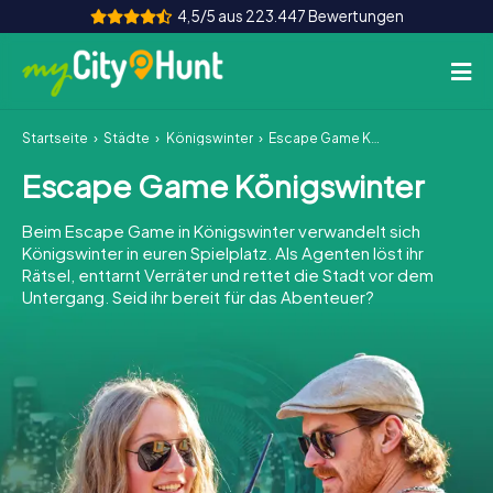
4,5/5 aus 223.447 Bewertungen
Startseite
Städte
Königswinter
Escape Game Königswinter
So funktioniert's
Escape Game Königswinter
Städte
Beim Escape Game in Königswinter verwandelt sich
Touren
Königswinter in euren Spielplatz. Als Agenten löst ihr
Rätsel, enttarnt Verräter und rettet die Stadt vor dem
Untergang. Seid ihr bereit für das Abenteuer?
Teamevent
Tickets
INT
AT
CH
DE
ES
FR
UK
IE
IT
NL