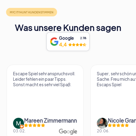
Was unsere Kunden sagen
Google
2.118
4,4
Escape Spiel sehr anspruchsvoll.
Super , sehr schön un
Leider fehlen ein paar Tipps.
Sache. Freu mich au
Sonst macht es sehr viel Spaß.
Escaps Spiel
Mareen Zimmermann
Nicole Gra
03.02.
20.06.