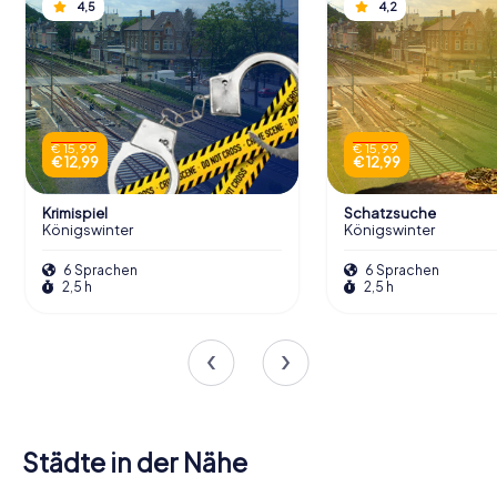
4,5
4,2
€ 15,99
€ 15,99
€ 12,99
€ 12,99
Krimispiel
Schatzsuche
Königswinter
Königswinter
6 Sprachen
6 Sprachen
2,5 h
2,5 h
Städte in der Nähe
Bad
Sankt