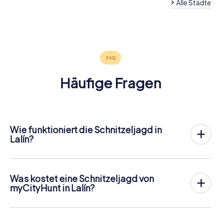
Alle Städte
Santiago de
A Estrada
Ourense
Compostela
4 Touren
4 Touren
6 Touren
verfügbar
verfügbar
verfügbar
4,7
4,6
Häufige Fragen
Wie funktioniert die Schnitzeljagd in
Lalín?
Bei myCityHunt wird Lalín zu eurem Spielfeld! Alles, was ihr
für den
Ablauf der Schnitzjagd
benötigt, ist ein
Ticketcode und ein internetfähiges Handy.
Was kostet eine Schnitzeljagd von
Am gewünschten Termin versammelst du dein Team im
myCityHunt in Lalín?
Stadtzentrum von Lalín. Dann geht es los: Dein Handy
Der Preis für eine myCityHunt Schnitzeljagd in Lalín beträgt
leitet dich und dein Team entlang der Schnitzeljagd an
12,99 € pro Person
. Im Gegensatz zu den Preismodellen
zahlreiche sehenswerte Orte Lalíns. Dort angekommen
anderer Anbieter wird bei myCityHunt personengenau