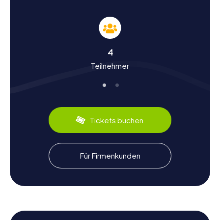
Geschichte und Kultur bei der Schnitzeljagd in
Lalín entdecken
Während eurer Schnitzeljagd in Lalín werdet ihr nicht nur
Spaß haben, sondern auch viel über die Geschichte und
Kultur der Stadt lernen. Lalín war schon immer ein wichtiger
4
Knotenpunkt in Galicien und liegt am Camino de Invierno,
Teilnehmer
einer der Nebenrouten des berühmten Jakobsweges. Die
Stadt blickt auf eine reiche Geschichte zurück, die bis in
die Römerzeit reicht. Wusstet ihr, dass Lalín auch für seine
kulinarischen Spezialitäten bekannt ist? Probiert das
berühmte Cocido Lalín, ein herzhaftes Eintopfgericht, das
euch die Aromen der Region näherbringt. Die myCityHunt
Tickets buchen
Schnitzeljagden in Lalín bieten euch die Möglichkeit, all
diese Aspekte der Stadt auf spielerische Weise zu
entdecken.
Für Firmenkunden
Nach der Schnitzeljagd in Lalín die Umgebung
erkunden
Nach einer aufregenden Schnitzeljagd in Lalín habt ihr noch
die Möglichkeit, die wunderschöne Umgebung der Stadt
zu erkunden. Die Region O Deza, deren Hauptstadt Lalín