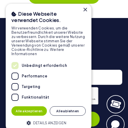
Schnitzeljagd in Lalín für jedes Team – klein wie groß – zu
×
einem Highlight.
Diese Webseite
verwendet Cookies.
Wir verwenden Cookies, um die
Benutzerfreundlichkeit unserer Website
zu verbessern. Durch die weitere Nutzung
unserer Webseite stimmen Sie der
Verwendung von Cookies gemäß unserer
Cookie-Richtlinie zu.
Weitere
Informationen
Newsletter
Unbedingt erforderlich
Performance
Targeting
Funktionalität
Datenschutzerklärung
Alle akzeptieren
Alle ablehnen
Anmelden
DETAILS ANZEIGEN