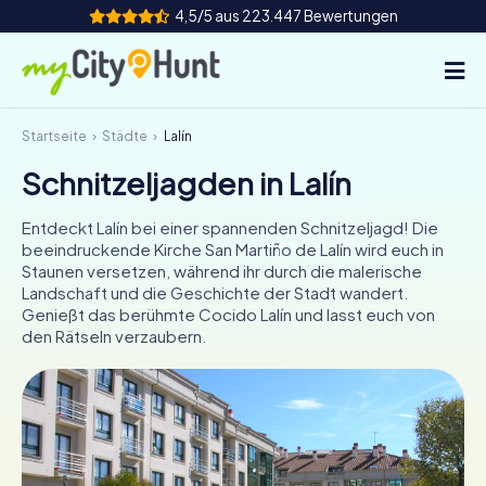
4,5/5 aus 223.447 Bewertungen
Startseite
Städte
Lalín
So funktioniert's
Schnitzeljagden in Lalín
Städte
Entdeckt Lalín bei einer spannenden Schnitzeljagd! Die
Touren
beeindruckende Kirche San Martiño de Lalín wird euch in
Staunen versetzen, während ihr durch die malerische
Landschaft und die Geschichte der Stadt wandert.
Teamevent
Genießt das berühmte Cocido Lalín und lasst euch von
den Rätseln verzaubern.
Tickets
INT
AT
CH
DE
ES
FR
UK
IE
IT
NL