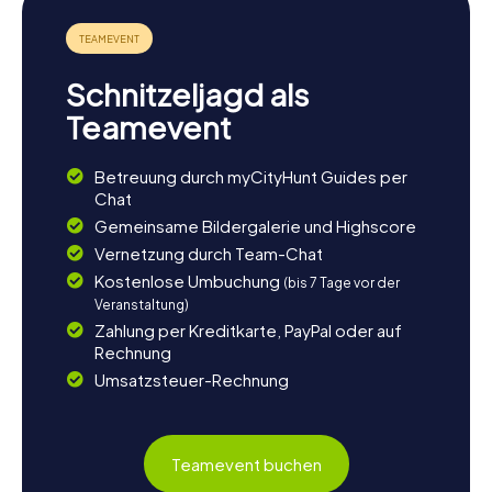
ist, bietet zahlreiche Wanderwege und malerische
Landschaften, die zum Verweilen einladen. Nutzt die
Gelegenheit, um die Natur Galiciens hautnah zu erleben
und die Ruhe und Schönheit dieser einzigartigen Region
Schnitzeljagd als
zu genießen. Vielleicht habt ihr auch Lust, den Camino de
Invierno ein Stück weiter zu erkunden oder einfach in
Teamevent
einem der gemütlichen Cafés der Stadt zu entspannen.
Die myCityHunt Schnitzeljagden in Lalín sind der perfekte
Betreuung durch myCityHunt Guides per
Startpunkt für ein unvergessliches Abenteuer in Galicien.
Chat
Gemeinsame Bildergalerie und Highscore
Vernetzung durch Team-Chat
Kostenlose Umbuchung
(bis 7 Tage vor der
Veranstaltung)
Zahlung per Kreditkarte, PayPal oder auf
Rechnung
Umsatzsteuer-Rechnung
Teamevent buchen