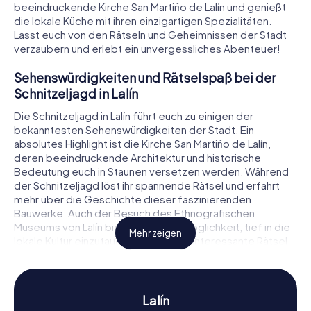
beeindruckende Kirche San Martiño de Lalín und genießt
die lokale Küche mit ihren einzigartigen Spezialitäten.
Lasst euch von den Rätseln und Geheimnissen der Stadt
verzaubern und erlebt ein unvergessliches Abenteuer!
Sehenswürdigkeiten und Rätselspaß bei der
Schnitzeljagd in Lalín
Die Schnitzeljagd in Lalín führt euch zu einigen der
bekanntesten Sehenswürdigkeiten der Stadt. Ein
absolutes Highlight ist die Kirche San Martiño de Lalín,
deren beeindruckende Architektur und historische
Bedeutung euch in Staunen versetzen werden. Während
der Schnitzeljagd löst ihr spannende Rätsel und erfahrt
mehr über die Geschichte dieser faszinierenden
Bauwerke. Auch der Besuch des Ethnografischen
Museums von Lalín bietet euch die Möglichkeit, tief in die
Mehr zeigen
lokale Kultur einzutauchen und dabei interessante Rätsel
zu lösen. Die myCityHunt Schnitzeljagden in Lalín
garantieren euch ein abwechslungsreiches und
lehrreiches Erlebnis.
Lalín