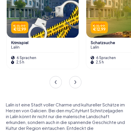
€ 15,99
€ 15,99
€ 12,99
€ 12,99
Krimispiel
Schatzsuche
Lalín
Lalín
6 Sprachen
6 Sprachen
2,5 h
2,5 h
Lalín ist eine Stadt voller Charme und kultureller Schätze im
Herzen von Galicien. Bei den myCityHunt Schnitzeljagden
in Lalín könnt ihr nicht nur die malerische Landschaft
erkunden, sondern auch in die spannende Geschichte und
Kultur der Region eintauchen. Entdeckt die