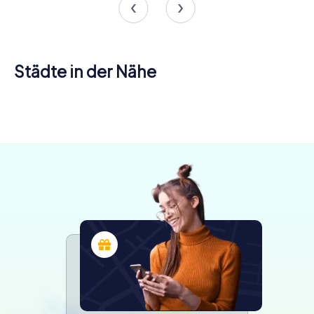
Städte in der Nähe
Santiago de
A Estrada
Ourense
Compostela
4 Touren
4 Touren
6 Touren
verfügbar
verfügbar
verfügbar
4,7
4,6