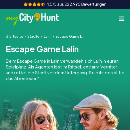
4,5/5 aus 222.990 Bewertungen
Startseite
Städte
Lalín
Escape Game Lalín
So funktioniert's
Escape Game Lalín
Städte
Beim Escape Game in Lalín verwandelt sich Lalín in euren
Touren
Spielplatz. Als Agenten löst ihr Rätsel, enttarnt Verräter
und rettet die Stadt vor dem Untergang. Seid ihr bereit für
das Abenteuer?
Teamevent
Tickets
INT
AT
CH
DE
ES
FR
UK
IE
IT
NL