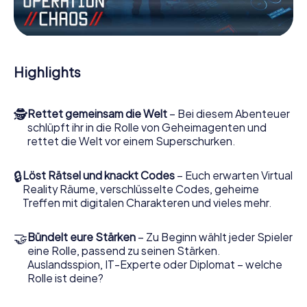
unserer Web-App. Sie brauchen nichts zu installieren, um
sich von interaktiven Videos, kniffligen Minigames und
vielen weiteren Features mitten ins Geschehen ziehen zu
lassen.
Highlights
Arbeiten Sie im Team zusammen, hören Sie feindliche
Spione ab und bringen Sie Verbindungspersonen auf Ihre
Seite. Bei diesem Escape Game in Lalín müssen Sie und Ihr
🕵
Rettet gemeinsam die Welt
– Bei diesem Abenteuer
Team mit allen Wassern gewaschen sein, um die
schlüpft ihr in die Rolle von Geheimagenten und
Bösewichte aufzuhalten. Im Gegensatz zu James Bond
rettet die Welt vor einem Superschurken.
und Co. werden Sie jedoch nicht zu stillen Helden: Sie
verewigen sich mit Ihrem Team im Highscore von Lalín und
erhalten Zugang zu Ihrer ganz persönlichen Bildergalerie.
🔒
Löst Rätsel und knackt Codes
– Euch erwarten Virtual
Das myCityHunt Escape Game macht Lalín zu Ihrem ganz
Reality Räume, verschlüsselte Codes, geheime
persönlichen Erlebnisspielplatz. Holen Sie sich Ihre
Treffen mit digitalen Charakteren und vieles mehr.
Tickets in die Welt der Spionage und Geheimagenten und
verwandeln Sie Lalín in einen Outdoor Escape Room!
🤝
Bündelt eure Stärken
– Zu Beginn wählt jeder Spieler
eine Rolle, passend zu seinen Stärken.
Auslandsspion, IT-Experte oder Diplomat – welche
Rolle ist deine?