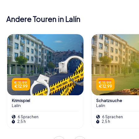
Andere Touren in Lalín
€ 15,99
€ 15,99
€ 12,99
€ 12,99
Krimispiel
Schatzsuche
Lalín
Lalín
6 Sprachen
6 Sprachen
2,5 h
2,5 h