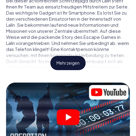
Bei dieser actionreichen Schnitzeljagd durch Lalín steht
Ihnen Ihr Team aus einsatzfreudigen Mitstreitern zur Seite.
Das wichtigste Gadget ist Ihr Smartphone: Es lotst Sie zu
den verschiedenen Einsatzorten in der Innenstadt von
Lalín. Sie bekommen laufend neue Informationen und
Missionen von unserer Zentrale übermittelt. Auf diese
Weise wird die packende Story des Escape Games in
Lalín vorangetrieben. Und nehmen Sie unbedingt ab, wenn
das Telefon klingelt! Eine Kontaktperson könnte
versuchen, mit Ihnen konspirativ in Verbindung zu treten …
Doch Vorsicht: So mancher Informant entpuppt sich als
Mehr zeigen
dubioser Doppelagent und so manche Information als
bewusst gelegte falsche Fährte. Seien Sie auf der Hut,
ziehen Sie die richtigen Schlüsse und vor allem: Vertrauen
Sie niemandem!
Anders als in einem klassischen Escape Room in Lalín sind
Sie also nicht in ein Zimmer eingesperrt, aus dem Sie sich
in einem vorgegebenen Zeitfenster befreien müssen.
Diese Smartphone Schnitzeljagd erklärt ganz Lalín zu Ihrem
persönlichen Spielfeld! Die technische Voraussetzung für
Ihr Agentenabenteuer in Lalín: Ein Smartphone mit Zugang
ins mobile Internet. Per Klick erhalten Sie Zugang zu