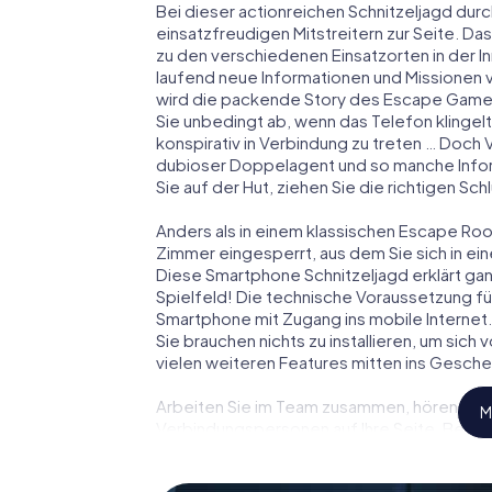
Bei dieser actionreichen Schnitzeljagd dur
einsatzfreudigen Mitstreitern zur Seite. Das
zu den verschiedenen Einsatzorten in der
laufend neue Informationen und Missionen v
wird die packende Story des Escape Game
Sie unbedingt ab, wenn das Telefon klingel
konspirativ in Verbindung zu treten … Doch 
dubioser Doppelagent und so manche Inform
Sie auf der Hut, ziehen Sie die richtigen S
Anders als in einem klassischen Escape Room
Zimmer eingesperrt, aus dem Sie sich in 
Diese Smartphone Schnitzeljagd erklärt ga
Spielfeld! Die technische Voraussetzung f
Smartphone mit Zugang ins mobile Internet.
Sie brauchen nichts zu installieren, um sich
vielen weiteren Features mitten ins Gesche
Arbeiten Sie im Team zusammen, hören Sie f
M
Verbindungspersonen auf Ihre Seite. Bei 
und Ihr Team mit allen Wassern gewaschen 
zu James Bond und Co. werden Sie jedoch nic