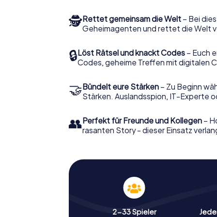
🕵
Rettet gemeinsam die Welt
– Bei dies
Geheimagenten und rettet die Welt v
🔒
Löst Rätsel und knackt Codes
– Euch e
Codes, geheime Treffen mit digitalen C
🤝
Bündelt eure Stärken
– Zu Beginn wähl
Stärken. Auslandsspion, IT-Experte od
👥
Perfekt für Freunde und Kollegen
– Ho
rasanten Story - dieser Einsatz verlan
2-33 Spieler
Jeder