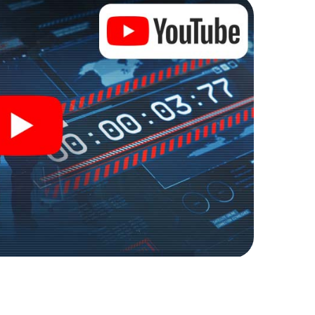
erhalten Zugang zu Ihrer ganz persönlichen
e macht Mons-en-Barœul zu Ihrem ganz
ich Ihre Tickets in die Welt der Spionage und
en-Barœul in einen Outdoor Escape Room!