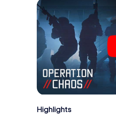
Team im Highscore von Mons-en-Barœul und 
Bildergalerie. Das myCityHunt Escape Gam
persönlichen Erlebnisspielplatz. Holen Sie s
Geheimagenten und verwandeln Sie Mons-
Highlights