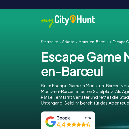
Startseite
Städte
Mons-en-Barœul
Escape 
Escape Game 
en-Barœul
Beim Escape Game in Mons-en-Barœul verw
Mons-en-Barœul in euren Spielplatz. Als Age
Rätsel, enttarnt Verräter und rettet die Sta
Untergang. Seid ihr bereit für das Abenteue
Google
2.118
4,4