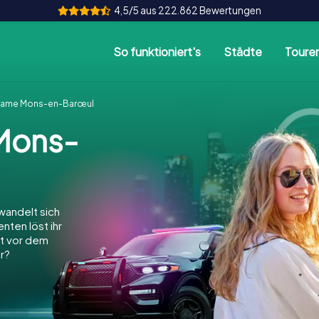
4,5/5 aus 222.862 Bewertungen
So funktioniert's
Städte
Toure
Game Mons-en-Barœul
Mons-
andelt sich
nten löst ihr
dt vor dem
r?