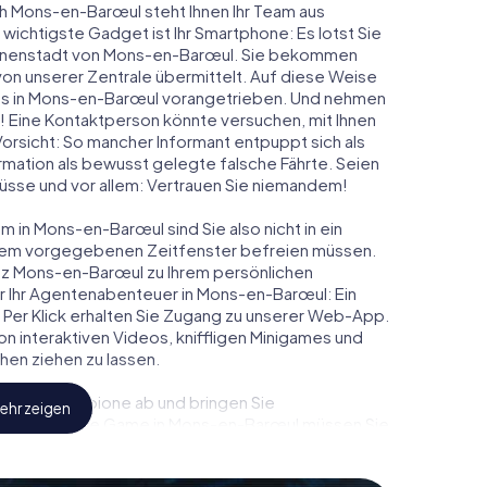
ch Mons-en-Barœul steht Ihnen Ihr Team aus
 wichtigste Gadget ist Ihr Smartphone: Es lotst Sie
 Innenstadt von Mons-en-Barœul. Sie bekommen
on unserer Zentrale übermittelt. Auf diese Weise
s in Mons-en-Barœul vorangetrieben. Und nehmen
t! Eine Kontaktperson könnte versuchen, mit Ihnen
Vorsicht: So mancher Informant entpuppt sich als
ation als bewusst gelegte falsche Fährte. Seien
chlüsse und vor allem: Vertrauen Sie niemandem!
 in Mons-en-Barœul sind Sie also nicht in ein
einem vorgegebenen Zeitfenster befreien müssen.
nz Mons-en-Barœul zu Ihrem persönlichen
ür Ihr Agentenabenteuer in Mons-en-Barœul: Ein
 Per Klick erhalten Sie Zugang zu unserer Web-App.
 von interaktiven Videos, kniffligen Minigames und
hen ziehen zu lassen.
eindliche Spione ab und bringen Sie
ehr zeigen
diesem Escape Game in Mons-en-Barœul müssen Sie
sein, um die Bösewichte aufzuhalten. Im Gegensatz
ht zu stillen Helden: Sie verewigen sich mit Ihrem