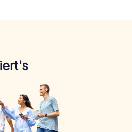
ert's