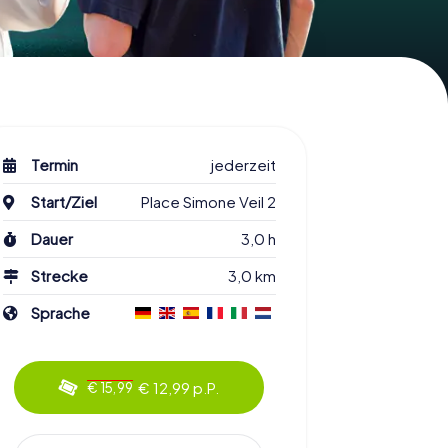
Termin
jederzeit
Start/Ziel
Place Simone Veil 2
Dauer
3,0 h
Strecke
3,0 km
Sprache
€ 12,99 p.P.
€ 15,99