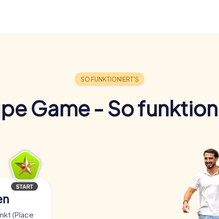
pe Game - So funktioni
en
kt (Place