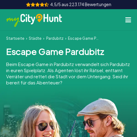
4,5/5 aus 223.174 Bewertungen
Startseite
Städte
Pardubitz
Escape Game Pardubitz
So funktioniert's
Escape Game Pardubitz
Städte
Beim Escape Game in Pardubitz verwandelt sich Pardubitz
Touren
in euren Spielplatz. Als Agenten löst ihr Rätsel, enttarnt
Verräter und rettet die Stadt vor dem Untergang. Seid ihr
bereit für das Abenteuer?
Teamevent
Tickets
INT
AT
CH
DE
ES
FR
UK
IE
IT
NL