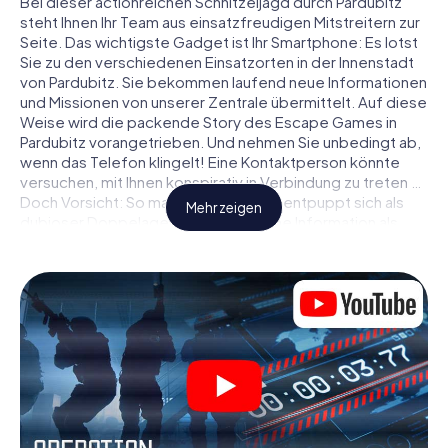
Bei dieser actionreichen Schnitzeljagd durch Pardubitz
steht Ihnen Ihr Team aus einsatzfreudigen Mitstreitern zur
Seite. Das wichtigste Gadget ist Ihr Smartphone: Es lotst
Sie zu den verschiedenen Einsatzorten in der Innenstadt
von Pardubitz. Sie bekommen laufend neue Informationen
und Missionen von unserer Zentrale übermittelt. Auf diese
Weise wird die packende Story des Escape Games in
Pardubitz vorangetrieben. Und nehmen Sie unbedingt ab,
wenn das Telefon klingelt! Eine Kontaktperson könnte
versuchen, mit Ihnen konspirativ in Verbindung zu treten …
Doch Vorsicht: So mancher Informant entpuppt sich als
Mehr zeigen
dubioser Doppelagent und so manche Information als
bewusst gelegte falsche Fährte. Seien Sie auf der Hut,
ziehen Sie die richtigen Schlüsse und vor allem: Vertrauen
Sie niemandem!
Anders als in einem klassischen Escape Room in Pardubitz
sind Sie also nicht in ein Zimmer eingesperrt, aus dem Sie
sich in einem vorgegebenen Zeitfenster befreien
müssen. Diese Smartphone Schnitzeljagd erklärt ganz
Pardubitz zu Ihrem persönlichen Spielfeld! Die technische
Voraussetzung für Ihr Agentenabenteuer in Pardubitz: Ein
Smartphone mit Zugang ins mobile Internet. Per Klick