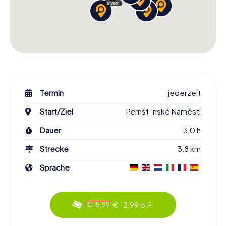
Termin
jederzeit
Start/Ziel
Pernštýnské Náměstí
Dauer
3,0 h
Strecke
3,8 km
Sprache
€ 12,99 p.P.
€ 15,99