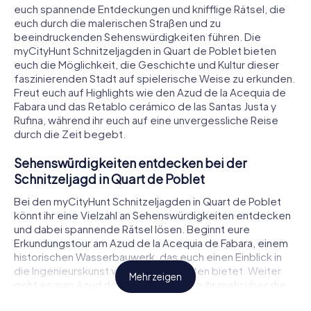
euch spannende Entdeckungen und knifflige Rätsel, die
euch durch die malerischen Straßen und zu
beeindruckenden Sehenswürdigkeiten führen. Die
myCityHunt Schnitzeljagden in Quart de Poblet bieten
euch die Möglichkeit, die Geschichte und Kultur dieser
faszinierenden Stadt auf spielerische Weise zu erkunden.
Freut euch auf Highlights wie den Azud de la Acequia de
Fabara und das Retablo cerámico de las Santas Justa y
Rufina, während ihr euch auf eine unvergessliche Reise
durch die Zeit begebt.
Sehenswürdigkeiten entdecken bei der
Schnitzeljagd in Quart de Poblet
Bei den myCityHunt Schnitzeljagden in Quart de Poblet
könnt ihr eine Vielzahl an Sehenswürdigkeiten entdecken
und dabei spannende Rätsel lösen. Beginnt eure
Erkundungstour am Azud de la Acequia de Fabara, einem
historischen Wasserbauwerk, das euch einen Einblick in
die Ingenieurskunst vergangener Zeiten bietet. Weiter
Mehr zeigen
geht es zum Azud del Repartiment, wo ihr mehr über die
traditionelle Wasserverteilung in der Region erfahrt.