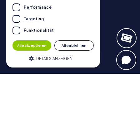
Performance
Targeting
Funktionalität
Alle akzeptieren
Alle ablehnen
DETAILS ANZEIGEN
Schnitzeljagd
Unbedingt erforderlich
Performance
München - Zentrum
Hamburg - Altstadt
Berlin - Mitte
Targeting
Funktionalität
Köln
Münster
Nürnberg
Frankfurt am Main
Düsseldorf
Heidelberg
Stuttgart
Bonn
Bamberg
Hannover
Unbedingt erforderliche Cookies
Regensburg
Aachen
Dresden
Potsdam
Braunschweig
ermöglichen wesentliche Kernfunktionen
Bremen
Konstanz
der Website wie die Benutzeranmeldung
und die Kontoverwaltung. Ohne die
Schatzsuche
unbedingt erforderlichen Cookies kann die
Website nicht ordnungsgemäß verwendet
München - Zentrum
Hamburg - Altstadt
Berlin - Mitte
werden.
Köln
Münster
Nürnberg
Frankfurt am Main
Düsseldorf