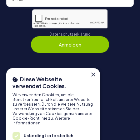
Datenschutzerklärung
Anmelden
×
Navigation
Diese Webseite
verwendet Cookies.
Tickets
Gutschein-Shop
Wir verwenden Cookies, um die
Benutzerfreundlichkeit unserer Website
Explorer Blog
zu verbessern. Durch die weitere Nutzung
unserer Webseite stimmen Sie der
myCityHunt Bewertungen
Verwendung von Cookies gemäß unserer
Cookie-Richtlinie zu.
Weitere
Kontakt
Informationen
Datenschutz
Unbedingt erforderlich
Stadtrallye.de