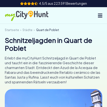
4,5/5 aus 223.591 Bewertungen
Startseite
Städte
Quart de Poblet
So funktioniert's
Schnitzeljagden in Quart de
Städte
Poblet
Touren
Erlebt die myCityHunt Schnitzeljagd in Quart de Poblet
und taucht ein in die faszinierende Geschichte dieser
Teamevent
charmanten Stadt. Entdeckt den Azud de la Acequia de
Fabara und das beeindruckende Retablo cerámico de las
Tickets
Santas Justa y Rufina. Lasst euch von kulturellen Schätzen
und spannenden Rätseln verzaubern!
INT
AT
CH
DE
ES
FR
UK
IE
IT
NL