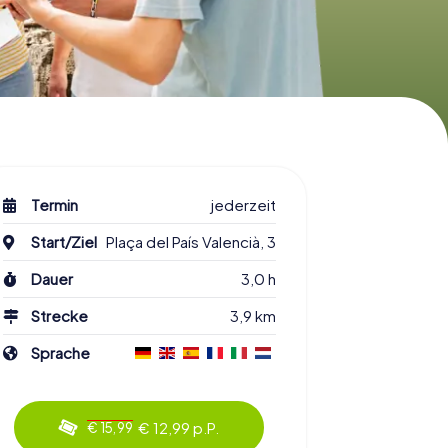
Termin
jederzeit
Start/Ziel
Plaça del País Valencià, 3
Dauer
3,0 h
Strecke
3,9 km
Sprache
€ 12,99 p.P.
€ 15,99