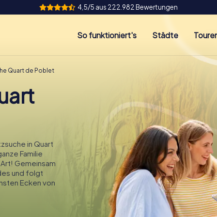
4,5/5 aus 222.982 Bewertungen
So funktioniert's
Städte
Toure
he Quart de Poblet
uart
zsuche in Quart
ganze Familie
e Art! Gemeinsam
des und folgt
önsten Ecken von