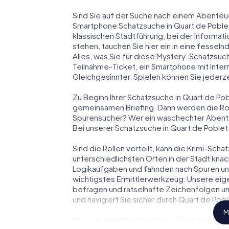
Sind Sie auf der Suche nach einem Abenteue
Smartphone Schatzsuche in Quart de Poblet 
klassischen Stadtführung, bei der Informat
stehen, tauchen Sie hier ein in eine fess
Alles, was Sie für diese Mystery-Schatzsuc
Teilnahme-Ticket, ein Smartphone mit Inte
Gleichgesinnter. Spielen können Sie jederze
Zu Beginn Ihrer Schatzsuche in Quart de Pob
gemeinsamen Briefing. Dann werden die Roll
Spurensucher? Wer ein waschechter Abent
Bei unserer Schatzsuche in Quart de Poblet 
Sind die Rollen verteilt, kann die Krimi-Sc
unterschiedlichsten Orten in der Stadt knac
Logikaufgaben und fahnden nach Spuren und 
wichtigstes Ermittlerwerkzeug: Unsere eig
befragen und rätselhafte Zeichenfolgen un
und navigiert Sie sicher durch Quart de Pobl
M
Im Laufe der Schatzsuche in Quart de Poblet