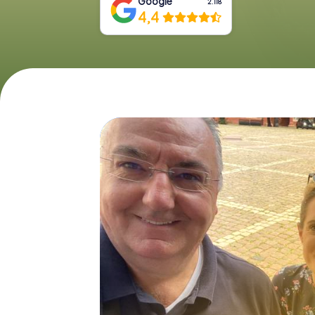
Google
2.118
4,4