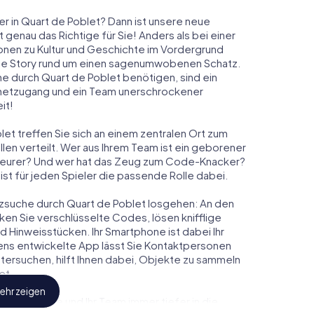
r in Quart de Poblet? Dann ist unsere neue
genau das Richtige für Sie! Anders als bei einer
ionen zu Kultur und Geschichte im Vordergrund
elnde Story rund um einen sagenumwobenen Schatz.
he durch Quart de Poblet benötigen, sind ein
rnetzugang und ein Team unerschrockener
it!
let treffen Sie sich an einem zentralen Ort zum
en verteilt. Wer aus Ihrem Team ist ein geborener
eurer? Und wer hat das Zeug zum Code-Knacker?
ist für jeden Spieler die passende Rolle dabei.
hatzsuche durch Quart de Poblet losgehen: An den
ken Sie verschlüsselte Codes, lösen knifflige
Hinweisstücken. Ihr Smartphone ist dabei Ihr
ens entwickelte App lässt Sie Kontaktpersonen
tersuchen, hilft Ihnen dabei, Objekte zu sammeln
et.
ehr zeigen
 tauchen Sie und Ihr Team immer tiefer in die