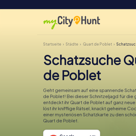
Startseite
Städte
Quart de Poblet
Schatzsuc
Schatzsuche Q
de Poblet
Geht gemeinsam auf eine spannende Schat
de Poblet! Bei dieser Schnitzeljagd für die 
entdeckt ihr Quart de Poblet auf ganz neu
löst ihr knifflige Rätsel, knackt geheime Co
einer mysteriösen Schatzkarte zu den sch
Quart de Poblet.