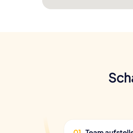
Scha
01
Team aufstell