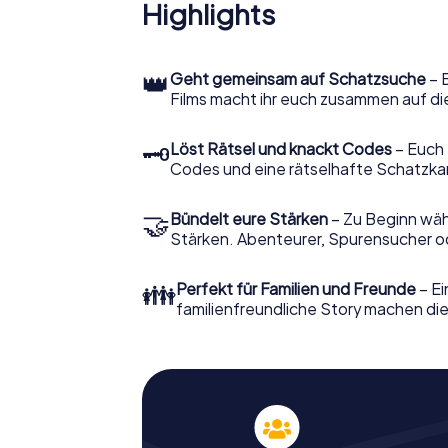
Highlights
👑
Geht gemeinsam auf Schatzsuche
– 
Films macht ihr euch zusammen auf di
🗝
Löst Rätsel und knackt Codes
– Euch 
Codes und eine rätselhafte Schatzka
🤝
Bündelt eure Stärken
– Zu Beginn wähl
Stärken. Abenteurer, Spurensucher ode
👪
Perfekt für Familien und Freunde
– Ei
familienfreundliche Story machen dies