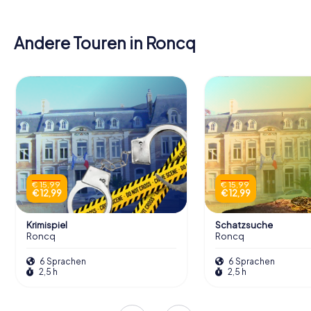
Andere Touren in Roncq
€ 15,99
€ 15,99
€ 12,99
€ 12,99
Krimispiel
Schatzsuche
Roncq
Roncq
6 Sprachen
6 Sprachen
2,5 h
2,5 h