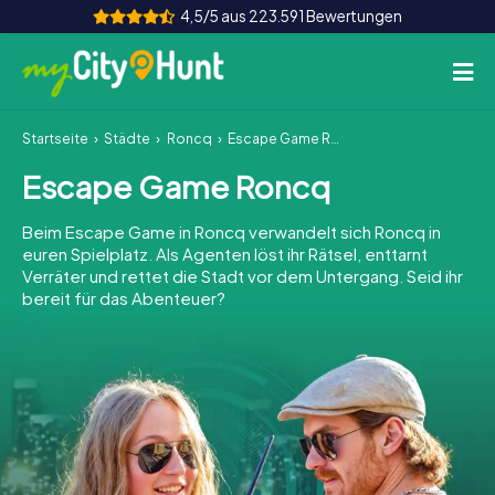
4,5/5 aus 223.591 Bewertungen
Startseite
Städte
Roncq
Escape Game Roncq
So funktioniert's
Escape Game Roncq
Städte
Beim Escape Game in Roncq verwandelt sich Roncq in
Touren
euren Spielplatz. Als Agenten löst ihr Rätsel, enttarnt
Verräter und rettet die Stadt vor dem Untergang. Seid ihr
bereit für das Abenteuer?
Teamevent
Tickets
INT
AT
CH
DE
ES
FR
UK
IE
IT
NL