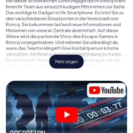
Bei dieser actionreichen Schnitzeljagd durch Roncq steht
Ihnen Ihr Team aus einsatzfreudigen Mitstreitern zur Seite.
Das wichtigste Gadget ist Ihr Smartphone: Es lotst Sie zu
den verschiedenen Einsatzorten in der Innenstadt von
Roncq. Sie bekommen laufend neue Informationen und
Missionen von unserer Zentrale übermittelt. Auf diese
Weise wird die packende Story des Escape Games in
Roncq vorangetrieben. Und nehmen Sie unbedingt ab,
wenn das Telefon klingelt! Eine Kontaktperson könnte
versuchen, mit Ihnen konspirativ in Verbindung zu treten …
Doch Vorsicht: So mancher Informant entpuppt sich als
Mehr zeigen
dubioser Doppelagent und so manche Information als
bewusst gelegte falsche Fährte. Seien Sie auf der Hut,
ziehen Sie die richtigen Schlüsse und vor allem: Vertrauen
Sie niemandem!
Anders als in einem klassischen Escape Room in Roncq
sind Sie also nicht in ein Zimmer eingesperrt, aus dem Sie
sich in einem vorgegebenen Zeitfenster befreien
müssen. Diese Smartphone Schnitzeljagd erklärt ganz
Roncq zu Ihrem persönlichen Spielfeld! Die technische
Voraussetzung für Ihr Agentenabenteuer in Roncq: Ein
Smartphone mit Zugang ins mobile Internet. Per Klick