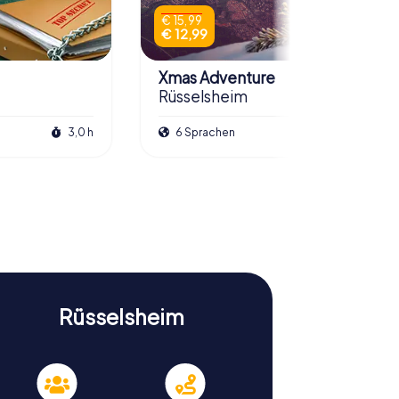
€ 15,99
€ 12,99
Xmas Adventure
Rüsselsheim
3,0 h
6 Sprachen
2,5 h
Rüsselsheim