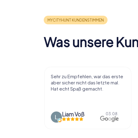
Was unsere Ku
r viel Spaß
Sehr zu Empfehlen, war das erste
t die Stadt
aber sicher nicht das letzte mal.
ißt als
Hat echt Spaß gemacht.
en.
Liam Voß
03.08.
03.08.