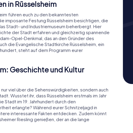
n in Rüsselsheim
heim führen euch zu den bekanntesten
die imposante Festung Rüsselsheim besichtigen, die
das Stadt- und Industriemuseum beherbergt. Hier
ichte der Stadt erfahren und gleichzeitig spannende
as Adam-Opel-Denkmal, das an den Gründer des
uch die Evangelische Stadtkirche Rüsselsheim, ein
hundert, steht auf dem Programm eurer
im: Geschichte und Kultur
ht nur viel über die Sehenswürdigkeiten, sondern auch
tadt. Wusstet ihr, dass Rüsselsheim erstmals im Jahr
e Stadt im 19. Jahrhundert durch den
heit erlangte? Während eurer Schnitzeljagd in
eitere interessante Fakten entdecken. Zudem könnt
lsheimer Riesling genießen, der an die lange