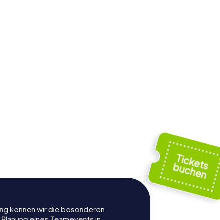
rung kennen wir die besonderen
r Planung eines Teamevents in