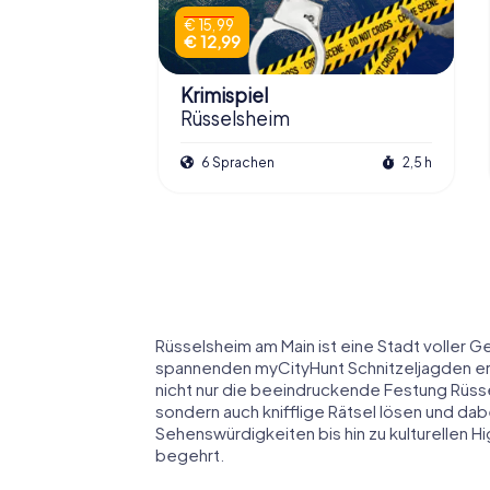
€ 15,99
€ 12,99
Krimispiel
Rüsselsheim
6 Sprachen
2,5 h
Rüsselsheim am Main ist eine Stadt voller G
spannenden myCityHunt Schnitzeljagden erk
nicht nur die beeindruckende Festung Rü
sondern auch knifflige Rätsel lösen und dabe
Sehenswürdigkeiten bis hin zu kulturellen Hi
begehrt.