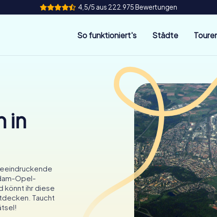
4,5/5 aus 222.975 Bewertungen
So funktioniert's
Städte
Toure
 in
 beeindruckende
Adam-Opel-
 könnt ihr diese
ntdecken. Taucht
tsel!