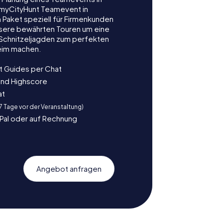
myCityHunt Teamevent in
 Paket speziell für Firmenkunden
nsere bewährten Touren um eine
e Schnitzeljagden zum perfekten
eim machen.
t Guides per Chat
und Highscore
at
 7 Tage vor der Veranstaltung)
yPal oder auf Rechnung
Angebot anfragen