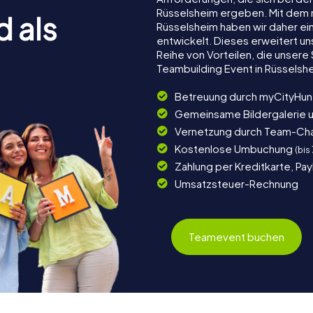
Rüsselsheim ergeben. Mit dem 
d als
Rüsselsheim haben wir daher ein
entwickelt. Dieses erweitert u
Reihe von Vorteilen, die unser
Teambuilding Event in Rüsselsh
Betreuung durch myCityHun
Gemeinsame Bildergalerie 
Vernetzung durch Team-Ch
Kostenlose Umbuchung
(bis
Zahlung per Kreditkarte, Pa
Umsatzsteuer-Rechnung
Teamevent buchen