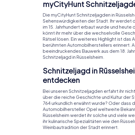
myCityHunt Schnitzeljagde
Die myCityHunt Schnitzeljagden in Rüssels
Sehenswürdigkeiten der Stadt. Ihr werdet 
im 15. Jahrhundert erbaut wurde und heute 
könnt ihr mehr über die wechselvolle Gesch
Rätsel lösen. Ein weiteres Highlight ist d
berühmten Automobilherstellers erinnert. A
beeindruckendes Bauwerk aus dem 18. Jahr
Schnitzeljagd in Rüsselsheim.
Schnitzeljagd in Rüsselshe
entdecken
Bei unseren Schnitzeljagden erfahrt ihr nic
über die reiche Geschichte und Kultur der S
764 urkundlich erwähnt wurde? Oder dass di
Automobilhersteller Opel weltweite Bekannt
Rüsselsheim werdet ihr solche und viele w
ihr kulinarische Spezialitäten wie den Rüsse
Weinbautradition der Stadt erinnert.