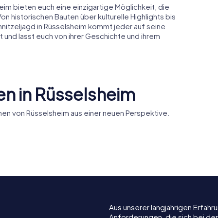
im bieten euch eine einzigartige Möglichkeit, die
n historischen Bauten über kulturelle Highlights bis
chnitzeljagd in Rüsselsheim kommt jeder auf seine
t und lasst euch von ihrer Geschichte und ihrem
n in Rüsselsheim
en von Rüsselsheim aus einer neuen Perspektive.
fen
Leinreiter-
heim
Denkmal
Aus unserer langjährigen Erfah
Anforderungen, die sich bei de