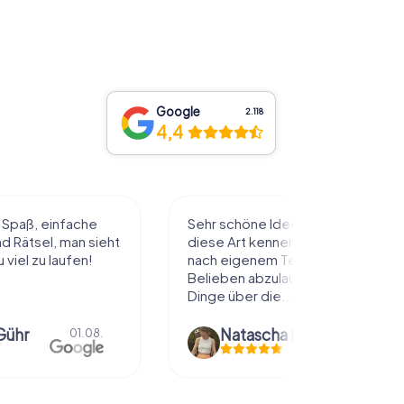
Google
2.118
4,4
l Spaß, einfache
Sehr schöne Idee die Stadt auf
 Rätsel, man sieht
diese Art kennenzulernen. Alles
 viel zu laufen!
nach eigenem Tempo und
Belieben abzulaufen und dabei
Dinge über die...
Gühr
Natascha Reuter
01.08.
01.08.