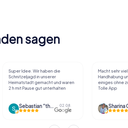
nden sagen
Super Idee. Wir haben die
Macht sehr vie
Schnitzeljagd in unserer
Handhabung und
Heimatstadt gemacht und waren
einiges ohne zu
2 h mit Pause gut unterhalten
Tolle App
Sebastian “the sleeping Boxer Dog” Röhner
Sharina 
02.08.