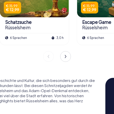
€ 15,99
€ 15,99
€ 12,99
€ 12,99
Schatzsuche
Escape Game
Rüsselsheim
Rüsselsheim
6 Sprachen
3,0 h
6 Sprachen
eschichte und Kultur, die sich besonders gut durch die
unden lässt. Bei diesen Schnitzeljagden werdet ihr
sselsheim und das Adam-Opel-Denkmal entdecken,
i viel über die Stadt erfahren. Von historischen
ghlights bietet Rüsselsheim alles, was das Herz