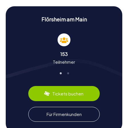
Architektur und kulturelle Bedeutung beeindruckt.
Während ihr diese und andere Sehenswürdigkeiten
erkundet, müsst ihr knifflige Aufgaben lösen, die eure
Teamarbeit und Kreativität fordern.
Flörsheim am Main
Geschichte und Kultur bei der Schnitzeljagd in
Flörsheim am Main erleben
Die myCityHunt Schnitzeljagden in Flörsheim am Main
bieten euch eine einzigartige Gelegenheit, mehr über die
153
Geschichte und Kultur der Stadt zu erfahren. Flörsheim
Teilnehmer
wurde erstmals im Jahr 828 urkundlich erwähnt und hat
seitdem eine bewegte Geschichte erlebt. Wusstet ihr
zum Beispiel, dass Flörsheim im Mittelalter stark befestigt
war, um den Wasserverkehr auf dem Main zu kontrollieren?
Oder dass die Stadt während des Dreißigjährigen Krieges
verwüstet wurde? Diese und viele weitere interessante
Tickets buchen
Fakten erfahrt ihr während der Schnitzeljagd. Außerdem
könnt ihr lokale kulinarische Spezialitäten wie den
Flörsheimer Wein genießen, der in den umliegenden
Weinbergen angebaut wird.
Für Firmenkunden
Nach der Schnitzeljagd in Flörsheim am Main