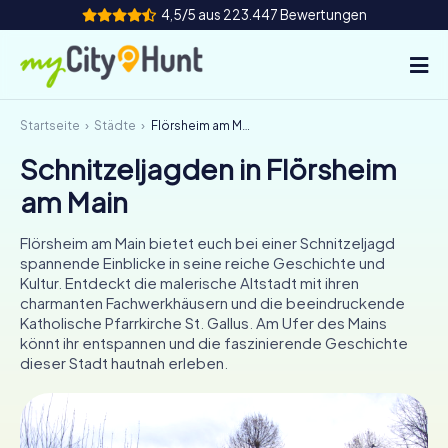
4,5/5 aus 223.447 Bewertungen
Startseite
Städte
Flörsheim am Main
So funktioniert's
Schnitzeljagden in Flörsheim
Städte
am Main
Touren
Flörsheim am Main bietet euch bei einer Schnitzeljagd
spannende Einblicke in seine reiche Geschichte und
Teamevent
Kultur. Entdeckt die malerische Altstadt mit ihren
charmanten Fachwerkhäusern und die beeindruckende
Tickets
Katholische Pfarrkirche St. Gallus. Am Ufer des Mains
könnt ihr entspannen und die faszinierende Geschichte
dieser Stadt hautnah erleben.
INT
AT
CH
DE
ES
FR
UK
IE
IT
NL