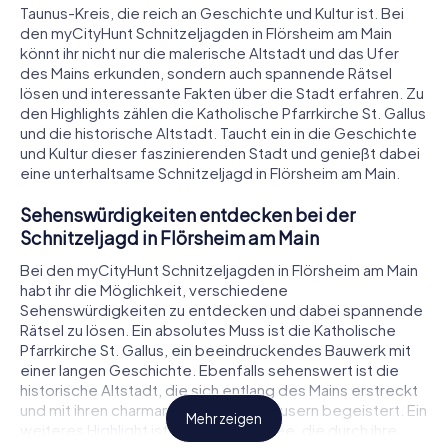
Taunus-Kreis, die reich an Geschichte und Kultur ist. Bei
den myCityHunt Schnitzeljagden in Flörsheim am Main
könnt ihr nicht nur die malerische Altstadt und das Ufer
des Mains erkunden, sondern auch spannende Rätsel
lösen und interessante Fakten über die Stadt erfahren. Zu
den Highlights zählen die Katholische Pfarrkirche St. Gallus
und die historische Altstadt. Taucht ein in die Geschichte
und Kultur dieser faszinierenden Stadt und genießt dabei
eine unterhaltsame Schnitzeljagd in Flörsheim am Main.
Sehenswürdigkeiten entdecken bei der
Schnitzeljagd in Flörsheim am Main
Bei den myCityHunt Schnitzeljagden in Flörsheim am Main
habt ihr die Möglichkeit, verschiedene
Sehenswürdigkeiten zu entdecken und dabei spannende
Rätsel zu lösen. Ein absolutes Muss ist die Katholische
Pfarrkirche St. Gallus, ein beeindruckendes Bauwerk mit
einer langen Geschichte. Ebenfalls sehenswert ist die
historische Altstadt, die sich entlang des Mains erstreckt
und mit ihren charmanten Fachwerkhäusern begeistert. Ein
Mehr zeigen
weiteres Highlight ist die Ata-Moschee, die durch ihre