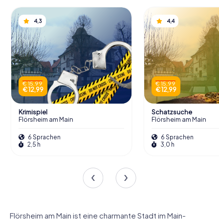
4,3
4,4
€ 15,99
€ 15,99
€ 12,99
€ 12,99
Krimispiel
Schatzsuche
Flörsheim am Main
Flörsheim am Main
6 Sprachen
6 Sprachen
2,5 h
3,0 h
Flörsheim am Main ist eine charmante Stadt im Main-