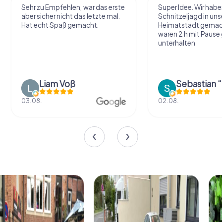
Sehr zu Empfehlen, war das erste
Super Idee. Wir habe
aber sicher nicht das letzte mal.
Schnitzeljagd in uns
Hat echt Spaß gemacht.
Heimatstadt gemac
waren 2 h mit Pause
unterhalten
Liam Voß
03.08.
02.08.