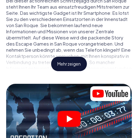
Bei dieser actionreichen Schnitzeljagd durch San Roque
steht Ihnen Ihr Team aus einsatzfreudigen Mitstreitern zur
Seite. Das wichtigste Gadget ist Ihr Smartphone: Es lotst
Sie zu den verschiedenen Einsatzorten in der Innenstadt
von San Roque. Sie bekommen laufend neue
Informationen und Missionen von unserer Zentrale
übermittelt. Auf diese Weise wird die packende Story
des Escape Games in San Roque vorangetrieben. Und
nehmen Sie unbedingt ab, wenn das Telefon klingelt! Eine
Kontaktperson könnte versuchen, mit Ihnen konspirativ in
Verbindung zu treten … Doch Vorsicht: So mancher
Mehr zeigen
Informant entpuppt sich als dubioser Doppelagent und so
manche Information als bewusst gelegte falsche Fährte.
Seien Sie auf der Hut, ziehen Sie die richtigen Schlüsse
und vor allem: Vertrauen Sie niemandem!
Anders als in einem klassischen Escape Room in San
Roque sind Sie also nicht in ein Zimmer eingesperrt, aus
dem Sie sich in einem vorgegebenen Zeitfenster
befreien müssen. Diese Smartphone Schnitzeljagd erklärt
ganz San Roque zu Ihrem persönlichen Spielfeld! Die
technische Voraussetzung für Ihr Agentenabenteuer in
San Roque: Ein Smartphone mit Zugang ins mobile