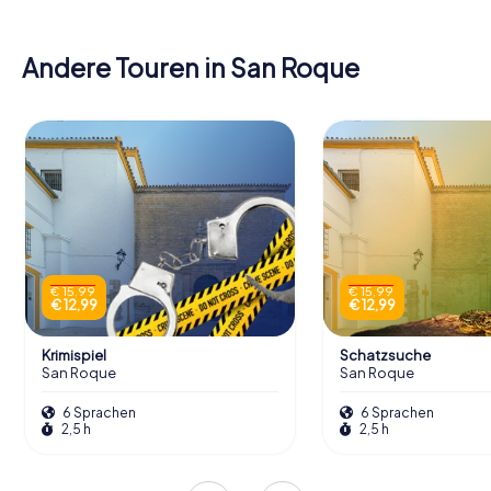
Andere Touren in San Roque
€ 15,99
€ 15,99
€ 12,99
€ 12,99
Krimispiel
Schatzsuche
San Roque
San Roque
6 Sprachen
6 Sprachen
2,5 h
2,5 h