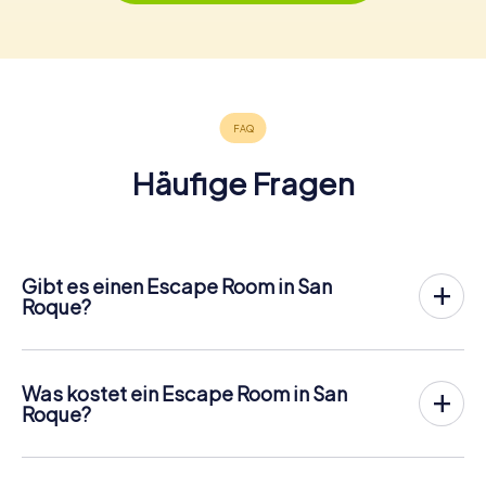
Häufige Fragen
Gibt es einen Escape Room in San
Roque?
In San Roque gibt es jetzt die Möglichkeit, ein
Outdoor
Escape Game in der Innenstadt von San Roque
zu spielen!
Anders als bei einem klassischen Escape Room, bei dem
Was kostet ein Escape Room in San
die Spieler in einen kleinen Raum eingesperrt werden,
Roque?
findet das myCityHunt Outdoor Escape Game in San
Ein Indoor Escape Room kostet für gewöhnlich pauschal
Roque an der frischen Luft statt. Ähnlich wie bei einer
zwischen 90 und 150 € für 2 bis 6 Personen.
Schnitzeljagd lösen die Spieler an verschiedenen