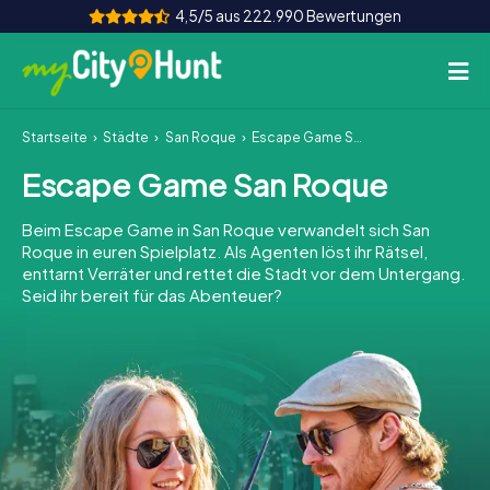
4,5/5 aus 222.990 Bewertungen
Startseite
Städte
San Roque
Escape Game San Roque
So funktioniert's
Escape Game San Roque
Städte
Beim Escape Game in San Roque verwandelt sich San
Touren
Roque in euren Spielplatz. Als Agenten löst ihr Rätsel,
enttarnt Verräter und rettet die Stadt vor dem Untergang.
Seid ihr bereit für das Abenteuer?
Teamevent
Tickets
INT
AT
CH
DE
ES
FR
UK
IE
IT
NL