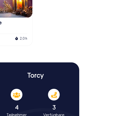
e
2,0 h
Torcy
4
3
Teilnehmer
Verfügbare