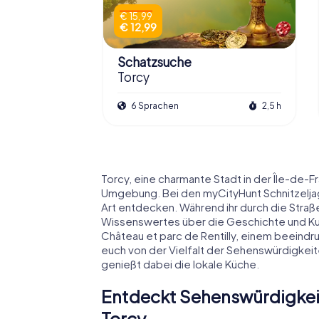
€ 15,99
€ 12,99
Schatzsuche
Torcy
6 Sprachen
2,5 h
Torcy, eine charmante Stadt in der Île-de-Fr
Umgebung. Bei den myCityHunt Schnitzeljagde
Art entdecken. Während ihr durch die Straße
Wissenswertes über die Geschichte und Kult
Château et parc de Rentilly, einem beeindr
euch von der Vielfalt der Sehenswürdigkei
genießt dabei die lokale Küche.
Entdeckt Sehenswürdigkeit
Torcy