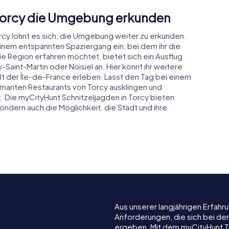
 Torcy die Umgebung erkunden
rcy lohnt es sich, die Umgebung weiter zu erkunden.
einem entspannten Spaziergang ein, bei dem ihr die
ie Region erfahren möchtet, bietet sich ein Ausflug
int-Martin oder Noisiel an. Hier könnt ihr weitere
lt der Île-de-France erleben. Lasst den Tag bei einem
manten Restaurants von Torcy ausklingen und
 Die myCityHunt Schnitzeljagden in Torcy bieten
ndern auch die Möglichkeit, die Stadt und ihre
Aus unserer langjährigen Erfah
Anforderungen, die sich bei de
ergeben. Mit dem myCityHunt T