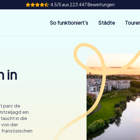
4,5/5 aus 223.447 Bewertungen
So funktioniert's
Städte
Toure
 in
t parc de
nitzeljagd ein.
taucht in die
h von der
 französischen