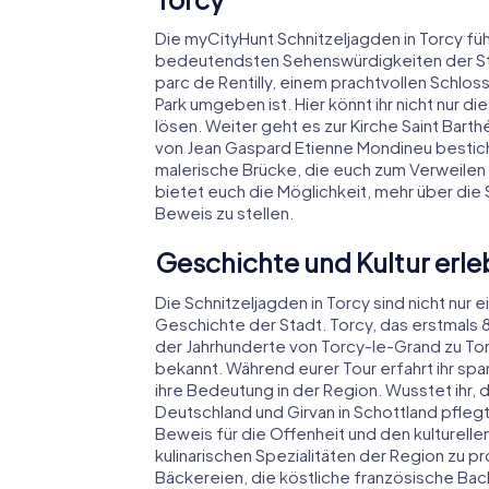
Die myCityHunt Schnitzeljagden in Torcy fü
bedeutendsten Sehenswürdigkeiten der St
parc de Rentilly, einem prachtvollen Schlos
Park umgeben ist. Hier könnt ihr nicht nur d
lösen. Weiter geht es zur Kirche Saint Bar
von Jean Gaspard Etienne Mondineu besticht.
malerische Brücke, die euch zum Verweilen e
bietet euch die Möglichkeit, mehr über die 
Beweis zu stellen.
Geschichte und Kultur erleb
Die Schnitzeljagden in Torcy sind nicht nur
Geschichte der Stadt. Torcy, das erstmals 8
der Jahrhunderte von Torcy-le-Grand zu Tor
bekannt. Während eurer Tour erfahrt ihr sp
ihre Bedeutung in der Region. Wusstet ihr, d
Deutschland und Girvan in Schottland pflegt
Beweis für die Offenheit und den kulturelle
kulinarischen Spezialitäten der Region zu 
Bäckereien, die köstliche französische Ba