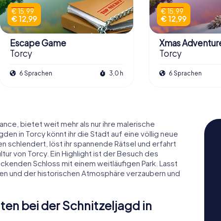
€ 15,99
€ 15,99
€ 12,99
€ 12,99
Escape Game
Xmas Adventur
Torcy
Torcy
6 Sprachen
3,0 h
6 Sprachen
ance, bietet weit mehr als nur ihre malerische
n in Torcy könnt ihr die Stadt auf eine völlig neue
n schlendert, löst ihr spannende Rätsel und erfahrt
ur von Torcy. Ein Highlight ist der Besuch des
uckenden Schloss mit einem weitläufigen Park. Lasst
ten und der historischen Atmosphäre verzaubern und
en bei der Schnitzeljagd in