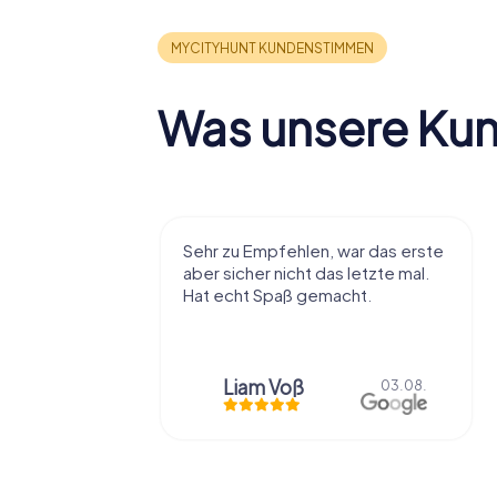
Was unsere Ku
 zu Empfehlen, war das erste
Super Idee. Wir haben d
 sicher nicht das letzte mal.
Schnitzeljagd in unserer
echt Spaß gemacht.
Heimatstadt gemacht u
2 h mit Pause gut unterh
Liam Voß
Sebastian “the sleeping Boxer Dog” Röhner
03.08.