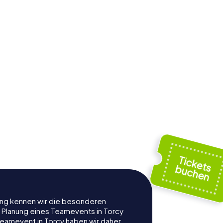
rung kennen wir die besonderen
r Planung eines Teamevents in Torcy
eamevent in Torcy haben wir daher