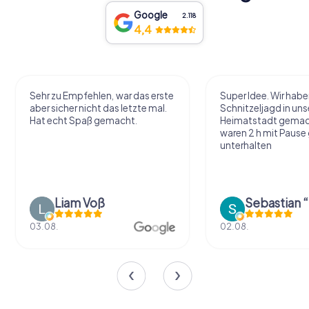
Google
2.118
4,4
Sehr zu Empfehlen, war das erste
Super Idee. Wir habe
aber sicher nicht das letzte mal.
Schnitzeljagd in uns
Hat echt Spaß gemacht.
Heimatstadt gemac
waren 2 h mit Pause
unterhalten
Liam Voß
03.08.
02.08.