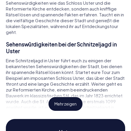
Sehenswürdigkeiten wie das Schloss Uster und die
Reformierte Kirche entdecken, sondern auch knifflige
Rätsel lösen und spannende Fakten erfahren. Taucht ein in
die vielfältige Geschichte dieser Stadt und genießt die
lokalen Spezialitäten, während ihr auf Entdeckungstour
geht.
Sehenswürdigkeiten bei der Schnitzeljagd in
Uster
Eine Schnitzeljagd in Uster führt euch zu einigen der
bekanntesten Sehenswürdigkeiten der Stadt, bei denen
ihr spannende Rätsel lösen könnt. Startet eure Tour zum
Beispiel am imposanten Schloss Uster, das über der Stadt
thront und eine lange Geschichte erzählt. Weiter geht es
zur Reformierten Kirche, einem beeindruckenden
Bauwerk im klassizistischen Stil, das im Jahr 1823 errichtet
wurde. Auch die St. Andreas Kirche, die erstmals 1099
Mehr zeigen
erwähnt wurde, ist ein Highlight eurer Schnitzeljagd in
Uster. Jede dieser Stationen bietet nicht nur historische
Einblicke, sondern auch knifflige Aufgaben, die es zu
lösen gilt.