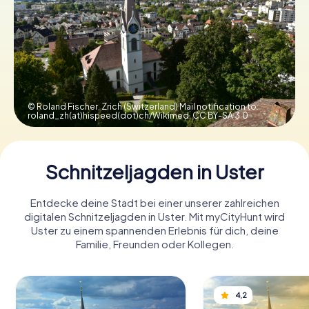
Tickets buchen
Gutscheine bestellen
© Roland Fischer, Zrich (Switzerland) Mail notification to:
roland_zh(at)hispeed(dot)ch/Wikimed,
CC BY-SA 3.0
Schnitzeljagden in Uster
Entdecke deine Stadt bei einer unserer zahlreichen
digitalen Schnitzeljagden in Uster. Mit myCityHunt wird
Uster zu einem spannenden Erlebnis für dich, deine
Familie, Freunden oder Kollegen.
4,2