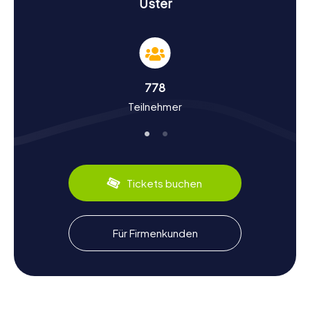
Uster
Geschichte und Kultur bei der Schnitzeljagd in
Uster
Während der Schnitzeljagd in Uster erfahrt ihr viel über die
Geschichte und Kultur der Stadt. Wusstet ihr, dass Uster
bereits im Jahr 775 erstmals urkundlich erwähnt wurde?
778
Die Stadt hat eine bewegte Vergangenheit, die von der
Teilnehmer
frühen Besiedlung durch die Alemannen bis zur
industriellen Revolution reicht. Besonders interessant ist
der sogenannte Ustertag von 1830, an dem 10.000
Landbewohner mehr demokratische Rechte forderten
und damit den Grundstein für den modernen Kanton
Zürich legten. Neben historischen Fakten könnt ihr auch
Tickets buchen
kulinarische Spezialitäten der Region entdecken, wie das
berühmte Ustermer Kirschwasser.
Nach der Schnitzeljagd in Uster die Umgebung
Für Firmenkunden
erkunden
Nach einer aufregenden Schnitzeljagd in Uster lohnt es
sich, die Umgebung weiter zu erkunden. Der
nahegelegene Greifensee bietet zahlreiche