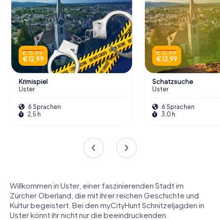
€ 15,99
€ 15,99
€ 12,99
€ 12,99
Krimispiel
Schatzsuche
Uster
Uster
6 Sprachen
6 Sprachen
2,5 h
3,0 h
Willkommen in Uster, einer faszinierenden Stadt im
Zürcher Oberland, die mit ihrer reichen Geschichte und
Kultur begeistert. Bei den myCityHunt Schnitzeljagden in
Uster könnt ihr nicht nur die beeindruckenden