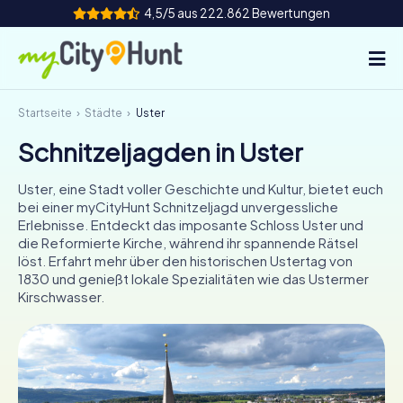
4,5/5 aus 222.862 Bewertungen
Startseite
Städte
Uster
So funktioniert's
Schnitzeljagden in Uster
Städte
Uster, eine Stadt voller Geschichte und Kultur, bietet euch
Touren
bei einer myCityHunt Schnitzeljagd unvergessliche
Erlebnisse. Entdeckt das imposante Schloss Uster und
die Reformierte Kirche, während ihr spannende Rätsel
Teamevent
löst. Erfahrt mehr über den historischen Ustertag von
1830 und genießt lokale Spezialitäten wie das Ustermer
Tickets
Kirschwasser.
INT
AT
CH
DE
ES
FR
UK
IE
IT
NL