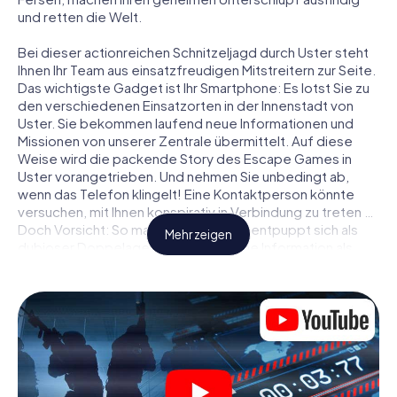
und retten die Welt.
Bei dieser actionreichen Schnitzeljagd durch Uster steht
Ihnen Ihr Team aus einsatzfreudigen Mitstreitern zur Seite.
Das wichtigste Gadget ist Ihr Smartphone: Es lotst Sie zu
den verschiedenen Einsatzorten in der Innenstadt von
Uster. Sie bekommen laufend neue Informationen und
Missionen von unserer Zentrale übermittelt. Auf diese
Weise wird die packende Story des Escape Games in
Uster vorangetrieben. Und nehmen Sie unbedingt ab,
wenn das Telefon klingelt! Eine Kontaktperson könnte
versuchen, mit Ihnen konspirativ in Verbindung zu treten …
Doch Vorsicht: So mancher Informant entpuppt sich als
Mehr zeigen
dubioser Doppelagent und so manche Information als
bewusst gelegte falsche Fährte. Seien Sie auf der Hut,
ziehen Sie die richtigen Schlüsse und vor allem: Vertrauen
Sie niemandem!
Anders als in einem klassischen Escape Room in Uster sind
Sie also nicht in ein Zimmer eingesperrt, aus dem Sie sich
in einem vorgegebenen Zeitfenster befreien müssen.
Diese Smartphone Schnitzeljagd erklärt ganz Uster zu