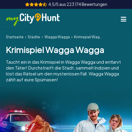
4,5/5 aus 223.174 Bewertungen
Startseite
Städte
Wagga Wagga
Krimispiel Wagga Wagga
So funktioniert's
Krimispiel Wagga Wagga
Städte
Taucht ein in das Krimispiel in Wagga Wagga und entlarvt
Touren
den Täter! Durchstreift die Stadt, sammelt Indizien und
löst das Rätsel um den mysteriösen Fall. Wagga Wagga
zählt auf eure Spürnasen!
Teamevent
Tickets
INT
AT
CH
DE
ES
FR
UK
IE
IT
NL