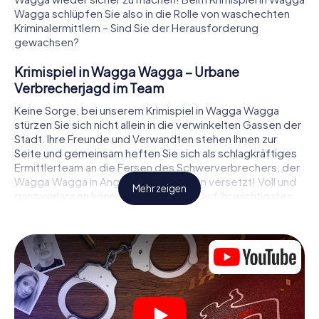
Wagga schlüpfen Sie also in die Rolle von waschechten
Kriminalermittlern – Sind Sie der Herausforderung
gewachsen?
Krimispiel in Wagga Wagga – Urbane
Verbrecherjagd im Team
Keine Sorge, bei unserem Krimispiel in Wagga Wagga
stürzen Sie sich nicht allein in die verwinkelten Gassen der
Stadt. Ihre Freunde und Verwandten stehen Ihnen zur
Seite und gemeinsam heften Sie sich als schlagkräftiges
Ermittlerteam an die Fersen des Schwerverbrechers, der
Wagga Wagga in Angst und Schrecken versetzt! Voll und
Mehr zeigen
ganz verlassen können Sie sich dabei auf Ihr wichtigstes
Ermittlerutensil, Ihr Smartphone. Mittels GPS-Navigation
leitet es Sie auf Ihrer Spurensuche zum Tatort, zu
zahlreichen Schauplätzen in Wagga Wagga, die mit der Tat
in Verbindung stehen, und schließlich zum Mörder. An
jedem Ort knacken Sie knifflige Rätsel und kommen so
Stück für Stück der Lösung des Falls immer näher. Anders
als bei einem klassischen Krimi Dinner in Wagga Wagga
bestimmen also Sie das Geschehen, bewegen sich an der