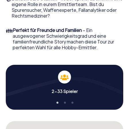
eigene Rolle in eurem Ermittlerteam. Bist du
Das Krimispiel in Wagga Wagga kann beginnen!
Spurensucher, Waffenexperte, Fallanalytiker oder
Nun fehlt Ihnen nur noch eine Kleinigkeit, um mit Ihren
Rechtsmediziner?
Ermittlungen in Wagga Wagga zu starten: Ihr Ticketcode!
Ordern Sie ihn mit wenigen Klicks in unserem Ticketshop,
👪
Perfekt für Freunde und Familien
– Ein
schon in wenigen Minuten finden Sie ihn in Ihrem eMail-
ausgewogener Schwierigkeitsgrad und eine
Postfach. Jetzt starten Sie Ihren Online-Browser, geben
familienfreundliche Story machen diese Tour zur
Ihren Code ein – und sind startklar!
perfekten Wahl für alle Hobby-Ermittler.
Worauf warten Sie noch? Wagga Wagga zählt auf Sie!
2-33 Spieler