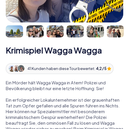
Krimispiel Wagga Wagga
41 Kunden haben diese Tour bewertet:
4,2 / 5
Ein Mörder hält Wagga Wagga in Atem! Polizei und
Bevölkerung bleibt nur eine letzte Hoffnung: Sie!
Ein erfolgreicher Lokalunternehmer ist der grauenhaften
Tat zum Opfer gefallen und alle Spuren führen ins Nichts.
Hier können nur Spezialermittler mit besonderem
kriminalistischem Gespür weiterhelfen! Die Polizei
beauftragt Sie, den ominösen Fall zu lösen und Wagga
Wagga wieder sicher zu machen! Beim Krimispiel in Wagga