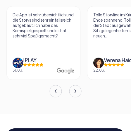
Die App ist sehr übersichtlich und
Tolle Storyline im Kr
die Storys sind sehr einfallsreich
Ende spannend. Tolle
aufgebaut. Ich habe das
der Stadt ausgewäh
Krimispiel gespielt und es hat
Sitzgelegenheiten s
sehr viel Spaß gemacht?
neuen...
IPLAY
31.03.
22.03.