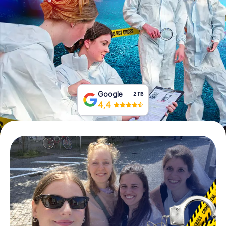
Tickets buchen
Gutscheine bestellen
Google
2.118
4,4