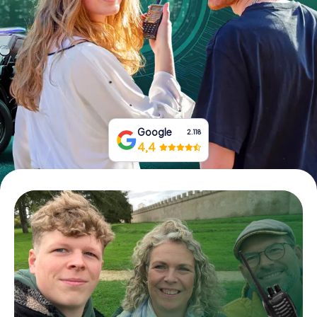
Tickets buchen
Gutscheine bestellen
Google
2.118
4,4