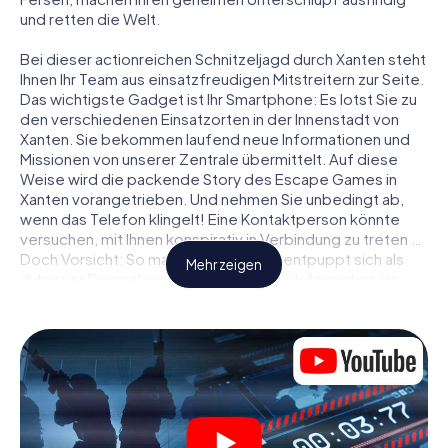
und retten die Welt.
Bei dieser actionreichen Schnitzeljagd durch Xanten steht
Ihnen Ihr Team aus einsatzfreudigen Mitstreitern zur Seite.
Das wichtigste Gadget ist Ihr Smartphone: Es lotst Sie zu
den verschiedenen Einsatzorten in der Innenstadt von
Xanten. Sie bekommen laufend neue Informationen und
Missionen von unserer Zentrale übermittelt. Auf diese
Weise wird die packende Story des Escape Games in
Xanten vorangetrieben. Und nehmen Sie unbedingt ab,
wenn das Telefon klingelt! Eine Kontaktperson könnte
versuchen, mit Ihnen konspirativ in Verbindung zu treten …
Doch Vorsicht: So mancher Informant entpuppt sich als
Mehr zeigen
dubioser Doppelagent und so manche Information als
bewusst gelegte falsche Fährte. Seien Sie auf der Hut,
ziehen Sie die richtigen Schlüsse und vor allem: Vertrauen
Sie niemandem!
Anders als in einem klassischen Escape Room in Xanten
sind Sie also nicht in ein Zimmer eingesperrt, aus dem Sie
sich in einem vorgegebenen Zeitfenster befreien
müssen. Diese Smartphone Schnitzeljagd erklärt ganz