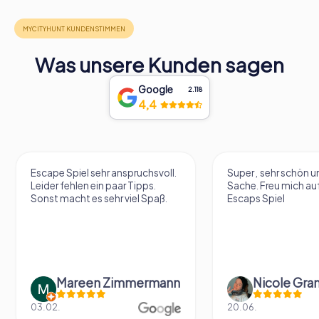
Was unsere Kunden sagen
Google
2.118
4,4
Escape Spiel sehr anspruchsvoll.
Super , sehr schön un
Leider fehlen ein paar Tipps.
Sache. Freu mich au
Sonst macht es sehr viel Spaß.
Escaps Spiel
Mareen Zimmermann
Nicole Gra
03.02.
20.06.