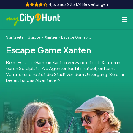
4,5/5 aus 223.174 Bewertungen
Startseite
Städte
Xanten
Escape Game Xanten
So funktioniert's
Escape Game Xanten
Städte
Beim Escape Game in Xanten verwandelt sich Xanten in
Touren
euren Spielplatz. Als Agenten löst ihr Rätsel, enttarnt
Verräter und rettet die Stadt vor dem Untergang. Seid ihr
bereit für das Abenteuer?
Teamevent
Tickets
INT
AT
CH
DE
ES
FR
UK
IE
IT
NL